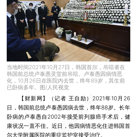
当地时间2021年10月27日，韩国首尔，吊唁者在
韩国前总统卢泰愚灵堂前吊唁。卢泰愚因病情恶
化，10月26日在医院内去世，终年89岁，其生前
已卧病多年。图/人民视觉
【财新网】（记者 王自励）
2021年10月26
日，韩国前总统卢泰愚因病去世，终年88岁。长年
卧病的卢泰愚自2002年接受前列腺癌手术后，健
康状况一直不佳。近日，他因病情恶化住进韩国首
尔大学附属医院的重症监护室接受治疗。