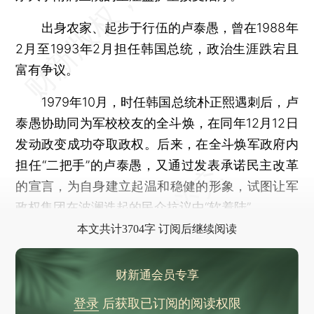
出身农家、起步于行伍的卢泰愚，曾在1988年
2月至1993年2月担任韩国总统，政治生涯跌宕且
富有争议。
1979年10月，时任韩国总统朴正熙遇刺后，卢
泰愚协助同为军校校友的全斗焕，在同年12月12日
发动政变成功夺取政权。后来，在全斗焕军政府内
担任“二把手”的卢泰愚，又通过发表承诺民主改革
的宣言，为自身建立起温和稳健的形象，试图让军
政权集团在波澜迭起的民众抗议中“软着陆”。
本文共计3704字 订阅后继续阅读
财新通会员专享
登录
后获取已订阅的阅读权限