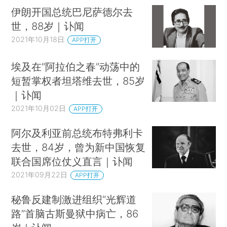
伊朗开国总统巴尼萨德尔去
世，88岁｜讣闻
2021年10月18日
APP打开
埃及在“阿拉伯之春”动荡中的
短暂掌权者坦塔维去世，85岁
｜讣闻
2021年10月02日
APP打开
阿尔及利亚前总统布特弗利卡
去世，84岁，曾为新中国恢复
联合国席位仗义直言｜讣闻
2021年09月22日
APP打开
秘鲁反建制激进组织“光辉道
路”首脑古斯曼狱中病亡，86