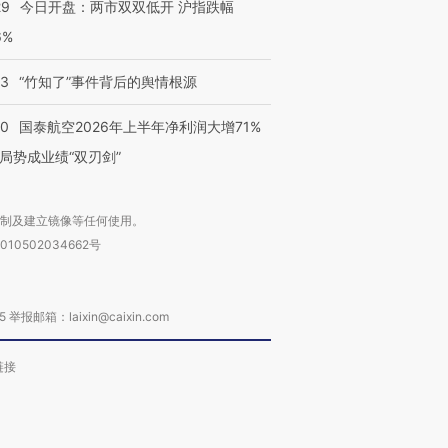
29
今日开盘：两市双双低开 沪指跌幅
6%
13
“竹知了”事件背后的舆情根源
10
国泰航空2026年上半年净利润大增71%
局势成业绩“双刃剑”
复制及建立镜像等任何使用。
010502034662号
箱：laixin@caixin.com
链接