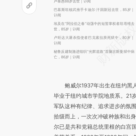
卢泰愚88岁去世｜讣闻
巴基斯坦核武推手卡迪尔·汗因新冠去世，85岁｜
讣闻
埃及在“阿拉伯之春”动荡中的短暂掌权者坦塔维去
世，85岁｜讣闻
卢旺达大屠杀指使者巴戈索拉庾死狱中，80岁｜
讣闻
秘鲁反建制激进组织“光辉道路”首脑古斯曼狱中病
亡，86岁｜讣闻
鲍威尔1937年出生在纽约黑
毕业于纽约城市学院地质系。21
军队这种有纪律、追求进步的氛围
拾级而上，一次次冲破种族和出身阶
尔已是共和党籍总统里根的白宫