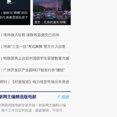
｜被称为“蟑螂”的印
世代 将教育部长拱下
显影｜瓜农的漫长等待
｜
境外收入征税 保险收益缴交已启动
｜
河南“三支一扶”考试舞弊 警方介入侦查
｜
特朗普再上台后中国留学生获签数量大减
｜
广州开发区产业园REIT较发行价“腰斩”
周刊
｜
【封面报道】电力现货市场元年突进
新网主编精选版电邮
样例
新网新闻版电邮全新升级！财新网主编精心编
，每个工作日定时投递，篇篇重磅，可信可
。