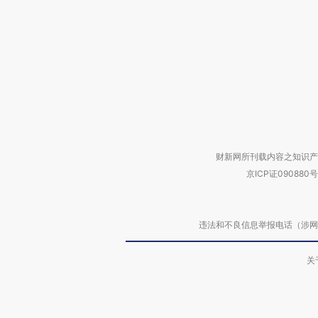
财新网所刊载内容之知识产
京ICP证090880号
违法和不良信息举报电话（涉网络暴力有
关