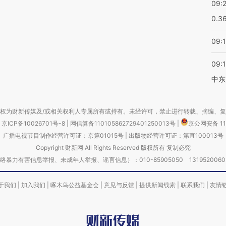
09:
0.3
09:
09:
中东
权为财新传媒及/或相关权利人专属所有或持有。未经许可，禁止进行转载、摘编、
京ICP备10026701号-8
|
网信算备110105862729401250013号
|
京公网安备 11
广播电视节目制作经营许可证：京第01015号
|
出版物经营许可证：第直100013号
Copyright 财新网 All Rights Reserved 版权所有 复制必究
害信息举报、未成年人举报、谣言信息）：010-85905050 13195200605 举报邮
于我们
|
加入我们
|
啄木鸟公益基金会
|
意见与反馈
|
提供新闻线索
|
联系我们
|
友情