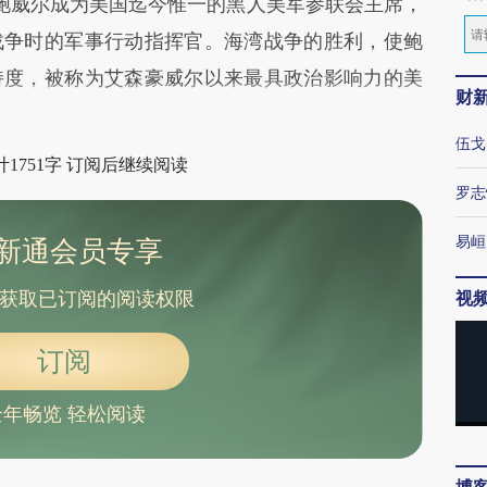
间，鲍威尔成为美国迄今惟一的黑人美军参联会主席，
战争时的军事行动指挥官。海湾战争的胜利，使鲍
持度，被称为艾森豪威尔以来最具政治影响力的美
财
伍戈
1751字 订阅后继续阅读
罗志
易峘
新通会员专享
视
获取已订阅的阅读权限
订阅
全年畅览 轻松阅读