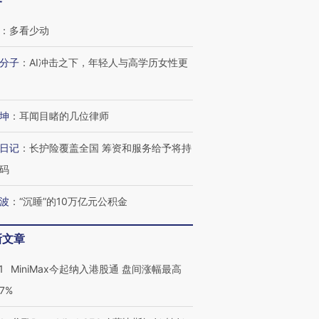
客
：
多看少动
分子
：
AI冲击之下，年轻人与高学历女性更
坤
：
耳闻目睹的几位律师
日记
：
长护险覆盖全国 筹资和服务给予将持
码
波
：
“沉睡”的10万亿元公积金
新文章
1
MiniMax今起纳入港股通 盘间涨幅最高
77%