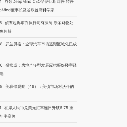
4
谷歌DeepMind CEO哈萨比斯卸任 转任
epMind董事长及谷歌首席科学家
跨国走私7万
视线｜HY
6
侦查起诉审判执行均有漏洞 涉案财物处
检体内含3种
泽连斯基密集出访美英 索
秘鲁纳斯卡观光飞机坠毁
术：是什
要防空导弹“救急”
13人遇难
心“花钱找
象何解
58
罗兰贝格：全球汽车市场逐渐区域化已成
进第四届链博
【商旅对话】华住集团
50
盛松成：房地产转型发展应把握好楼宇经
技“链”接产
【特别呈现】寻找100种
CFO：不靠规模取胜，华
【特别呈
有意思的生活方式·第三对
住三大增长引擎是什么？
有意思的
遇
39
美联储观察（46）：美债市场对沃什的
1
在岸人民币兑美元汇率连日升破6.75 重
年半高位