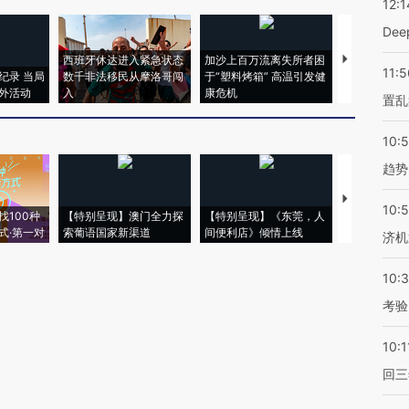
12:1
De
西班牙休达进入紧急状态
加沙上百万流离失所者困
马航飞行员
11:5
纪录 当局
数千非法移民从摩洛哥闯
于“塑料烤箱” 高温引发健
粒摇头丸 尿
外活动
入
康危机
毒品
置乱
10:
趋势
【推广】走
10:
找100种
【特别呈现】澳门全力探
【特别呈现】《东莞，人
会，让数智科
式·第一对
索葡语国家新渠道
间便利店》倾情上线
业
济机
10:
考验
10:1
回三