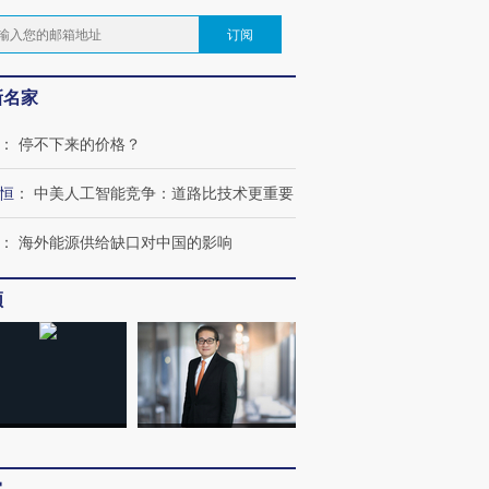
订阅
新名家
：
停不下来的价格？
恒
：
中美人工智能竞争：道路比技术更重要
：
海外能源供给缺口对中国的影响
频