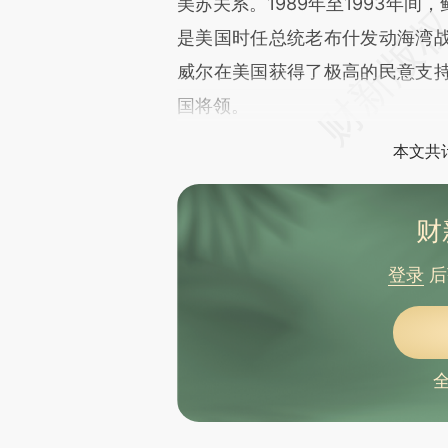
美苏关系。1989年至1993年
是美国时任总统老布什发动海湾
威尔在美国获得了极高的民意支
国将领。
本文共计
财
登录
后