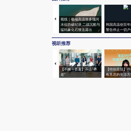
视线｜极端高温致多瑙河
水位跌破纪录 二战沉船与
韩国高温创百年
猛犸象化石接连露出
警告停止一切户
视听推荐
【不唯一答案】不止“养
【特别呈现】寻
老”
有意思的生活方