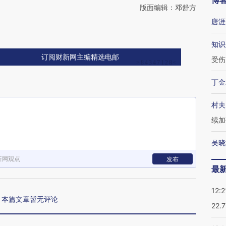
博
版面编辑：邓舒方
唐涯
知识
订阅财新网主编精选电邮
受伤
丁金
村夫
续加
吴晓
新网观点
发布
最
12:2
本篇文章暂无评论
22.