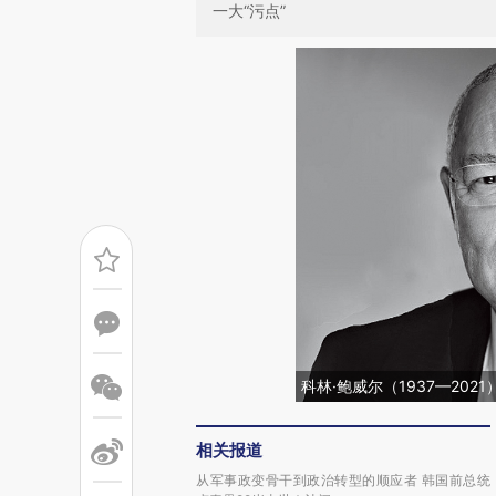
一大“污点”
科林·鲍威尔（1937—202
相关报道
从军事政变骨干到政治转型的顺应者 韩国前总统