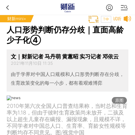
财新mini+
试听
T中
人口形势判断仍存分歧｜直面高龄
少子化④
文｜财新记者 马丹萌 黄蕙昭 实习记者 邓依云
2021年11月10日 11:35
由于学界对中国人口规模和人口形势判断存在分歧，
生育政策变化的每一小步，都有着艰难博弈
原图
2010年第六次全国人口普查结果称，当时总和生育
率为1.18，但由于彼时生育政策尚未放开，二孩及
以上超生儿童存在瞒报、漏报现象，且规模不详，
不同学者对中国总人口、生育率、育龄女性规模等
判断均存不同意见。图/视觉中国