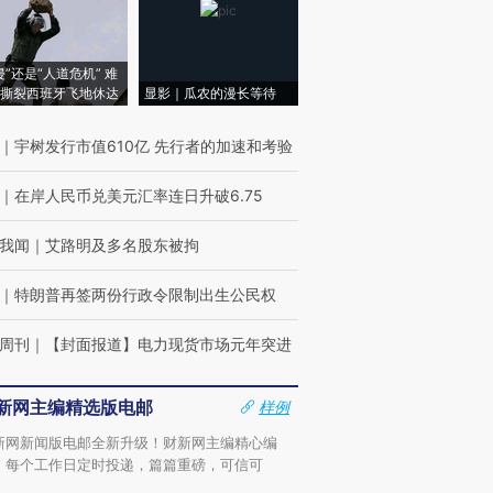
侵”还是“人道危机” 难
撕裂西班牙飞地休达
显影｜瓜农的漫长等待
｜
宇树发行市值610亿 先行者的加速和考验
｜
在岸人民币兑美元汇率连日升破6.75
我闻
｜
艾路明及多名股东被拘
｜
特朗普再签两份行政令限制出生公民权
周刊
｜
【封面报道】电力现货市场元年突进
新网主编精选版电邮
样例
新网新闻版电邮全新升级！财新网主编精心编
，每个工作日定时投递，篇篇重磅，可信可
。