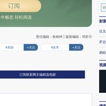
订阅
全年畅览 轻松阅读
财
伍戈
责任编辑：耿铭钟 | 版面编辑：邓舒方
罗志
#美国
+关注
#改革
+关注
易峘
视
订阅财新网主编精选电邮