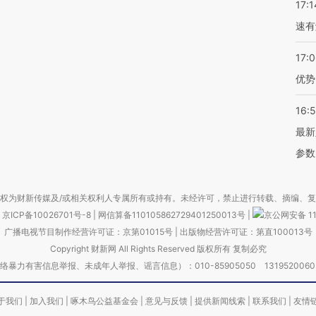
17:1
速有
17:
优势
16:
最新
参数
权为财新传媒及/或相关权利人专属所有或持有。未经许可，禁止进行转载、摘编、
京ICP备10026701号-8
|
网信算备110105862729401250013号
|
京公网安备 11
广播电视节目制作经营许可证：京第01015号
|
出版物经营许可证：第直100013号
Copyright 财新网 All Rights Reserved 版权所有 复制必究
害信息举报、未成年人举报、谣言信息）：010-85905050 13195200605 举报邮
于我们
|
加入我们
|
啄木鸟公益基金会
|
意见与反馈
|
提供新闻线索
|
联系我们
|
友情