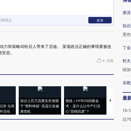
博
唐涯
新网观点
发布
知识
受伤
动力和策略却给后人带来了启迪。 某项政治正确的事情要被改
丁金
他安息。
村夫
4
·
回复
续加
吴晓
最
加沙上百万流离失所者困
视线｜HYROX的吸金
马航飞行员
纪录 当局
于“塑料烤箱” 高温引发健
术：是什么让中产们甘
粒摇头丸 尿
19:1
外活动
康危机
心“花钱找虐”？
毒品
过7