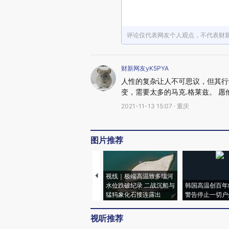
评论仅代表网友个人观点，不代表财
财新网友yK5PYA
人性的复杂让人不可思议，但其行
变，需要太多的马克.格莱兹。 愿
2021-11-13 15:07 · 重庆
图片推荐
视线｜极端高温致多瑙河
水位跌破纪录 二战沉船与
韩国高温创百年
猛犸象化石接连露出
警告停止一切户
视听推荐