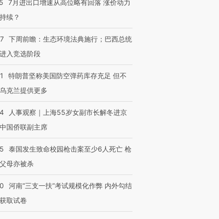
5
7月进出口增速从高位略有回落 涨价动力
持续？
进第四届链博
【商旅对话】华住集团
技“链”接产
【特别呈现】寻找100种
CFO：不靠规模取胜，华
【特别呈
07
下周前瞻：生态环境法典施行；巴西总统
有意思的生活方式·第三对
住三大增长引擎是什么？
有意思的
进入竞选阶段
1
特朗普坚称美国防空弹药库存充足 但不
乌克兰提供更多
24
人事观察｜上海55岁女副市长解冬进京
中国侨联副主席
45
泰国发生致命校园枪击案至少6人死亡 枪
父母亦被杀
40
河南“三支一扶”考试规模化作弊 内外勾结
获取试卷