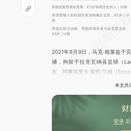
美国史家西奥哈里斯：盯住FBI黑历史的人｜讣闻
美国聋哑人权利倡导者加纳佩尔去世，83岁｜讣
闻
美国女权活动家、堕胎权倡导者马金尼斯去世，
93岁｜讣闻
2021年9月9日，马克·格莱兹
捕，拘留于拉克瓦纳县监狱（Lackaw
友、同事埃里卡·索托·兰姆（Eric
本文共计
财
登录
后