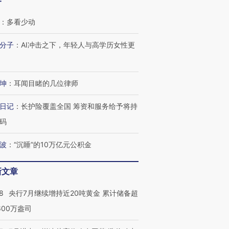
客
：
多看少动
分子
：
AI冲击之下，年轻人与高学历女性更
坤
：
耳闻目睹的几位律师
日记
：
长护险覆盖全国 筹资和服务给予将持
码
波
：
“沉睡”的10万亿元公积金
新文章
跨国走私7万
视线｜被称为“蟑螂”的印
视线｜“入侵”还是“人道危
检体内含3种
度Z世代 用街头抗争将教
机”？难民潮撕裂西班牙
秘鲁纳斯
8
央行7月继续增持近20吨黄金 累计储备超
育部长拱下台
飞地休达
13人遇难
600万盎司