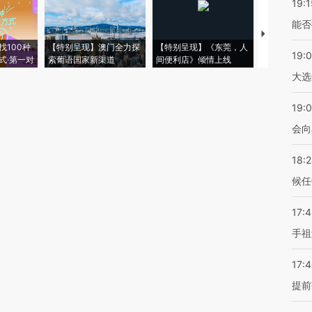
19:1
能否
【推广】走
找100种
【特别呈现】澳门全力探
【特别呈现】《东莞，人
会，让数智科
19:
式·第一对
索葡语国家新渠道
间便利店》倾情上线
业
大选
19:0
会向
18:
候任
17:
手祖
17:
提前