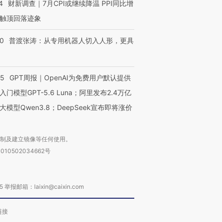
4
财新调查｜7月CPI或继续降温 PPI同比增
触顶回落迹象
00
普渡张涛：从专用机器人切入人形，更具
55
GPT周报｜OpenAI为免费用户默认提供
入门模型GPT-5.6 Luna；阿里发布2.4万亿
大模型Qwen3.8；DeepSeek宣布即将涨价
复制及建立镜像等任何使用。
010502034662号
箱：laixin@caixin.com
链接