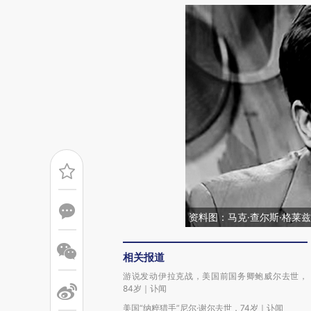
资料图：马克·查尔斯·格莱
相关报道
游说发动伊拉克战，美国前国务卿鲍威尔去世，
84岁｜讣闻
美国“纳粹猎手”尼尔·谢尔去世，74岁｜讣闻