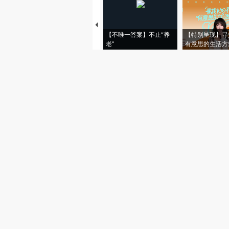
【不唯一答案】不止“养
【特别呈现】寻
老”
有意思的生活方