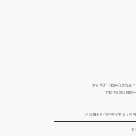
财新网所刊载内容之知识产
京ICP证090880号
违法和不良信息举报电话（涉网络暴力有
关