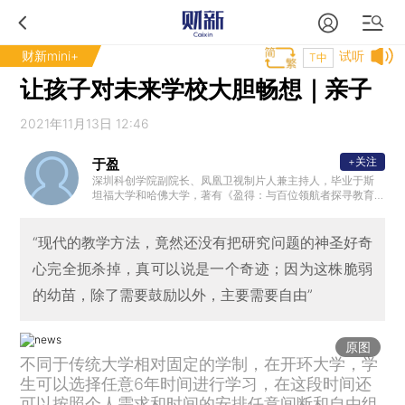
财新mini+
试听
T中
让孩子对未来学校大胆畅想｜亲子
2021年11月13日 12:46
+关注
于盈
深圳科创学院副院长、凤凰卫视制片人兼主持人，毕业于斯
坦福大学和哈佛大学，著有《盈得：与百位领航者探寻教育
创新》。
“现代的教学方法，竟然还没有把研究问题的神圣好奇
心完全扼杀掉，真可以说是一个奇迹；因为这株脆弱
的幼苗，除了需要鼓励以外，主要需要自由”
原图
不同于传统大学相对固定的学制，在开环大学，学
生可以选择任意6年时间进行学习，在这段时间还
可以按照个人需求和时间的安排任意间断和自由组