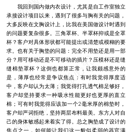
我回到国内做内衣设计，尤其是自工作室独立
承接设计项目以来，遇到了很多与胸有关的问题，
大多反映在文胸设计上，比我在美国做设计时遇到
的问题要复杂很多。三角罩杯、半罩杯抑或是全罩
杯？客户对具体形状都可能提出或清楚或模糊的要
求。也有关于胸垫的问题：完全不用垫还是用一部
分？用可移动还是不可移动的插片？压模杯还是缝
缝棉垫罩杯？这倒也都算正常，让我颇感意外的
是，薄厚也经常是争议焦点：有时我觉得厚度适
中，客户却认为太薄；我觉得打孔透气棉足够好，
客户却坚持要求一种吸水性能更好也更厚的直立
棉；可有时我觉得应该加一个2毫米厚的棉垫时，
客户却严词拒绝，坚持两层布料最美。东方人对自
己的身体敏感起来着实了得。总之胸垫成了设计的
焦点之一，如何能让我们这一貌似柔弱的器官满