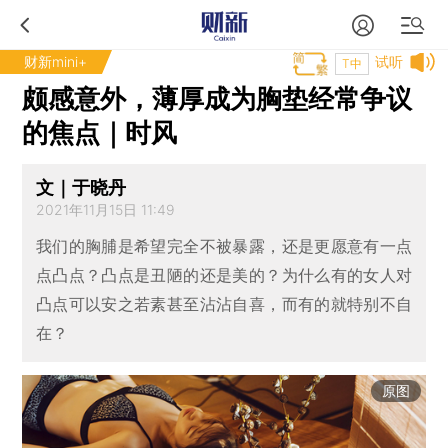
财新mini+
试听
T中
颇感意外，薄厚成为胸垫经常争议
的焦点｜时风
文｜于晓丹
2021年11月15日 11:49
我们的胸脯是希望完全不被暴露，还是更愿意有一点
点凸点？凸点是丑陋的还是美的？为什么有的女人对
凸点可以安之若素甚至沾沾自喜，而有的就特别不自
在？
原图