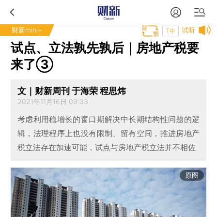
财新mini+
试听
T中
试点、立法孰先孰后｜房地产税要
来了③
文｜财新周刊 于海荣 程思炜
2021年11月16日 09:33
考虑利用稳增长的窗口期解决中长期结构性问题的逻
辑，法理程序上也没有限制、留有空间，推进房地产
税立法存在加速可能，试点与房地产税立法并不相佐
原图