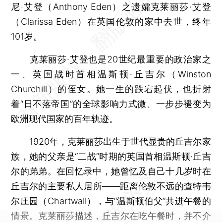
尼·艾登（Anthony Eden）之遗孀克莱丽莎·艾登
（Clarissa Eden）在英国伦敦的家中去世，终年
101岁。
克莱丽莎·艾登也是20世纪最重要的政治家之
一、英国战时首相温斯顿·丘吉尔（Winston
Churchill）的侄女。她一生的跌宕起伏，也折射
着“日不落帝国”的全球影响力式微、一步步褪变为
欧洲现代国家的百年轨迹。
1920年，克莱丽莎出生于世代显贵的丘吉尔家
族，她的父亲是“二战”时期的英国首相温斯顿·丘吉
尔的弟弟。在回忆录中，她曾忆及自己十几岁时在
丘吉尔的主要私人居所——距离伦敦不远的查特韦
尔庄园（Chartwall），与“温斯顿伯父”共进午餐的
情景。克莱丽莎描述，丘吉尔在吃午餐时，并不介