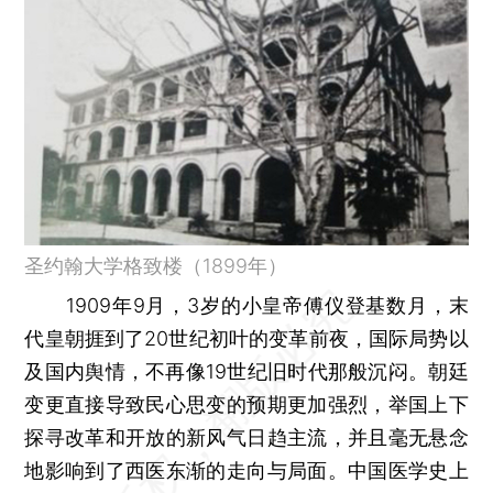
圣约翰大学格致楼（1899年）
1909年9月，3岁的小皇帝傅仪登基数月，末
代皇朝捱到了20世纪初叶的变革前夜，国际局势以
及国内舆情，不再像19世纪旧时代那般沉闷。朝廷
变更直接导致民心思变的预期更加强烈，举国上下
探寻改革和开放的新风气日趋主流，并且毫无悬念
地影响到了西医东渐的走向与局面。中国医学史上