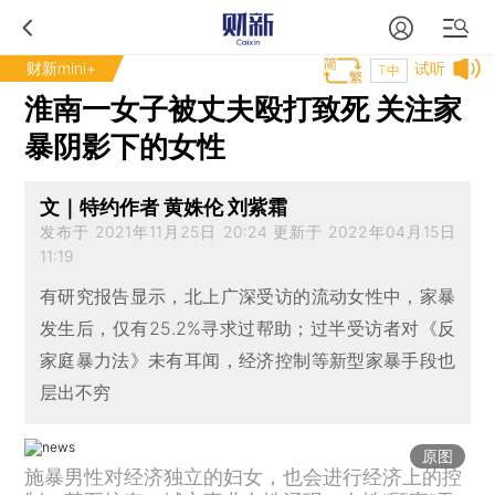
财新mini+
试听
T中
淮南一女子被丈夫殴打致死 关注家
暴阴影下的女性
文｜特约作者 黄姝伦 刘紫霜
发布于 2021年11月25日 20:24 更新于 2022年04月15日
11:19
有研究报告显示，北上广深受访的流动女性中，家暴
发生后，仅有25.2%寻求过帮助；过半受访者对《反
家庭暴力法》未有耳闻，经济控制等新型家暴手段也
层出不穷
原图
施暴男性对经济独立的妇女，也会进行经济上的控