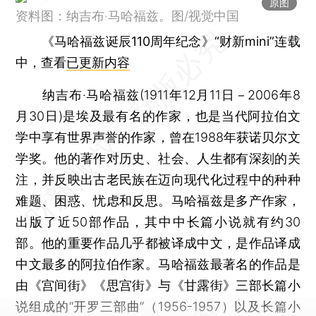
原图
资料图：纳吉布·马哈福兹。图/视觉中国
《马哈福兹诞辰110周年纪念》“财新mini”连载
中，查看
已更新内容
纳吉布·马哈福兹(1911年12月11日－2006年8
月30日)是埃及最有名的作家，也是当代阿拉伯文
学中享有世界声誉的作家，曾在1988年获诺贝尔文
学奖。他的著作对历史、社会、人生都有深刻的关
注，并反映出古老民族在迈向现代化过程中的种种
难题、困惑、忧虑和反思。马哈福兹是多产作家，
出版了近50部作品，其中中长篇小说就有约30
部。他的重要作品几乎都被译成中文，是作品译成
中文最多的阿拉伯作家。马哈福兹最著名的作品是
由《宫间街》《思宫街》与《甘露街》三部长篇小
说组成的“开罗三部曲”（1956-1957）以及长篇小