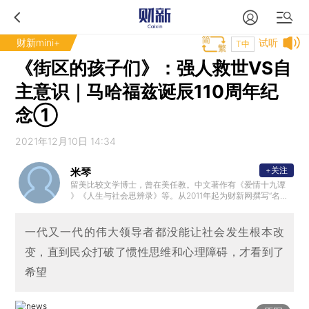
财新mini+
试听
T中
《街区的孩子们》：强人救世VS自
主意识｜马哈福兹诞辰110周年纪
念①
2021年12月10日 14:34
+关注
米琴
留美比较文学博士，曾在美任教。中文著作有《爱情十九谭
》《人生与社会思辨录》等。从2011年起为财新网撰写“名著
的启示”专栏。
一代又一代的伟大领导者都没能让社会发生根本改
变，直到民众打破了惯性思维和心理障碍，才看到了
希望