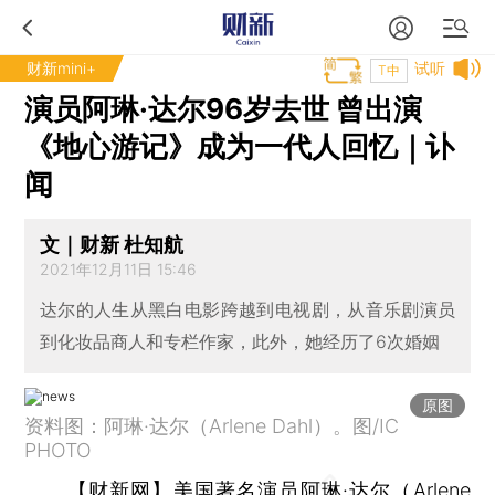
财新mini+
试听
T中
演员阿琳·达尔96岁去世 曾出演
《地心游记》成为一代人回忆｜讣
闻
文｜财新 杜知航
2021年12月11日 15:46
达尔的人生从黑白电影跨越到电视剧，从音乐剧演员
到化妆品商人和专栏作家，此外，她经历了6次婚姻
原图
资料图：阿琳·达尔（Arlene Dahl）。图/IC
PHOTO
【财新网】
美国著名演员阿琳·达尔（Arlene