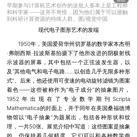
早期参与计算机艺术创作的这批人基本上是工程师
和科学家——这并不奇怪，因为他们属于可以接触
到科研计算资源的特殊人群。图/视觉中国
现代电子图形艺术的发端
1950年，美国爱荷华州切罗基的数学家本杰明
·弗朗西斯·拉波斯基拍摄下了他所改进的阴极射线
示波器的屏幕，其中包括一个正弦波发生器，以
及“其他电气和电子电路……以创造几乎无限多种形
式”。后来，他还使用可变速的电动旋转滤镜为图案
着色——这些被称作为“电子成分”的抽象图片，
1952年出现在了专业数学期刊Scripta
Mathematica的封面上，并于同年在美国桑福德博
物馆以“电子抽象”为题展出，包括各种形状和纹
理，一共50张。展览介绍中写道：这些图案是抽象
的，仍保持着几何精度。它们可以和各种数学曲