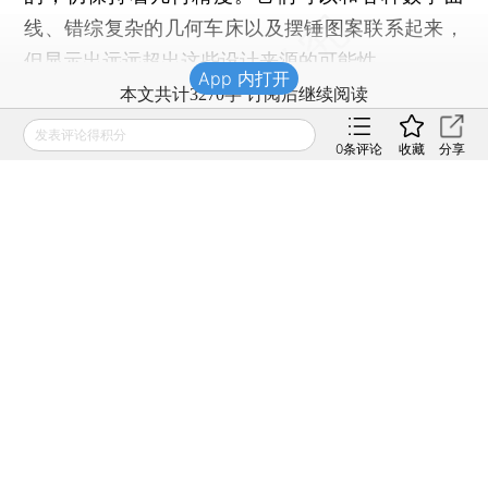
线、错综复杂的几何车床以及摆锤图案联系起来，
但显示出远远超出这些设计来源的可能性。
App 内打开
本文共计3270字 订阅后继续阅读
发表评论得积分
0
条评论
收藏
分享
财新mini+会员专享
订阅后赠送财新通单篇卡
登录
后获取已订阅的阅读权限
订阅
全年畅览 轻松阅读