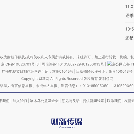
11:0
逐季
10:
远是
权为财新传媒及/或相关权利人专属所有或持有。未经许可，禁止进行转载、摘编、
京ICP备10026701号-8
|
网信算备110105862729401250013号
|
京公网安备 11
广播电视节目制作经营许可证：京第01015号
|
出版物经营许可证：第直100013号
Copyright 财新网 All Rights Reserved 版权所有 复制必究
害信息举报、未成年人举报、谣言信息）：010-85905050 13195200605 举报邮
于我们
|
加入我们
|
啄木鸟公益基金会
|
意见与反馈
|
提供新闻线索
|
联系我们
|
友情