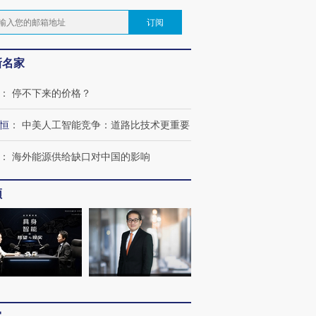
订阅
新名家
：
停不下来的价格？
恒
：
中美人工智能竞争：道路比技术更重要
：
海外能源供给缺口对中国的影响
频