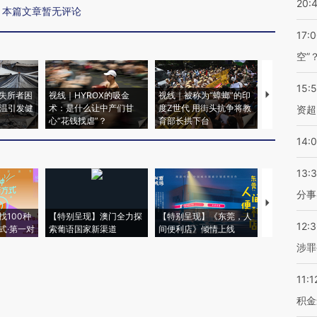
20:
本篇文章暂无评论
17:
空”
15:
失所者困
视线｜HYROX的吸金
视线｜被称为“蟑螂”的印
视线｜“入侵
高温引发健
术：是什么让中产们甘
度Z世代 用街头抗争将教
机”？难民潮
资超
心“花钱找虐”？
育部长拱下台
飞地休达
14:
13:
分事
【推广】走
找100种
【特别呈现】澳门全力探
【特别呈现】《东莞，人
会，让数智科
12:
式·第一对
索葡语国家新渠道
间便利店》倾情上线
业
涉罪
11:1
积金