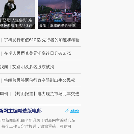
侵”还是“人道危机” 难
撕裂西班牙飞地休达
显影｜瓜农的漫长等待
｜
宇树发行市值610亿 先行者的加速和考验
｜
在岸人民币兑美元汇率连日升破6.75
我闻
｜
艾路明及多名股东被拘
｜
特朗普再签两份行政令限制出生公民权
周刊
｜
【封面报道】电力现货市场元年突进
新网主编精选版电邮
样例
新网新闻版电邮全新升级！财新网主编精心编
，每个工作日定时投递，篇篇重磅，可信可
。