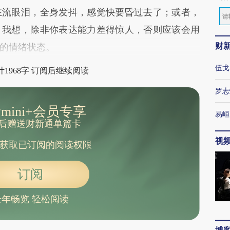
在流眼泪，全身发抖，感觉快要昏过去了；或者，
！我想，除非你表达能力差得惊人，否则应该会用
财
的情绪状态。
伍戈
1968字 订阅后继续阅读
罗志
mini+会员专享
易峘
后赠送财新通单篇卡
视
获取已订阅的阅读权限
订阅
全年畅览 轻松阅读