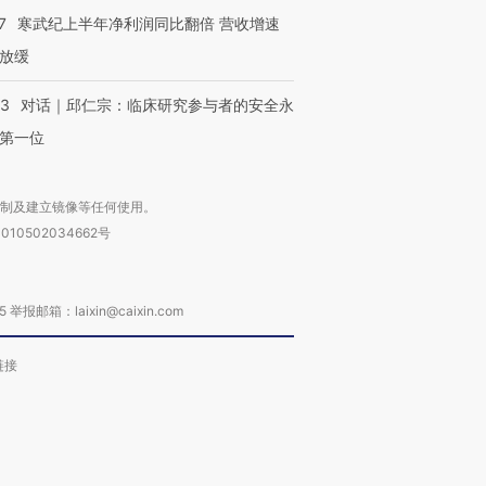
7
寒武纪上半年净利润同比翻倍 营收增速
放缓
53
对话｜邱仁宗：临床研究参与者的安全永
第一位
复制及建立镜像等任何使用。
010502034662号
箱：laixin@caixin.com
链接