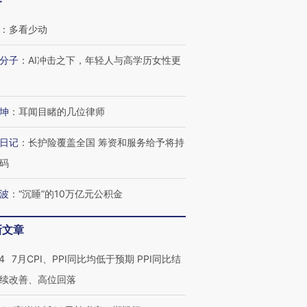
客
：
多看少动
分子
：
AI冲击之下，年轻人与高学历女性更
坤
：
耳闻目睹的几位律师
日记
：
长护险覆盖全国 筹资和服务给予将持
码
波
：
“沉睡”的10万亿元公积金
新文章
4
7月CPI、PPI同比均低于预期 PPI同比结
续改善、高位回落