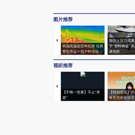
图片推荐
加沙上百万流离
韩国高温创百年纪录 当局
于“塑料烤箱” 
警告停止一切户外活动
康危机
视听推荐
【不唯一答案】不止“养
【特别呈现】寻
老”
有意思的生活方