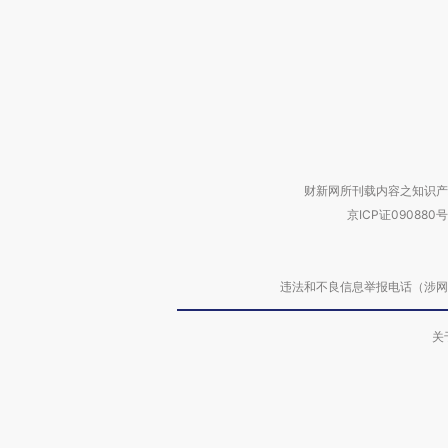
财新网所刊载内容之知识产
京ICP证090880号
违法和不良信息举报电话（涉网络暴力有
关