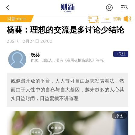
财新mini+
试听
T中
杨葵：理想的交流是多讨论少结论
2021年12月24日 20:00
+关注
杨葵
作家、出版人，著有《在黑夜抽筋成长》等书。
貌似最开放的平台，人人皆可自由意志发表看法，然
而由于人性中的自私与自大基因，越来越多的人心其
实日益封闭，日益蛮横不讲道理
原图