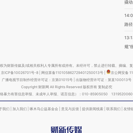
撬动
14:0
路径
13:1
规”
权为财新传媒及/或相关权利人专属所有或持有。未经许可，禁止进行转载、摘编、
京ICP备10026701号-8
|
网信算备110105862729401250013号
|
京公网安备 11
广播电视节目制作经营许可证：京第01015号
|
出版物经营许可证：第直100013号
Copyright 财新网 All Rights Reserved 版权所有 复制必究
害信息举报、未成年人举报、谣言信息）：010-85905050 13195200605 举报邮
于我们
|
加入我们
|
啄木鸟公益基金会
|
意见与反馈
|
提供新闻线索
|
联系我们
|
友情