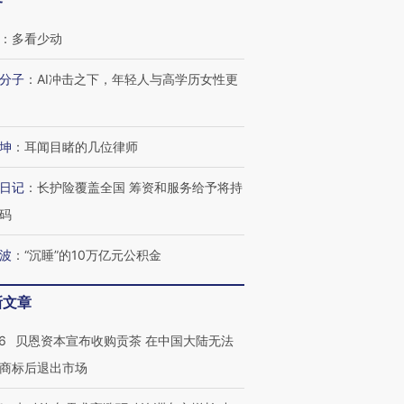
客
：
多看少动
分子
：
AI冲击之下，年轻人与高学历女性更
坤
：
耳闻目睹的几位律师
日记
：
长护险覆盖全国 筹资和服务给予将持
码
波
：
“沉睡”的10万亿元公积金
新文章
6
贝恩资本宣布收购贡茶 在中国大陆无法
OX的吸金
马航飞行员跨国走私7万
视线｜被称为“蟑螂”的印
商标后退出市场
让中产们甘
粒摇头丸 尿检体内含3种
度Z世代 用街头抗争将教
秘鲁纳斯
”？
毒品
育部长拱下台
13人遇难