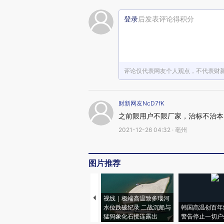
登录
后发表评论得积分
评论仅代表网友个人观点，不代表财
财新网友NcD7fK
之前限用户不限厂家，治标不治本
2021-12-26 04:32 · 亳州
图片推荐
视线｜极端高温致多瑙河
水位跌破纪录 二战沉船与
韩国高温创百年
猛犸象化石接连露出
警告停止一切户