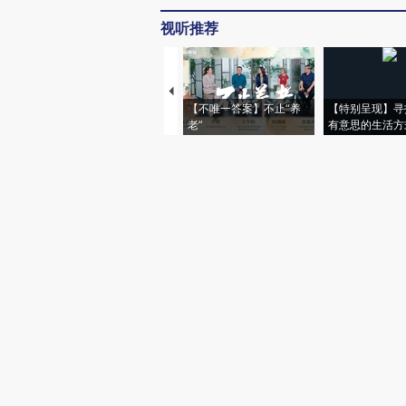
视听推荐
【不唯一答案】不止“养
【特别呈现】寻
老”
有意思的生活方