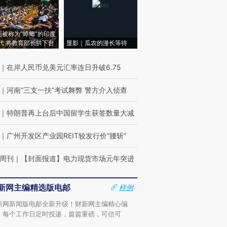
|被称为“蟑螂”的印度
代 将教育部长拱下台
显影｜瓜农的漫长等待
｜
在岸人民币兑美元汇率连日升破6.75
｜
河南“三支一扶”考试舞弊 警方介入侦查
｜
特朗普再上台后中国留学生获签数量大减
｜
广州开发区产业园REIT较发行价“腰斩”
周刊
｜
【封面报道】电力现货市场元年突进
新网主编精选版电邮
样例
新网新闻版电邮全新升级！财新网主编精心编
，每个工作日定时投递，篇篇重磅，可信可
。