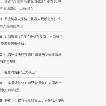
6
电动汽车需求高涨驱动澳洲车市增长 中
牌表现强劲｜出海·汽车
00
普渡机器人张涛：机器人规模化靠技术、
进第四届链博
【商旅对话】华住集团
和产品共同突破
技“链”接产
【特别呈现】寻找100种
CFO：不靠规模取胜，华
【特别呈
有意思的生活方式·第三对
住三大增长引擎是什么？
有意思的
56
财新调查｜7月消费或有反弹、出口维持
 受哪些因素带动？
42
生态环境法典将施行 最高法明确新旧法
与追责规则
0
看空消费的“三大误区”
59
中东局势催化东南亚能源焦虑 多国出台
新政加速转型
05
分析｜贝森特操盘稳日元，操作巧思能否