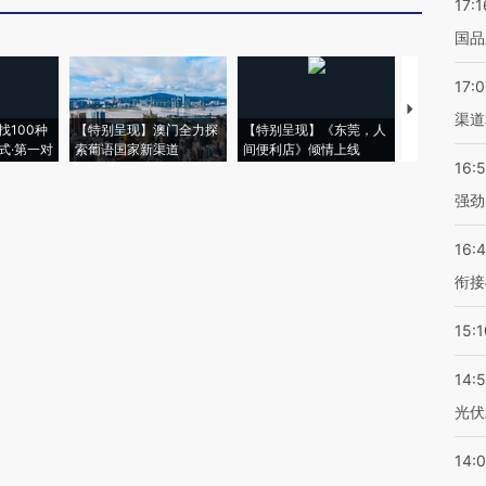
17:1
国品
17:
【推广】走
渠道
找100种
【特别呈现】澳门全力探
【特别呈现】《东莞，人
会，让数智科
式·第一对
索葡语国家新渠道
间便利店》倾情上线
业
16:
强劲
16:
衔接
15:1
14:
光伏
14: