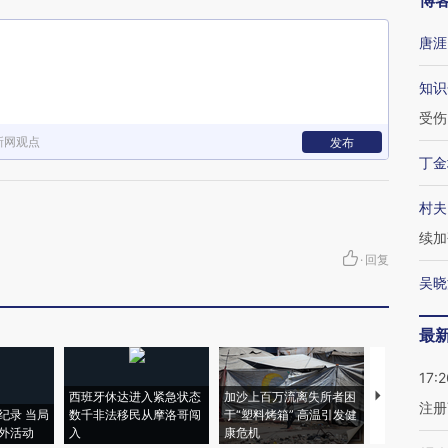
博
唐涯
知识
受伤
新网观点
发布
丁金
村夫
续加
·
回复
吴晓
最
17:2
西班牙休达进入紧急状态
加沙上百万流离失所者困
视线｜HYR
注册
纪录 当局
数千非法移民从摩洛哥闯
于“塑料烤箱” 高温引发健
术：是什么
外活动
入
康危机
心“花钱找虐