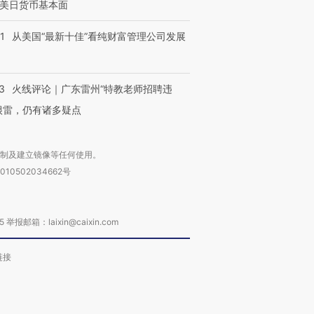
美日货币基本面
1
从美国“最新十佳”看纯财富管理公司发展
3
火线评论｜广东雷州“特教老师招聘违
很雷，仍有诸多疑点
复制及建立镜像等任何使用。
010502034662号
箱：laixin@caixin.com
链接