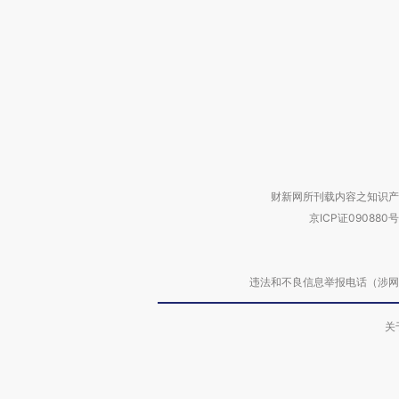
财新网所刊载内容之知识产
京ICP证090880号
违法和不良信息举报电话（涉网络暴力有
关