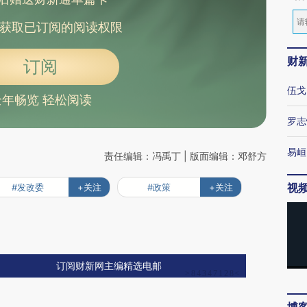
获取已订阅的阅读权限
财
订阅
伍戈
全年畅览 轻松阅读
罗志
易峘
责任编辑：冯禹丁 | 版面编辑：邓舒方
视
#发改委
+关注
#政策
+关注
订阅财新网主编精选电邮