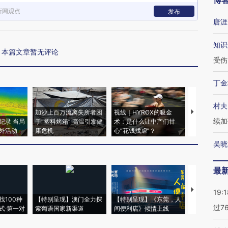
博
新网观点
发布
唐涯
知识
本篇文章暂无评论
受伤
丁金
村夫
加沙上百万流离失所者困
视线｜HYROX的吸金
马航飞行员
续加
纪录 当局
于“塑料烤箱” 高温引发健
术：是什么让中产们甘
粒摇头丸 尿
外活动
康危机
心“花钱找虐”？
毒品
吴晓
最
【推广】走
19:1
找100种
【特别呈现】澳门全力探
【特别呈现】《东莞，人
会，让数智科
过7
式·第一对
索葡语国家新渠道
间便利店》倾情上线
业