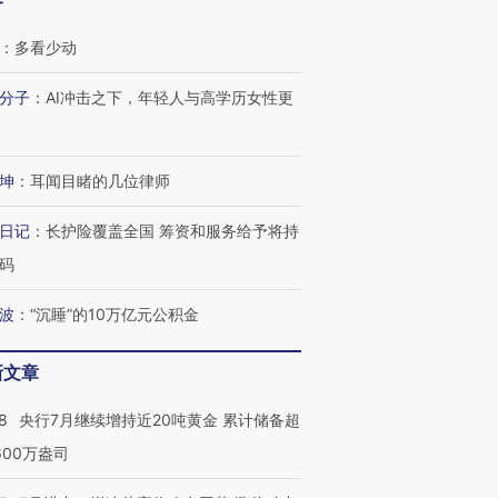
客
：
多看少动
分子
：
AI冲击之下，年轻人与高学历女性更
坤
：
耳闻目睹的几位律师
日记
：
长护险覆盖全国 筹资和服务给予将持
跨国走私7万
视线｜被称为“蟑螂”的印
视线｜“入侵”还是“人道危
码
检体内含3种
度Z世代 用街头抗争将教
机”？难民潮撕裂西班牙
秘鲁纳斯
育部长拱下台
飞地休达
13人遇难
波
：
“沉睡”的10万亿元公积金
新文章
进第四届链博
【商旅对话】华住集团
8
央行7月继续增持近20吨黄金 累计储备超
技“链”接产
【特别呈现】寻找100种
CFO：不靠规模取胜，华
【特别呈
600万盎司
有意思的生活方式·第三对
住三大增长引擎是什么？
有意思的