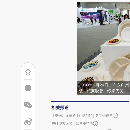
2020年9月24日，广东
装、纸浆吸管、纸浆刀叉。
相关报道
【重磅】政策从“限”到“禁”｜禁塑令待考①
塑料袋怎么管｜禁塑令待考②