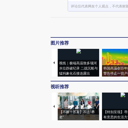
评论仅代表网友个人观点，不代表财
图片推荐
视线｜极端高温致多瑙河
水位跌破纪录 二战沉船与
韩国高温创百年
猛犸象化石接连露出
警告停止一切户
视听推荐
【不唯一答案】不止“养
【特别呈现】寻
老”
有意思的生活方