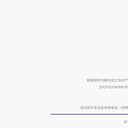
财新网所刊载内容之知识产
京ICP证090880号
违法和不良信息举报电话（涉网络暴力有
关