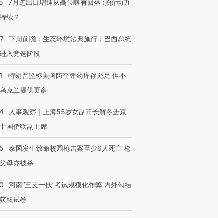
5
7月进出口增速从高位略有回落 涨价动力
持续？
07
下周前瞻：生态环境法典施行；巴西总统
进入竞选阶段
1
特朗普坚称美国防空弹药库存充足 但不
乌克兰提供更多
24
人事观察｜上海55岁女副市长解冬进京
中国侨联副主席
45
泰国发生致命校园枪击案至少6人死亡 枪
父母亦被杀
40
河南“三支一扶”考试规模化作弊 内外勾结
获取试卷