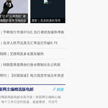
侵”还是“人道危机” 难
撕裂西班牙飞地休达
显影｜瓜农的漫长等待
｜
宇树发行市值610亿 先行者的加速和考验
｜
在岸人民币兑美元汇率连日升破6.75
我闻
｜
艾路明及多名股东被拘
｜
特朗普再签两份行政令限制出生公民权
周刊
｜
【封面报道】电力现货市场元年突进
新网主编精选版电邮
样例
新网新闻版电邮全新升级！财新网主编精心编
，每个工作日定时投递，篇篇重磅，可信可
。