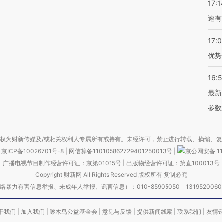
17:1
速有
17:
优势
16:
最新
参数
权为财新传媒及/或相关权利人专属所有或持有。未经许可，禁止进行转载、摘编、
京ICP备10026701号-8
|
网信算备110105862729401250013号
|
京公网安备 11
广播电视节目制作经营许可证：京第01015号
|
出版物经营许可证：第直100013号
Copyright 财新网 All Rights Reserved 版权所有 复制必究
害信息举报、未成年人举报、谣言信息）：010-85905050 13195200605 举报邮
于我们
|
加入我们
|
啄木鸟公益基金会
|
意见与反馈
|
提供新闻线索
|
联系我们
|
友情