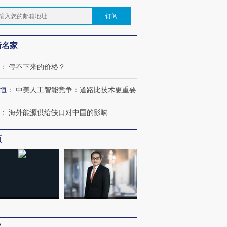
订阅
新名家
：
停不下来的价格？
恒
：
中美人工智能竞争：道路比技术更重要
：
海外能源供给缺口对中国的影响
频