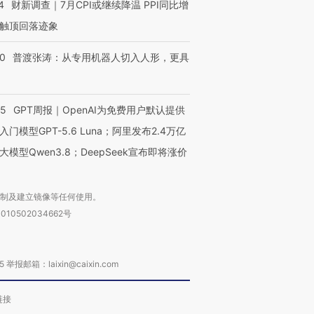
4
财新调查｜7月CPI或继续降温 PPI同比增
触顶回落迹象
00
普渡张涛：从专用机器人切入人形，更具
55
GPT周报｜OpenAI为免费用户默认提供
入门模型GPT-5.6 Luna；阿里发布2.4万亿
大模型Qwen3.8；DeepSeek宣布即将涨价
复制及建立镜像等任何使用。
010502034662号
箱：laixin@caixin.com
链接