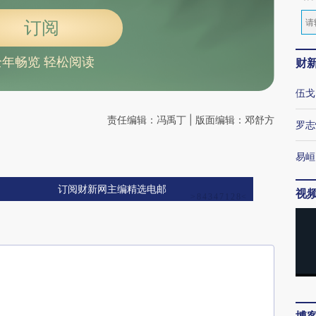
订阅
全年畅览 轻松阅读
财
伍戈
责任编辑：冯禹丁 | 版面编辑：邓舒方
罗志
易峘
订阅财新网主编精选电邮
视