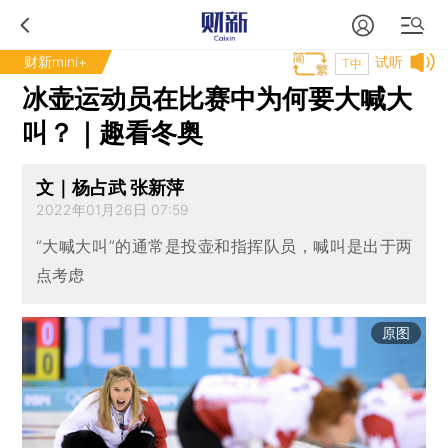
财新mini+
试听
T中
冰壶运动员在比赛中为何要大喊大
叫？｜趣看冬奥
文｜杨占武 张新萍
2022年01月26日 07:59
“大喊大叫”的通常是投壶和指挥队员，喊叫是出于两
点考虑
原图