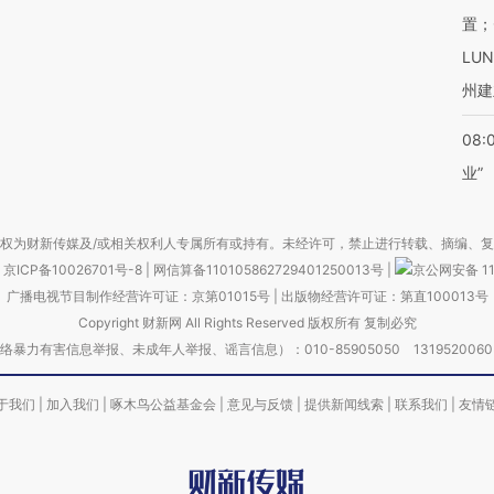
置；
LU
州建
08:
业”
权为财新传媒及/或相关权利人专属所有或持有。未经许可，禁止进行转载、摘编、
京ICP备10026701号-8
|
网信算备110105862729401250013号
|
京公网安备 11
广播电视节目制作经营许可证：京第01015号
|
出版物经营许可证：第直100013号
Copyright 财新网 All Rights Reserved 版权所有 复制必究
害信息举报、未成年人举报、谣言信息）：010-85905050 13195200605 举报邮
于我们
|
加入我们
|
啄木鸟公益基金会
|
意见与反馈
|
提供新闻线索
|
联系我们
|
友情