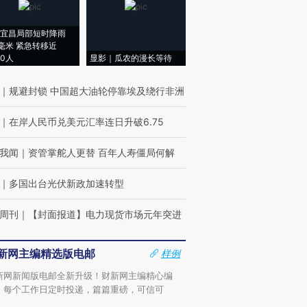
宜昌局部短时降雨
8毫米 紧急转移近
00人
显影｜瓜农的漫长等待
｜
规避封锁 中国超大油轮停靠埃及绕行非洲
｜
在岸人民币兑美元汇率连日升破6.75
我闻
｜
资管掌舵人更替 百年人寿僵局何解
｜
多国出台光伏新政加速转型
周刊
｜
【封面报道】电力现货市场元年突进
新网主编精选版电邮
样例
新网新闻版电邮全新升级！财新网主编精心编
，每个工作日定时投递，篇篇重磅，可信可
。