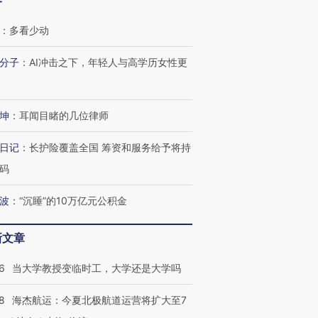
客
：
多看少动
分子
：
AI冲击之下，年轻人与高学历女性更
坤
：
耳闻目睹的几位律师
日记
：
长护险覆盖全国 筹资和服务给予将持
码
波
：
“沉睡”的10万亿元公积金
新文章
OX的吸金
马航飞行员跨国走私7万
视线｜被称为“蟑螂”的印
让中产们甘
6
当大学教授变临时工，大学还是大学吗
粒摇头丸 尿检体内含3种
度Z世代 用街头抗争将教
秘鲁纳斯
”？
毒品
育部长拱下台
13人遇难
8
海杰航运：今夏北极航道运营将扩大至7