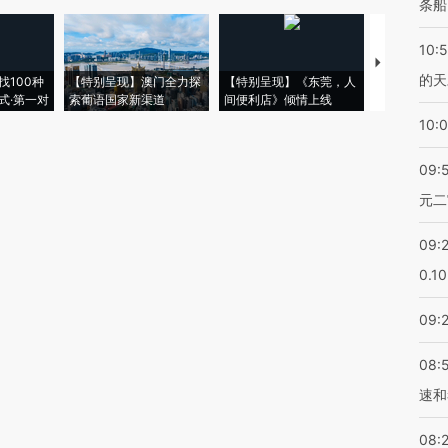
条船
10:
【推广】走
的天
找100种
【特别呈现】澳门全力探
【特别呈现】《东莞，人
会，让数智科
式·第一对
索葡语国家新渠道
间便利店》倾情上线
业
10:
09:
元二
09:
0.1
09:
08:
速和
08: