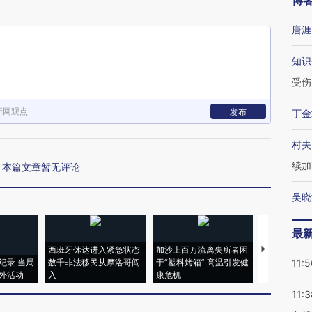
博
唐涯
知识
受伤
新网观点
发布
丁金
村夫
续加
本篇文章暂无评论
吴晓
最
西班牙休达进入紧急状态
加沙上百万流离失所者困
视线｜HYR
纪录 当局
数千非法移民从摩洛哥闯
于“塑料烤箱” 高温引发健
术：是什么
11:5
外活动
入
康危机
心“花钱找虐
11:3