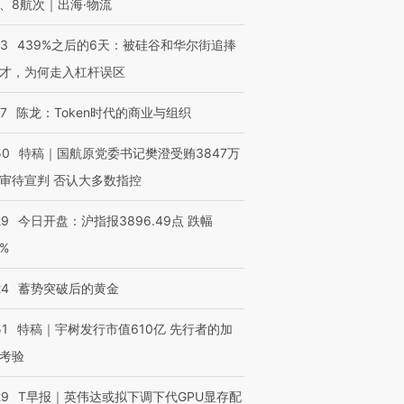
、8航次｜出海·物流
53
439%之后的6天：被硅谷和华尔街追捧
进第四届链博
【商旅对话】华住集团
才，为何走入杠杆误区
技“链”接产
【特别呈现】寻找100种
CFO：不靠规模取胜，华
【特别呈
有意思的生活方式·第三对
住三大增长引擎是什么？
有意思的
07
陈龙：Token时代的商业与组织
50
特稿｜国航原党委书记樊澄受贿3847万
审待宣判 否认大多数指控
29
今日开盘：沪指报3896.49点 跌幅
0%
24
蓄势突破后的黄金
51
特稿｜宇树发行市值610亿 先行者的加
考验
29
T早报｜英伟达或拟下调下代GPU显存配