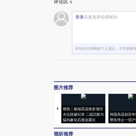
评论区
0
登录
后发表评论得积分
评论仅代表网友个人观点，不代表财
图片推荐
视线｜极端高温致多瑙河
水位跌破纪录 二战沉船与
韩国高温创百年
猛犸象化石接连露出
警告停止一切户
视听推荐