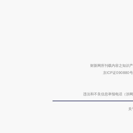
财新网所刊载内容之知识产
京ICP证090880号
违法和不良信息举报电话（涉网络暴力有
关