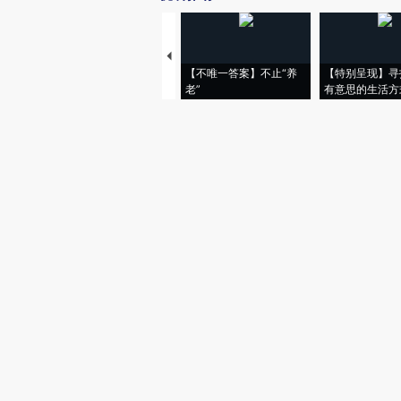
【不唯一答案】不止“养
【特别呈现】寻
老”
有意思的生活方