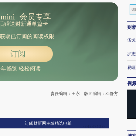
mini+会员专享
后赠送财新通单篇卡
财
获取已订阅的阅读权限
伍戈
订阅
罗志
易峘
全年畅览 轻松阅读
视
责任编辑：王永 | 版面编辑：邓舒方
订阅财新网主编精选电邮