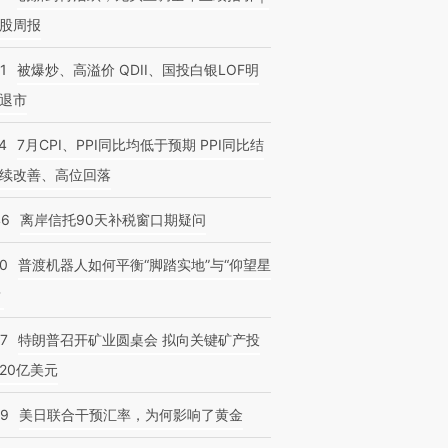
股周报
1
被爆炒、高溢价 QDII、国投白银LOF明
退市
4
7月CPI、PPI同比均低于预期 PPI同比结
续改善、高位回落
46
离岸信托90天补税窗口期疑问
00
普渡机器人如何平衡“脚踏实地”与“仰望星
？
57
特朗普召开矿业圆桌会 拟向关键矿产投
20亿美元
09
美日联合干预汇率，为何影响了黄金