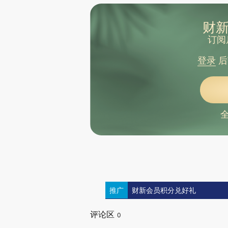
财新
订阅
登录
后
推广
财新会员积分兑好礼
评论区
0