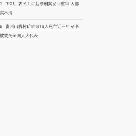
32
“90后”农民工讨薪涉刑案发回重审 因部
实不清
36
贵州山脚树矿难致16人死亡近三年 矿长
被罢免全国人大代表