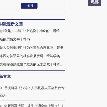
电邮
+关注
井奎最新文章
当“结婚取消户口簿”冲上热搜｜神奇的生活经济学
斯的柔情文字｜荐书
是人类对非理性行为的事后合理化吗｜荐书
藏在东西方神话里的社会发展密码｜经济学奥德赛⑭
解决光棍靠激励红娘？难为的无米之炊｜神奇的生活经济学
新文章
00
普渡机器人张涛：人形机器人不会替代专
器人
4
创新药再活跃，龙头上调全年业绩指引｜