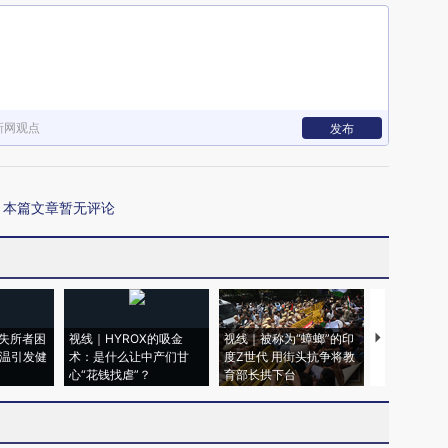
新网观点
发布
本篇文章暂无评论
失所者困
视线｜HYROX的吸金
视线｜被称为“蟑螂”的印
视线｜“入侵
高温引发健
术：是什么让中产们甘
度Z世代 用街头抗争将教
机”？难民潮
心“花钱找虐”？
育部长拱下台
飞地休达