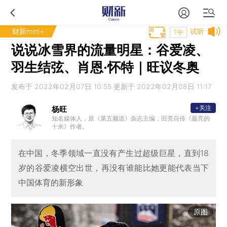
财新mini+
试听
T中
说说冰雪界的流量明星：谷爱凌、
羽生结弦、肖恩·怀特｜旺议冬奥
发布于 2022年02月07日 10:55 更新于 2022年02月08日 11:17
+关注
杨旺
知名媒体人，原《第五频道》杂志主编，田亮自传《最亮的
十米》作者。
在中国，冬季领域一直没有产生过超级巨星，直到18
岁的谷爱凌横空出世，再没有谁能比她更能代表当下
中国体育的新形象
原图