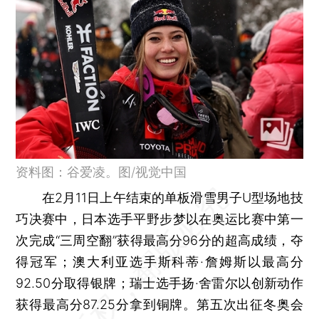
资料图：谷爱凌。图/视觉中国
在2月11日上午结束的单板滑雪男子U型场地技
巧决赛中，日本选手平野步梦以在奥运比赛中第一
次完成“三周空翻”获得最高分96分的超高成绩，夺
得冠军；澳大利亚选手斯科蒂·詹姆斯以最高分
92.50分取得银牌；瑞士选手扬·舍雷尔以创新动作
获得最高分87.25分拿到铜牌。第五次出征冬奥会