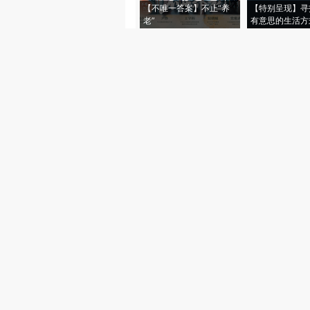
【不唯一答案】不止“养
【特别呈现】寻
老”
有意思的生活方