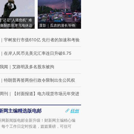
侵”还是“人道危机” 难
撕裂西班牙飞地休达
显影｜瓜农的漫长等待
｜
宇树发行市值610亿 先行者的加速和考验
｜
在岸人民币兑美元汇率连日升破6.75
我闻
｜
艾路明及多名股东被拘
｜
特朗普再签两份行政令限制出生公民权
周刊
｜
【封面报道】电力现货市场元年突进
新网主编精选版电邮
样例
新网新闻版电邮全新升级！财新网主编精心编
，每个工作日定时投递，篇篇重磅，可信可
。