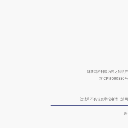
财新网所刊载内容之知识产
京ICP证090880号
违法和不良信息举报电话（涉网络暴力有
关