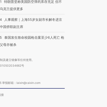
1
特朗普坚称美国防空弹药库存充足 但不
乌克兰提供更多
24
人事观察｜上海55岁女副市长解冬进京
中国侨联副主席
45
泰国发生致命校园枪击案至少6人死亡 枪
父母亦被杀
复制及建立镜像等任何使用。
010502034662号
箱：laixin@caixin.com
链接