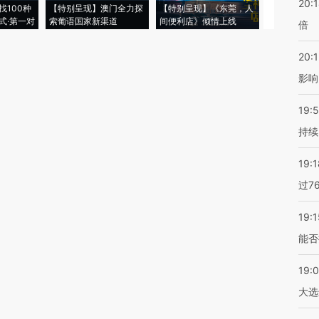
20:
找100种
【特别呈现】澳门全力探
【特别呈现】《东莞，人
会，让数智科
式·第一对
索葡语国家新渠道
间便利店》倾情上线
业
倍
20:1
影响
19:5
持续
19:1
过7
19:1
能否
19:
大选