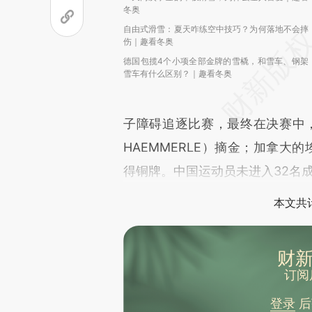
冬奥
自由式滑雪：夏天咋练空中技巧？为何落地不会摔
伤｜趣看冬奥
德国包揽4个小项全部金牌的雪橇，和雪车、钢架
雪车有什么区别？｜趣看冬奥
子障碍追逐比赛，最终在决赛中，奥
HAEMMERLE）摘金；加拿大
得铜牌。中国运动员未进入32名
本文共计
财新
订阅
登录
后