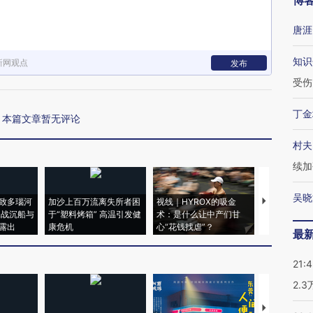
博
唐涯
知识
新网观点
发布
受伤
丁金
本篇文章暂无评论
村夫
续加
吴晓
致多瑙河
加沙上百万流离失所者困
视线｜HYROX的吸金
马航飞行员
二战沉船与
于“塑料烤箱” 高温引发健
术：是什么让中产们甘
粒摇头丸 尿
露出
康危机
心“花钱找虐”？
毒品
最
21:
2.
【推广】走