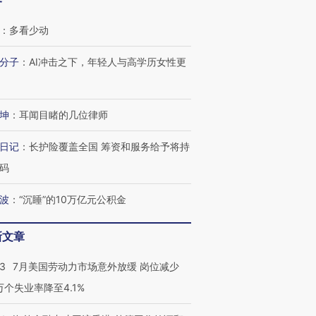
客
：
多看少动
分子
：
AI冲击之下，年轻人与高学历女性更
坤
：
耳闻目睹的几位律师
日记
：
长护险覆盖全国 筹资和服务给予将持
码
波
：
“沉睡”的10万亿元公积金
跨国走私7万
视线｜被称为“蟑螂”的印
视线｜“入侵”还是“人道危
检体内含3种
度Z世代 用街头抗争将教
机”？难民潮撕裂西班牙
秘鲁纳斯
育部长拱下台
飞地休达
13人遇难
新文章
43
7月美国劳动力市场意外放缓 岗位减少
3万个失业率降至4.1%
进第四届链博
【商旅对话】华住集团