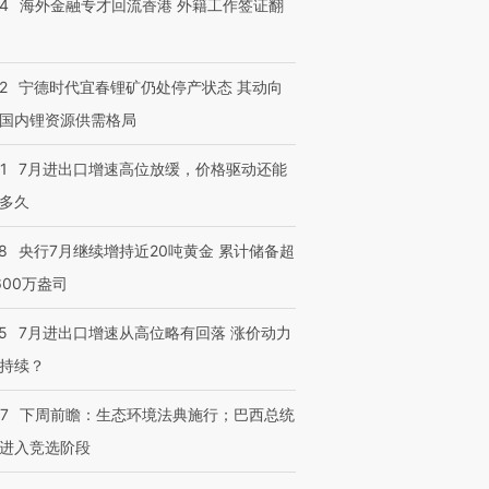
14
海外金融专才回流香港 外籍工作签证翻
技“链”接产
【特别呈现】寻找100种
CFO：不靠规模取胜，华
【特别呈
有意思的生活方式·第三对
住三大增长引擎是什么？
有意思的
2
宁德时代宜春锂矿仍处停产状态 其动向
国内锂资源供需格局
1
7月进出口增速高位放缓，价格驱动还能
多久
8
央行7月继续增持近20吨黄金 累计储备超
600万盎司
5
7月进出口增速从高位略有回落 涨价动力
持续？
07
下周前瞻：生态环境法典施行；巴西总统
进入竞选阶段