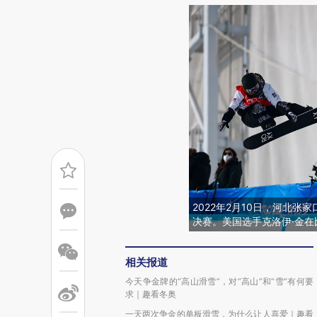
2022年2月10日，河北张
决赛。美国选手克洛伊·金在比赛
相关报道
今天争金牌的“高山滑雪”，对“高山”和“雪”有何要
求｜趣看冬奥
一天两次争金的单板滑雪，为什么让人喜爱｜趣看