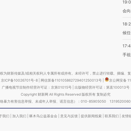
19:0
会向
18:
候任
17:
手祖
权为财新传媒及/或相关权利人专属所有或持有。未经许可，禁止进行转载、摘编、
京ICP备10026701号-8
|
网信算备110105862729401250013号
|
京公网安备 11
广播电视节目制作经营许可证：京第01015号
|
出版物经营许可证：第直100013号
Copyright 财新网 All Rights Reserved 版权所有 复制必究
害信息举报、未成年人举报、谣言信息）：010-85905050 13195200605 举报邮
于我们
|
加入我们
|
啄木鸟公益基金会
|
意见与反馈
|
提供新闻线索
|
联系我们
|
友情