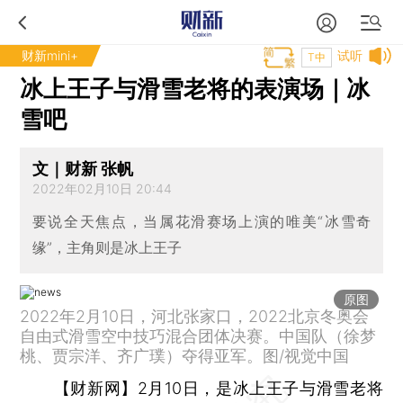
财新mini+
试听
T中
冰上王子与滑雪老将的表演场｜冰
雪吧
文｜财新 张帆
2022年02月10日 20:44
要说全天焦点，当属花滑赛场上演的唯美“冰雪奇
缘”，主角则是冰上王子
原图
2022年2月10日，河北张家口，2022北京冬奥会
自由式滑雪空中技巧混合团体决赛。中国队（徐梦
桃、贾宗洋、齐广璞）夺得亚军。图/视觉中国
【财新网】
2月10日，是冰上王子与滑雪老将