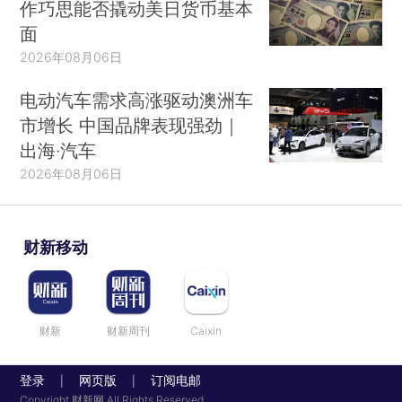
作巧思能否撬动美日货币基本
面
2026年08月06日
电动汽车需求高涨驱动澳洲车
市增长 中国品牌表现强劲｜
出海·汽车
2026年08月06日
财新移动
财新
财新周刊
Caixin
登录
网页版
订阅电邮
|
|
Copyright 财新网 All Rights Reserved