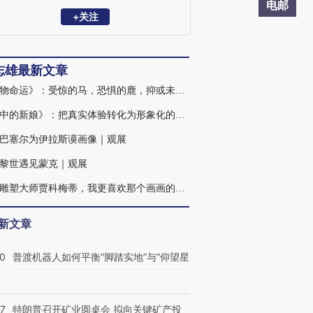
读”系列丛书，广受好评。
电邮
+关注
志雄最新文章
《动物命运》：受惊的马，恐惧的鹿，抑或未来的自己｜观展
《风中的新娘》：把真实体验转化为形象化的个人情感世界｜观展
巴塞尔为伊拉斯谟画像｜观展
黎世遇见蒙克｜观展
比起雕塑大师贾科梅蒂，我更喜欢那个画画的贾科梅蒂｜观展
新文章
00
普渡机器人如何平衡“脚踏实地”与“仰望星
？
57
特朗普召开矿业圆桌会 拟向关键矿产投