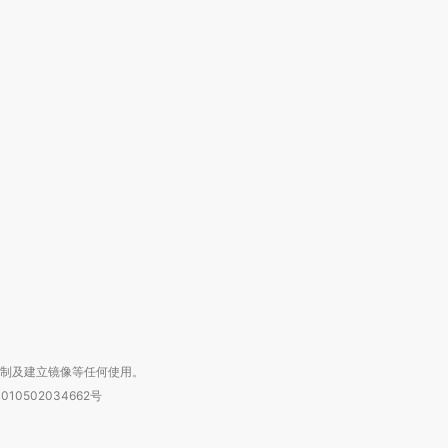
跨国走私7万
视线｜被称为“蟑螂”的印
视线｜“入侵”还是“人道危
检体内含3种
度Z世代 用街头抗争将教
机”？难民潮撕裂西班牙
秘鲁纳斯
育部长拱下台
飞地休达
13人遇难
进第四届链博
【商旅对话】华住集团
技“链”接产
【特别呈现】寻找100种
CFO：不靠规模取胜，华
【特别呈
有意思的生活方式·第三对
住三大增长引擎是什么？
有意思的
复制及建立镜像等任何使用。
010502034662号