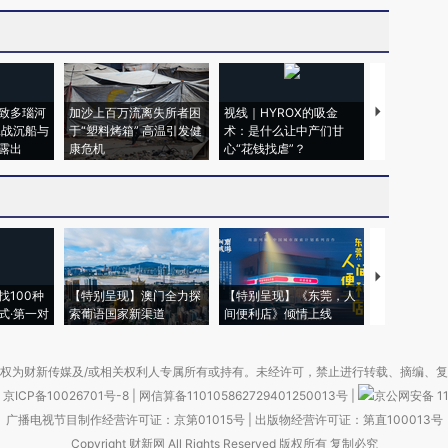
致多瑙河
加沙上百万流离失所者困
视线｜HYROX的吸金
马航飞行员
二战沉船与
于“塑料烤箱” 高温引发健
术：是什么让中产们甘
粒摇头丸 尿
露出
康危机
心“花钱找虐”？
毒品
【推广】走
找100种
【特别呈现】澳门全力探
【特别呈现】《东莞，人
会，让数智科
式·第一对
索葡语国家新渠道
间便利店》倾情上线
业
权为财新传媒及/或相关权利人专属所有或持有。未经许可，禁止进行转载、摘编、
京ICP备10026701号-8
|
网信算备110105862729401250013号
|
京公网安备 11
广播电视节目制作经营许可证：京第01015号
|
出版物经营许可证：第直100013号
Copyright 财新网 All Rights Reserved 版权所有 复制必究