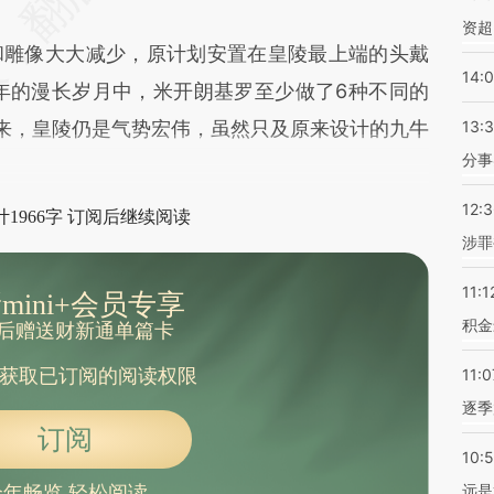
资超
雕像大大减少，原计划安置在皇陵最上端的头戴
14:
年的漫长岁月中，米开朗基罗至少做了6种不同的
来，皇陵仍是气势宏伟，虽然只及原来设计的九牛
13:
分事
12:
1966字 订阅后继续阅读
涉罪
11:1
mini+会员专享
积金
后赠送财新通单篇卡
获取已订阅的阅读权限
11:0
逐季
订阅
10:
远是
全年畅览 轻松阅读