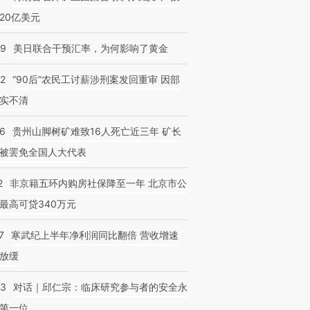
20亿美元
09
美日联合干预汇率，为何影响了黄金
32
“90后”农民工讨薪涉刑案发回重审 因部
实不清
36
贵州山脚树矿难致16人死亡近三年 矿长
被罢免全国人大代表
2
非京籍五环内购房社保降至一年 北京市公
最高可贷340万元
7
寒武纪上半年净利润同比翻倍 营收增速
放缓
53
对话｜邱仁宗：临床研究参与者的安全永
第一位