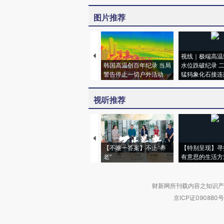
图片推荐
视线｜极端高温
韩国高温创百年纪录 当局
水位跌破纪录 
警告停止一切户外活动
猛犸象化石接连
视听推荐
【不唯一答案】不止“养
【特别呈现】寻
老”
有意思的生活方
财新网所刊载内容之知识产
京ICP证090880号