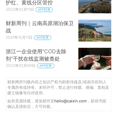
护红、黄线分区管控
2022年02月11日
APP打开
财新周刊｜云南高原湖泊保卫
战
2021年12月11日
APP打开
浙江一企业使用“COD去除
剂”干扰在线监测被查处
2022年02月09日
APP打开
财新网所刊载内容之知识产权为财新传媒及/或相关权利人
专属所有或持有。未经许可，禁止进行转载、摘编、复制及
建立镜像等任何使用。
如有意愿转载，请发邮件至
hello@caixin.com
，获得书面
确认及授权后，方可转载。