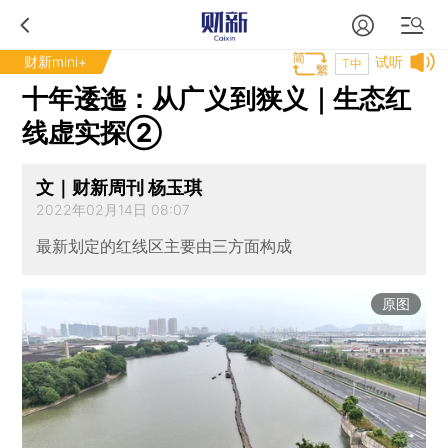
财新mini+
试听
T中
十年逶迤：从广义到狭义｜生态红
线虚实探②
文｜财新周刊 杨玉琪
2022年02月14日 08:07
最新划定的红线区主要由三方面构成
原图