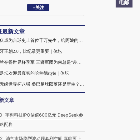
电邮
+关注
旺最新文章
吴珈庆成为台球史上首位千万先生，给阿嬷的奖杯虽迟但到｜体坛
牙王朝2.0，比纪录更重要｜体坛
英格兰夺得世界杯季军 三狮军团为何总是“差一口气”？｜体坛
足坛欢迎最真实的哈兰德style｜体坛
巴西无缘世界杯八强 桑巴足球陨落还是新生？｜体坛
新文章
0
宇树科技IPO估值600亿元 DeepSeek参
略配售
22
油气市场剧烈波动现套利空间 嘉能可上