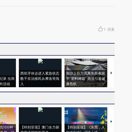
1
·
回复
西班牙休达进入紧急状态
加沙上百万流离失所者困
视线｜HYR
纪录 当局
数千非法移民从摩洛哥闯
于“塑料烤箱” 高温引发健
术：是什么
外活动
入
康危机
心“花钱找虐
【推广】走
找100种
【特别呈现】澳门全力探
【特别呈现】《东莞，人
会，让数智科