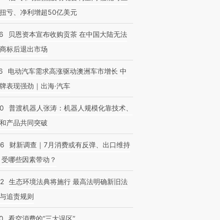
扭亏、净利增超50亿美元
6
贝恩资本宣布收购贡茶 在中国大陆无法
商标后退出市场
6
电动汽车需求高涨驱动澳洲车市增长 中
牌表现强劲｜出海·汽车
00
普渡机器人张涛：机器人规模化靠技术、
和产品共同突破
56
财新调查｜7月消费或有反弹、出口维持
 受哪些因素带动？
42
生态环境法典将施行 最高法明确新旧法
与追责规则
0
看空消费的“三大误区”