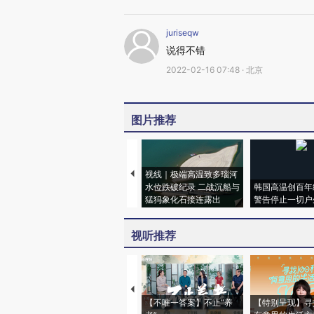
juriseqw
说得不错
2022-02-16 07:48 · 北京
图片推荐
视线｜极端高温致多瑙河
水位跌破纪录 二战沉船与
韩国高温创百年
猛犸象化石接连露出
警告停止一切户
视听推荐
【不唯一答案】不止“养
【特别呈现】寻