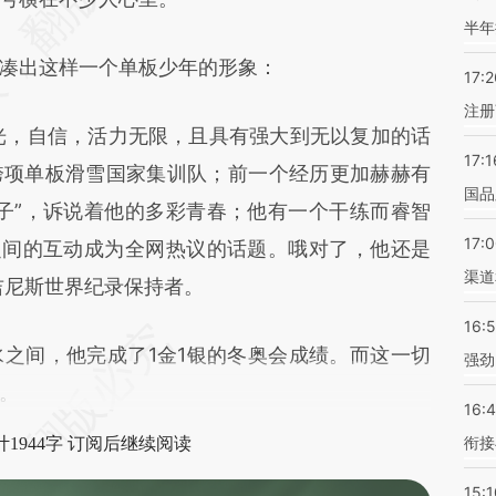
半年
出这样一个单板少年的形象：
17:2
注册
，自信，活力无限，且具有强大到无以复加的话
17:1
跨项单板滑雪国家集训队；前一个经历更加赫赫有
国品
子”，诉说着他的多彩青春；他有一个干练而睿智
17:
之间的互动成为全网热议的话题。哦对了，他还是
渠道
吉尼斯世界纪录保持者。
16:
间，他完成了1金1银的冬奥会成绩。而这一切
强劲
。
16:
衔接
1944字 订阅后继续阅读
15:1