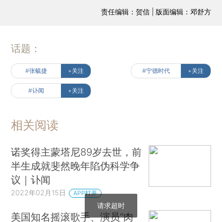
责任编辑：贺信 | 版面编辑：邓舒方
话题：
#张毓捷
+关注
#宁德时代
+关注
#讣闻
+关注
相关阅读
诺奖得主蒙塔尼89岁去世，前
半生成就斐然晚年陷伪科学争
议｜讣闻
2022年02月15日
APP打开
请求超时
美国知名摇滚歌手、演员“肉