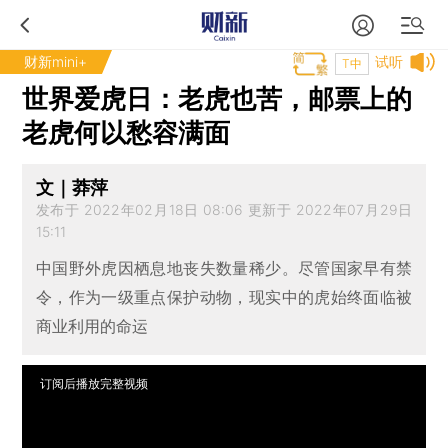
财新mini+
试听
T中
世界爱虎日：老虎也苦，邮票上的
老虎何以愁容满面
文｜莽萍
发布于 2022年02月18日 08:06 更新于 2022年07月29日
15:11
中国野外虎因栖息地丧失数量稀少。尽管国家早有禁
令，作为一级重点保护动物，现实中的虎始终面临被
商业利用的命运
订阅后播放完整视频