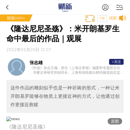
财新mini+
试听
T中
《隆达尼尼圣殇》：米开朗基罗生
命中最后的作品｜观展
2022年02月20日 12:07
+关注
张志雄
《价值》杂志主编，曾任《上海证券报》编委和专题部主任
、华夏证券研究所副所长、上海有线电视台财经频道副总监
、《财经时报》副总编等。著有“志雄走读”系列丛书，广受好
评。
这件作品的雕刻似乎也是一种祈祷的形式，一种让米
开朗基罗能够在物质上更接近神的方式，让他通过创
作更接近救赎
原图
《隆达尼尼圣殇》