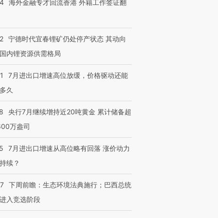
14
海外金融专才回流香港 外籍工作签证翻
技“链”接产
【特别呈现】寻找100种
CFO：不靠规模取胜，华
【特别呈
有意思的生活方式·第三对
住三大增长引擎是什么？
有意思的
2
宁德时代宜春锂矿仍处停产状态 其动向
国内锂资源供需格局
1
7月进出口增速高位放缓，价格驱动还能
多久
8
央行7月继续增持近20吨黄金 累计储备超
600万盎司
5
7月进出口增速从高位略有回落 涨价动力
持续？
07
下周前瞻：生态环境法典施行；巴西总统
进入竞选阶段