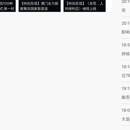
20:
找100种
【特别呈现】澳门全力探
【特别呈现】《东莞，人
会，让数智科
式·第一对
索葡语国家新渠道
间便利店》倾情上线
业
倍
20:1
影响
19:5
持续
19:1
过7
19:1
能否
19:
大选