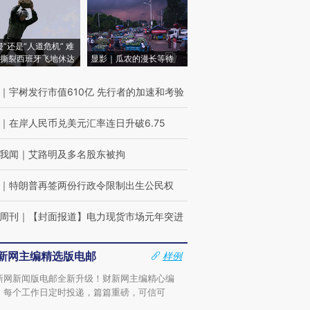
侵”还是“人道危机” 难
撕裂西班牙飞地休达
显影｜瓜农的漫长等待
｜
宇树发行市值610亿 先行者的加速和考验
｜
在岸人民币兑美元汇率连日升破6.75
我闻
｜
艾路明及多名股东被拘
｜
特朗普再签两份行政令限制出生公民权
周刊
｜
【封面报道】电力现货市场元年突进
新网主编精选版电邮
样例
新网新闻版电邮全新升级！财新网主编精心编
，每个工作日定时投递，篇篇重磅，可信可
。