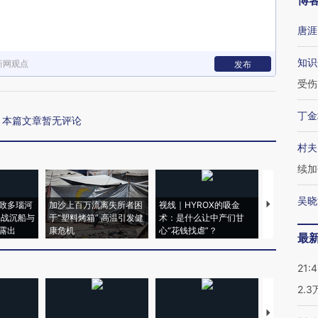
博
唐涯
知识
新网观点
发布
受伤
丁金
本篇文章暂无评论
村夫
续加
吴晓
致多瑙河
加沙上百万流离失所者困
视线｜HYROX的吸金
马航飞行员
二战沉船与
于“塑料烤箱” 高温引发健
术：是什么让中产们甘
粒摇头丸 尿
露出
康危机
心“花钱找虐”？
毒品
最
21:
2.
【推广】走