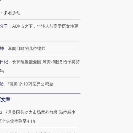
客
：
多看少动
分子
：
AI冲击之下，年轻人与高学历女性更
坤
：
耳闻目睹的几位律师
日记
：
长护险覆盖全国 筹资和服务给予将持
码
波
：
“沉睡”的10万亿元公积金
跨国走私7万
视线｜被称为“蟑螂”的印
视线｜“入侵”还是“人道危
检体内含3种
度Z世代 用街头抗争将教
机”？难民潮撕裂西班牙
秘鲁纳斯
育部长拱下台
飞地休达
13人遇难
新文章
43
7月美国劳动力市场意外放缓 岗位减少
3万个失业率降至4.1%
进第四届链博
【商旅对话】华住集团