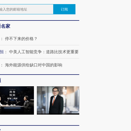
订阅
新名家
：
停不下来的价格？
恒
：
中美人工智能竞争：道路比技术更重要
：
海外能源供给缺口对中国的影响
频