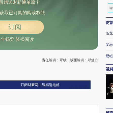
后赠送财新通单篇卡
获取已订阅的阅读权限
财
订阅
伍戈
全年畅览 轻松阅读
罗志
易峘
责任编辑：覃敏 | 版面编辑：邓舒方
视
订阅财新网主编精选电邮