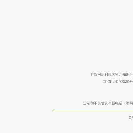
财新网所刊载内容之知识产
京ICP证090880号
违法和不良信息举报电话（涉网络暴力有
关