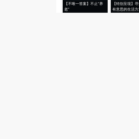
【不唯一答案】不止“养
【特别呈现】寻
老”
有意思的生活方