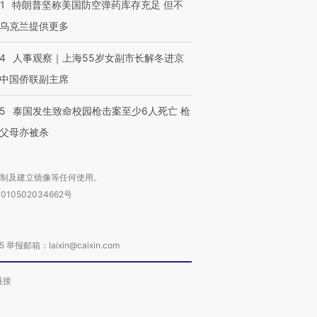
1
特朗普坚称美国防空弹药库存充足 但不
乌克兰提供更多
24
人事观察｜上海55岁女副市长解冬进京
中国侨联副主席
45
泰国发生致命校园枪击案至少6人死亡 枪
父母亦被杀
复制及建立镜像等任何使用。
010502034662号
箱：laixin@caixin.com
链接