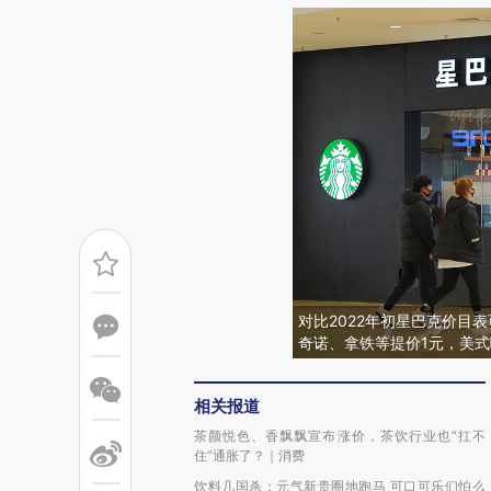
对比2022年初星巴克价目
奇诺、拿铁等提价1元，美式
相关报道
茶颜悦色、香飘飘宣布涨价，茶饮行业也“扛不
住”通胀了？｜消费
饮料几国杀：元气新贵圈地跑马 可口可乐们怕么