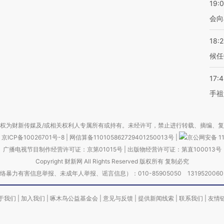
19:0
会向
18:
候任
17:
手祖
权为财新传媒及/或相关权利人专属所有或持有。未经许可，禁止进行转载、摘编、
京ICP备10026701号-8
|
网信算备110105862729401250013号
|
京公网安备 11
广播电视节目制作经营许可证：京第01015号
|
出版物经营许可证：第直100013号
Copyright 财新网 All Rights Reserved 版权所有 复制必究
害信息举报、未成年人举报、谣言信息）：010-85905050 13195200605 举报邮
于我们
|
加入我们
|
啄木鸟公益基金会
|
意见与反馈
|
提供新闻线索
|
联系我们
|
友情