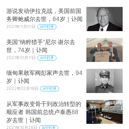
游说发动伊拉克战，美国前国
务卿鲍威尔去世，84岁｜讣闻
2021年11月01日
APP打开
美国“纳粹猎手”尼尔·谢尔去
世，74岁｜讣闻
2021年10月11日
APP打开
缅甸果敢军阀彭家声去世，94
岁｜讣闻
2022年02月18日
APP打开
从军事政变骨干到政治转型的
顺应者 韩国前总统卢泰愚88
岁去世｜讣闻
2021年10月28日
APP打开