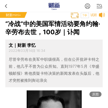
财新mini+
试听
T中
“冷战”中的美国军情活动要角约翰·
辛劳布去世，100岁｜讣闻
文｜财新 李忆
2022年03月14日 16:34
尽管辛劳布在美军中职级很高，但在公开批评卡特之
前，他几乎不曾为公众所知。直到1977年5月《华盛
顿邮报》将他质疑卡特决策的新闻发表在头版后，他
才突然被推到舆论浪尖
原图