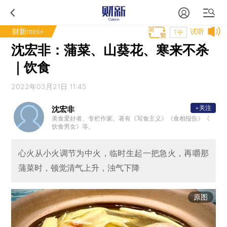
财新mini+
试听
T中
沈宏非：蒲菜、山葵花、寒来不杀
｜饮食
2022年03月21日 11:45
+关注
沈宏非
美食爱好者、专栏作家。著有《写食主义》《食相报告》《
饮食男女》等。
心火从小火调节为中火，临时生起一把急火，再嚼那
蒲菜时，顿觉清气上升，浊气下降
原图