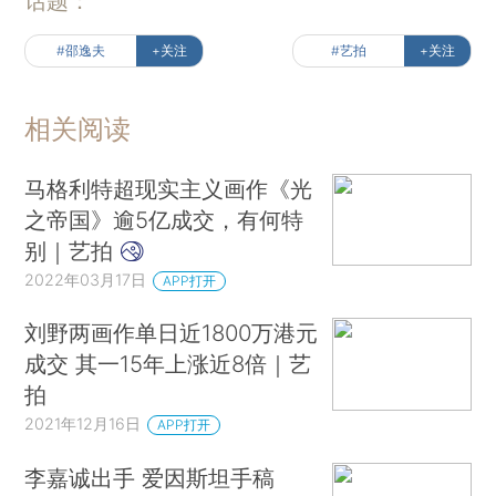
话题：
#邵逸夫
+关注
#艺拍
+关注
相关阅读
马格利特超现实主义画作《光
之帝国》逾5亿成交，有何特
别｜艺拍
2022年03月17日
APP打开
刘野两画作单日近1800万港元
成交 其一15年上涨近8倍｜艺
拍
2021年12月16日
APP打开
李嘉诚出手 爱因斯坦手稿