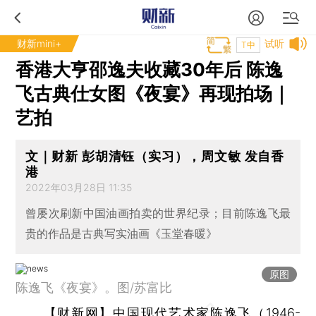
财新mini+
试听
T中
香港大亨邵逸夫收藏30年后 陈逸
飞古典仕女图《夜宴》再现拍场｜
艺拍
文｜财新 彭胡清钰（实习），周文敏 发自香
港
2022年03月28日 11:35
曾屡次刷新中国油画拍卖的世界纪录；目前陈逸飞最
贵的作品是古典写实油画《玉堂春暖》
原图
陈逸飞《夜宴》。图/苏富比
【财新网】
中国现代艺术家陈逸飞（1946-