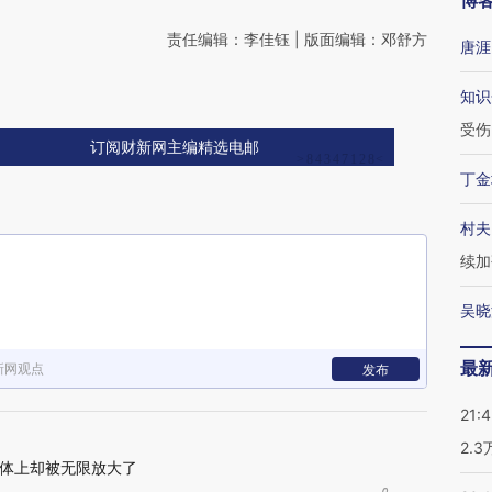
博
责任编辑：李佳钰 | 版面编辑：邓舒方
唐涯
知识
受伤
订阅财新网主编精选电邮
丁金
村夫
续加
吴晓
最
新网观点
发布
21:
2.
体上却被无限放大了