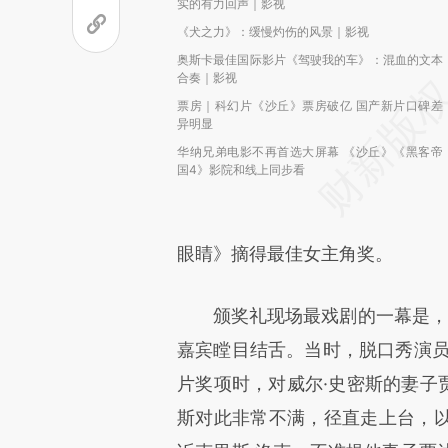
实的有力回声｜影视
《犬之力》：缓慢灼伤的风景｜影视
奥斯卡最佳国际影片《驾驶我的车》：混血的文本
合奏｜影视
票房｜科幻片《沙丘》票房破亿 国产新片口碑差
异明显
华纳兄弟电影不再首选大屏幕 《沙丘》《黑客帝
国4》影院和线上同步看
眼睛》摘得最佳女主角奖。
颁奖礼现场最戏剧的一幕是，威
嘉宾瞠目结舌。当时，脱口秀演员
片奖项时，对威尔·史密斯的妻子贾
斯对此非常不满，径直走上台，