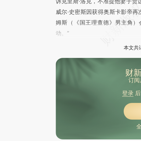
诉克里斯·洛克，不准提他妻子贾
威尔·史密斯因获得奥斯卡影帝再
姆斯（《国王理查德》男主角）
动。”
本文共计
财新
订阅
登录
后