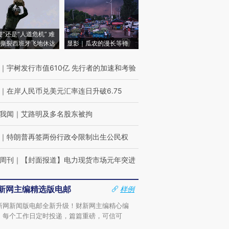
侵”还是“人道危机” 难
撕裂西班牙飞地休达
显影｜瓜农的漫长等待
｜
宇树发行市值610亿 先行者的加速和考验
｜
在岸人民币兑美元汇率连日升破6.75
我闻
｜
艾路明及多名股东被拘
｜
特朗普再签两份行政令限制出生公民权
周刊
｜
【封面报道】电力现货市场元年突进
新网主编精选版电邮
样例
新网新闻版电邮全新升级！财新网主编精心编
，每个工作日定时投递，篇篇重磅，可信可
。