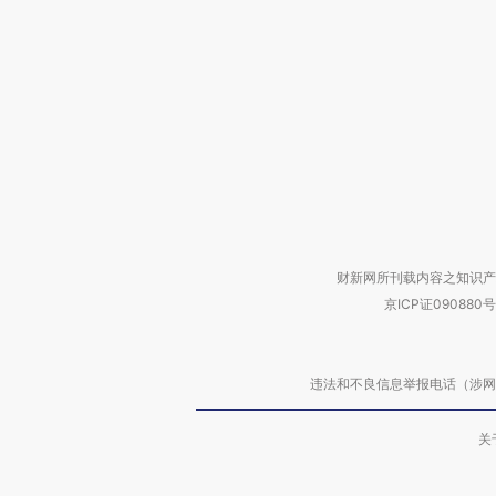
财新网所刊载内容之知识产
京ICP证090880号
违法和不良信息举报电话（涉网络暴力有
关