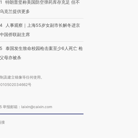
1
特朗普坚称美国防空弹药库存充足 但不
乌克兰提供更多
24
人事观察｜上海55岁女副市长解冬进京
中国侨联副主席
45
泰国发生致命校园枪击案至少6人死亡 枪
父母亦被杀
复制及建立镜像等任何使用。
010502034662号
箱：laixin@caixin.com
链接