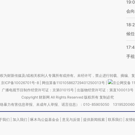
19:0
会向
18:
候任
17:
手祖
权为财新传媒及/或相关权利人专属所有或持有。未经许可，禁止进行转载、摘编、
京ICP备10026701号-8
|
网信算备110105862729401250013号
|
京公网安备 11
广播电视节目制作经营许可证：京第01015号
|
出版物经营许可证：第直100013号
Copyright 财新网 All Rights Reserved 版权所有 复制必究
害信息举报、未成年人举报、谣言信息）：010-85905050 13195200605 举报邮
于我们
|
加入我们
|
啄木鸟公益基金会
|
意见与反馈
|
提供新闻线索
|
联系我们
|
友情