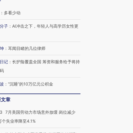
客
：
多看少动
分子
：
AI冲击之下，年轻人与高学历女性更
坤
：
耳闻目睹的几位律师
日记
：
长护险覆盖全国 筹资和服务给予将持
码
波
：
“沉睡”的10万亿元公积金
新文章
43
7月美国劳动力市场意外放缓 岗位减少
3万个失业率降至4.1%