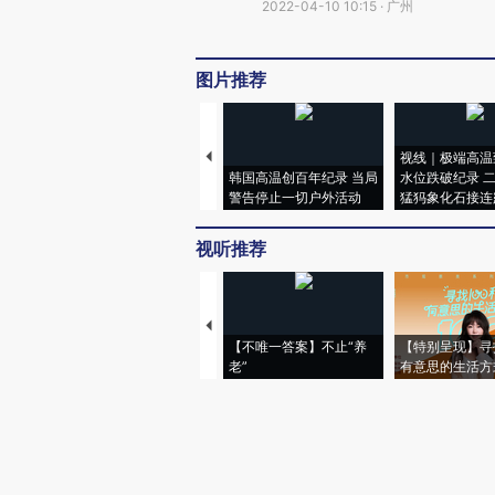
2022-04-10 10:15 · 广州
图片推荐
视线｜极端高温
韩国高温创百年纪录 当局
水位跌破纪录 
警告停止一切户外活动
猛犸象化石接连
视听推荐
【不唯一答案】不止“养
【特别呈现】寻
老”
有意思的生活方