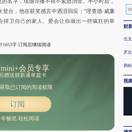
达的名字，现场导播不得不紧急消音。半小时后，
次登台，他在获奖感言中洒泪回应：“理查德·威廉
会捍卫自己的家人。爱会让你做出一些疯狂的举
财
伍戈
1653字 订阅后继续阅读
罗志
易峘
mini+会员专享
后赠送财新通单篇卡
视
获取已订阅的阅读权限
订阅
全年畅览 轻松阅读