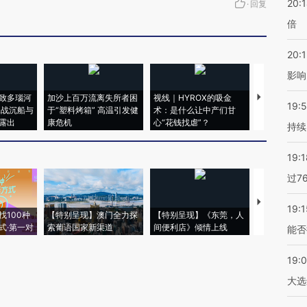
20:
·
回复
倍
20:1
影响
致多瑙河
加沙上百万流离失所者困
视线｜HYROX的吸金
马航飞行员
19:5
二战沉船与
于“塑料烤箱” 高温引发健
术：是什么让中产们甘
粒摇头丸 尿
露出
康危机
心“花钱找虐”？
毒品
持续
19:1
过7
【推广】走
19:1
找100种
【特别呈现】澳门全力探
【特别呈现】《东莞，人
会，让数智科
式·第一对
索葡语国家新渠道
间便利店》倾情上线
业
能否
19:
大选