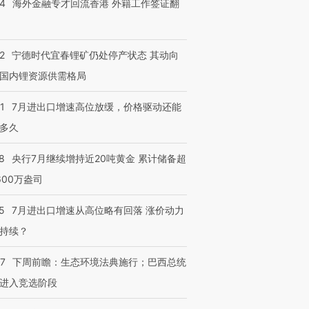
14
海外金融专才回流香港 外籍工作签证翻
2
宁德时代宜春锂矿仍处停产状态 其动向
国内锂资源供需格局
跨国走私7万
视线｜被称为“蟑螂”的印
视线｜“入侵”还是“人道危
1
7月进出口增速高位放缓，价格驱动还能
检体内含3种
度Z世代 用街头抗争将教
机”？难民潮撕裂西班牙
秘鲁纳斯
育部长拱下台
飞地休达
13人遇难
多久
8
央行7月继续增持近20吨黄金 累计储备超
600万盎司
进第四届链博
【商旅对话】华住集团
5
7月进出口增速从高位略有回落 涨价动力
技“链”接产
【特别呈现】寻找100种
CFO：不靠规模取胜，华
【特别呈
有意思的生活方式·第三对
住三大增长引擎是什么？
有意思的
持续？
07
下周前瞻：生态环境法典施行；巴西总统
进入竞选阶段