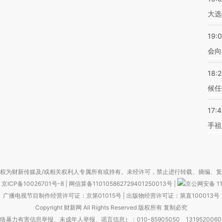
大选
19:0
会向
18:
候任
17:
手祖
权为财新传媒及/或相关权利人专属所有或持有。未经许可，禁止进行转载、摘编、
京ICP备10026701号-8
|
网信算备110105862729401250013号
|
京公网安备 11
广播电视节目制作经营许可证：京第01015号
|
出版物经营许可证：第直100013号
Copyright 财新网 All Rights Reserved 版权所有 复制必究
害信息举报、未成年人举报、谣言信息）：010-85905050 13195200605 举报邮