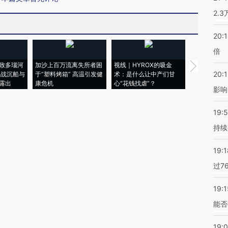
2.
20:
倍
致多瑙河
加沙上百万流离失所者困
视线｜HYROX的吸金
马航飞行员
20:1
二战沉船与
于“塑料烤箱” 高温引发健
术：是什么让中产们甘
粒摇头丸 尿
露出
康危机
心“花钱找虐”？
毒品
影响
19:5
持续
19:1
过7
19:1
能否
19: