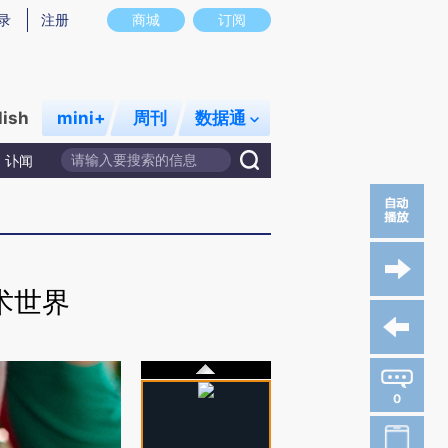
录
注册
商城
订阅
lish
mini+
周刊
数据通
讣闻
术世界
0