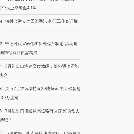
3万个失业率降至4.1%
14
海外金融专才回流香港 外籍工作签证翻
跨国走私7万
视线｜被称为“蟑螂”的印
视线｜“入侵”还是“人道危
2
宁德时代宜春锂矿仍处停产状态 其动向
检体内含3种
度Z世代 用街头抗争将教
机”？难民潮撕裂西班牙
秘鲁纳斯
育部长拱下台
飞地休达
13人遇难
国内锂资源供需格局
1
7月进出口增速高位放缓，价格驱动还能
多久
8
央行7月继续增持近20吨黄金 累计储备超
600万盎司
5
7月进出口增速从高位略有回落 涨价动力
持续？
07
下周前瞻：生态环境法典施行；巴西总统