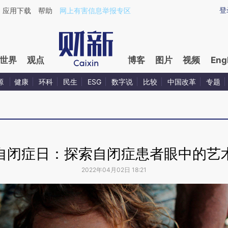
登
应用下载
帮助
网上有害信息举报专区
世界
观点
博客
图片
视频
Eng
源
健康
环科
民生
ESG
数字说
比较
中国改革
专题
自闭症日：探索自闭症患者眼中的艺
2022年04月02日 18:21