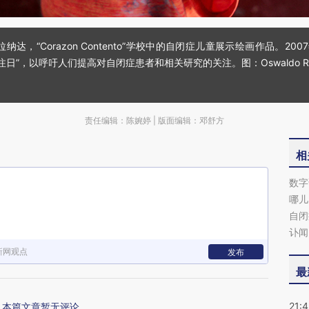
纳达，“Corazon Contento”学校中的自闭症儿童展示绘画作品。20
日”，以呼吁人们提高对自闭症患者和相关研究的关注。图：Oswaldo Ri
责任编辑：陈婉婷 | 版面编辑：邓舒方
相
数字
哪儿
自闭
讣闻
新网观点
发布
最
21:
本篇文章暂无评论