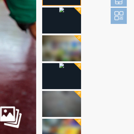
登
成为财新m
图片