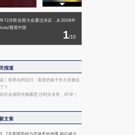
07年12月联合国大会通过决议，从2008年
vas/视觉中国
1
/10
关报道
说｜世界自闭症日：星星的孩子长大后都去
了？
症社会倡导先锋露思·沙利文去世，97岁｜
新文章
43
7月美国劳动力市场意外放缓 岗位减少