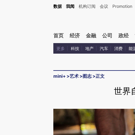
数据
我闻
机构订阅
会议
Promotion
首页
经济
金融
公司
政经
更多
科技
地产
汽车
消费
能
mini+
>
艺术
>
图志
>
正文
世界