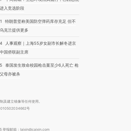
进入竞选阶段
1
特朗普坚称美国防空弹药库存充足 但不
乌克兰提供更多
24
人事观察｜上海55岁女副市长解冬进京
中国侨联副主席
45
泰国发生致命校园枪击案至少6人死亡 枪
父母亦被杀
复制及建立镜像等任何使用。
010502034662号
箱：laixin@caixin.com