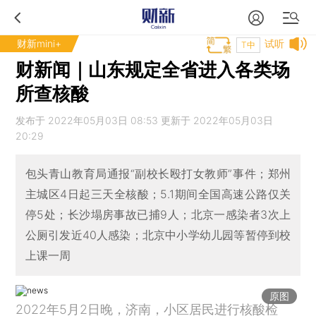
财新mini+
试听
T中
财新闻｜山东规定全省进入各类场
所查核酸
发布于 2022年05月03日 08:53 更新于 2022年05月03日
20:29
包头青山教育局通报“副校长殴打女教师”事件；郑州
主城区4日起三天全核酸；5.1期间全国高速公路仅关
停5处；长沙塌房事故已捕9人；北京一感染者3次上
公厕引发近40人感染；北京中小学幼儿园等暂停到校
上课一周
原图
2022年5月2日晚，济南，小区居民进行核酸检