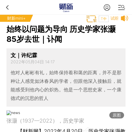
财新mini+
试听
T中
始终以问题为导向 历史学家张灏
85岁去世｜讣闻
文｜许纪霖
2022年05月04日 14:17
他对人彬彬有礼，始终保持着和蔼的距离，并不是那
种让人感觉如沐春风的学者，但跟他深入接触后，就
能感受到他内心的炽热。他是一个思想史家，一个康
德式的沉思的哲人
原图
张灏（1937—2022），历史学家
【财新网】
2022年4月20日，历史学家张灏教