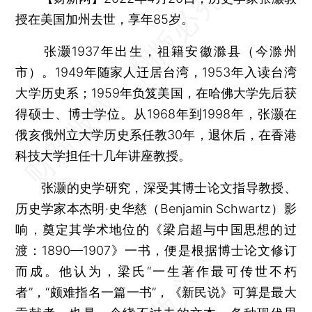
授在美国加州去世，享年85岁。
张灏1937年出生，祖籍安徽滁县（今滁州
市）。1949年随家人迁居台湾，1953年入读台湾
大学历史系；1959年负笈美国，在哈佛大学先后获
得硕士、博士学位。从1968年到1998年，张灏在
俄亥俄州立大学历史系任教30年，退休后，在香港
科技大学担任十几年讲座教授。
张灏的史学研究，深受其博士论文指导教授、
历史学家本杰明·史华慈（Benjamin Schwartz）影
响，奠定其学术地位的《梁启超与中国思想的过
渡：1890—1907》一书，便是根据博士论文修订
而成。他认为，梁氏“一生著作最可传世不朽
者”，“颇难指名一篇一书”，《新民说》可算是最大