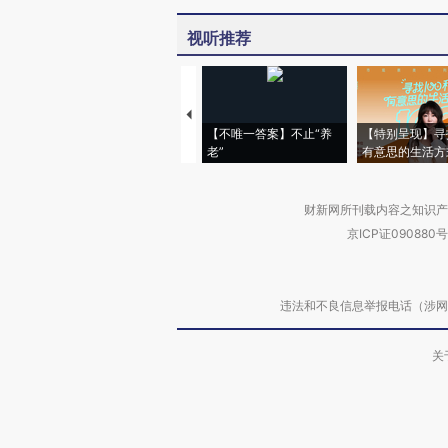
视听推荐
【不唯一答案】不止“养
【特别呈现】寻
老”
有意思的生活方
财新网所刊载内容之知识产
京ICP证090880号
违法和不良信息举报电话（涉网络暴力有
关