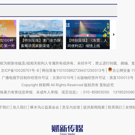
【推广】走
找100种
【特别呈现】澳门全力探
【特别呈现】《东莞，人
会，让数智科
式·第一对
索葡语国家新渠道
间便利店》倾情上线
业
权为财新传媒及/或相关权利人专属所有或持有。未经许可，禁止进行转载、摘编、
京ICP备10026701号-8
|
网信算备110105862729401250013号
|
京公网安备 11
广播电视节目制作经营许可证：京第01015号
|
出版物经营许可证：第直100013号
Copyright 财新网 All Rights Reserved 版权所有 复制必究
害信息举报、未成年人举报、谣言信息）：010-85905050 13195200605 举报邮
于我们
|
加入我们
|
啄木鸟公益基金会
|
意见与反馈
|
提供新闻线索
|
联系我们
|
友情