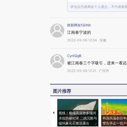
评论仅代表网友个人观点，不代表财
财新网友FjElNh
江南春宁波的
2022-05-06 12:24 · 安徽
CyrilQgB
被江南春三个字吸引，进来一看还
2022-05-06 12:21 · 广州市
图片推荐
视线｜极端高温致多瑙河
水位跌破纪录 二战沉船与
韩国高温创百年
猛犸象化石接连露出
警告停止一切户