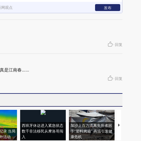
新网观点
发布
·
回复
真是江南春……
·
回复
西班牙休达进入紧急状态
加沙上百万流离失所者困
视线｜HYR
纪录 当局
数千非法移民从摩洛哥闯
于“塑料烤箱” 高温引发健
术：是什么
外活动
入
康危机
心“花钱找虐