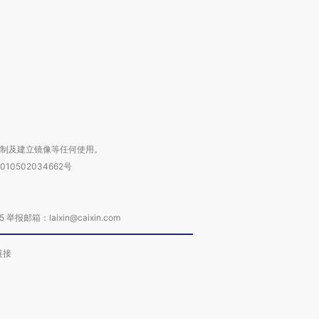
进第四届链博
【商旅对话】华住集团
技“链”接产
【特别呈现】寻找100种
CFO：不靠规模取胜，华
【特别呈
有意思的生活方式·第三对
住三大增长引擎是什么？
有意思的
复制及建立镜像等任何使用。
010502034662号
箱：laixin@caixin.com
链接