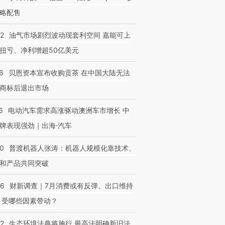
略配售
22
油气市场剧烈波动现套利空间 嘉能可上
扭亏、净利增超50亿美元
6
贝恩资本宣布收购贡茶 在中国大陆无法
商标后退出市场
6
电动汽车需求高涨驱动澳洲车市增长 中
牌表现强劲｜出海·汽车
00
普渡机器人张涛：机器人规模化靠技术、
和产品共同突破
56
财新调查｜7月消费或有反弹、出口维持
 受哪些因素带动？
42
生态环境法典将施行 最高法明确新旧法