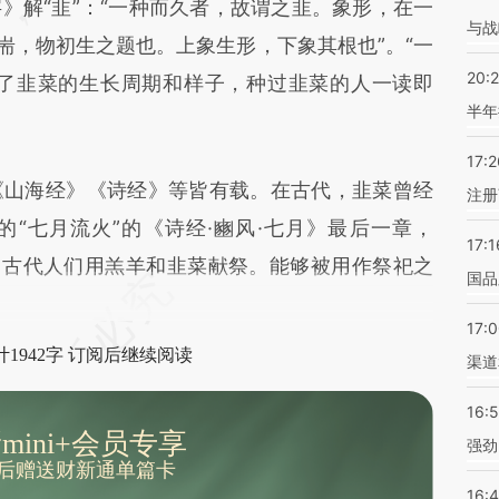
解“韭”：“一种而久者，故谓之韭。象形，在一
与战
耑，物初生之题也。上象生形，下象其根也”。“一
20:
绘了韭菜的生长周期和样子，种过韭菜的人一读即
半年
17:2
山海经》《诗经》等皆有载。在古代，韭菜曾经
注册
“七月流火”的《诗经·豳风·七月》最后一章，
17:1
，古代人们用羔羊和韭菜献祭。能够被用作祭祀之
国品
17:
1942字 订阅后继续阅读
渠道
16:
mini+会员专享
强劲
后赠送财新通单篇卡
16: