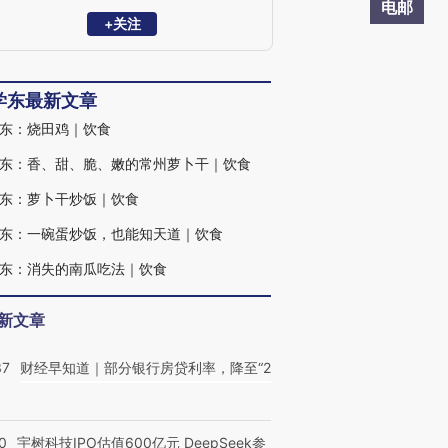
·故乡风物长》《老朱煮酒》《愿孩子过好
电邮
你的世界》等书。
+关注
学东最新文章
东：烧田鸡｜饮食
东：香、甜、脆、嫩的常州萝卜干｜饮食
东：萝卜干炒饭｜饮食
东：一碗蛋炒饭，也能知天道｜饮食
东：消失的南瓜吃法｜饮食
新文章
37
财经早知道｜部分银行房贷利率，降至“2
0
宇树科技IPO估值600亿元 DeepSeek参