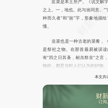
韭菜是本土所产。《说文解字》
之上。一，地也。此与耑同意。”“
种而久者”和“耑”字，形象地描
懂。
韭菜也是一种古老的菜肴，《
是祭祀之物。在那首最易被误读的
有“四之日其蚤，献羔祭韭”之言
物的，都是当时人们认为的好物。
本文共计
财新
订阅