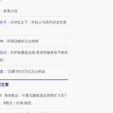
客
：
多看少动
分子
：
AI冲击之下，年轻人与高学历女性更
坤
：
耳闻目睹的几位律师
日记
：
长护险覆盖全国 筹资和服务给予将持
码
波
：
“沉睡”的10万亿元公积金
新文章
8
海杰航运：今夏北极航道运营将扩大至7
、8航次｜出海·物流