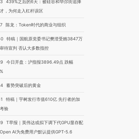
53
439%之后的6天：被硅谷和华尔街追捧
才，为何走入杠杆误区
07
陈龙：Token时代的商业与组织
50
特稿｜国航原党委书记樊澄受贿3847万
审待宣判 否认大多数指控
29
今日开盘：沪指报3896.49点 跌幅
0%
OX的吸金
马航飞行员跨国走私7万
视线｜被称为“蟑螂”的印
让中产们甘
粒摇头丸 尿检体内含3种
度Z世代 用街头抗争将教
秘鲁纳斯
24
蓄势突破后的黄金
”？
毒品
育部长拱下台
13人遇难
51
特稿｜宇树发行市值610亿 先行者的加
考验
29
T早报｜英伟达或拟下调下代GPU显存配
进第四届链博
【商旅对话】华住集团
技“链”接产
【特别呈现】寻找100种
CFO：不靠规模取胜，华
【特别呈
Open AI为免费用户默认提供GPT-5.6
有意思的生活方式·第三对
住三大增长引擎是什么？
有意思的