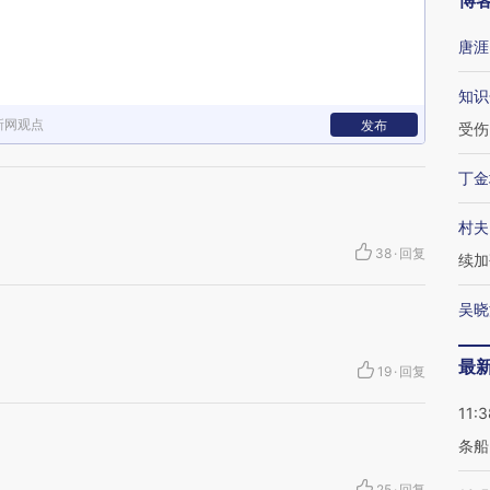
博
唐涯
知识
新网观点
发布
受伤
丁金
村夫
38
·
回复
续加
吴晓
最
19
·
回复
11:3
条船
25
·
回复