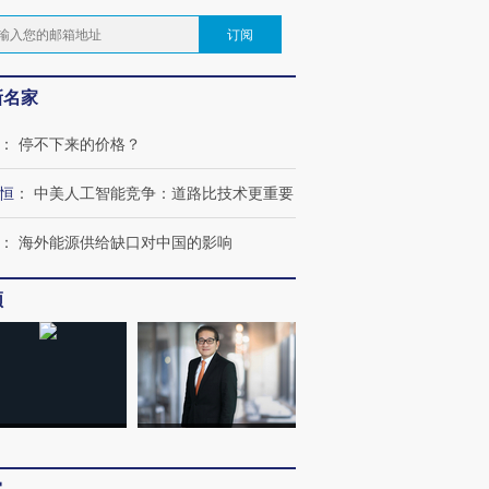
订阅
新名家
：
停不下来的价格？
恒
：
中美人工智能竞争：道路比技术更重要
：
海外能源供给缺口对中国的影响
频