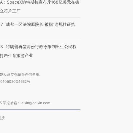
NA；SpaceX协特斯拉宣布斥168亿美元在德
立芯片工厂
07
成都一区法院原院长 被指“违规挂证执
43
特朗普再签两份行政令限制出生公民权
打击生育旅游产业
复制及建立镜像等任何使用。
010502034662号
箱：laixin@caixin.com
链接