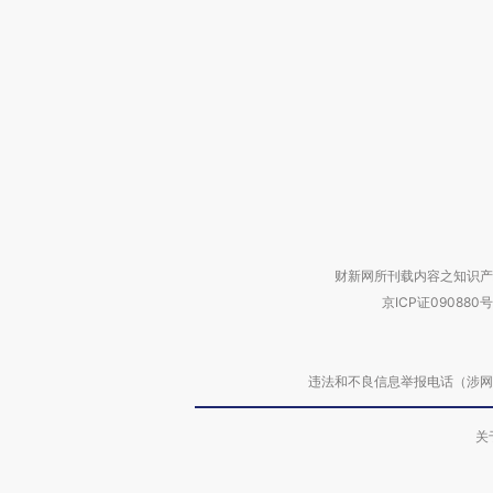
财新网所刊载内容之知识产
京ICP证090880号
违法和不良信息举报电话（涉网络暴力有
关