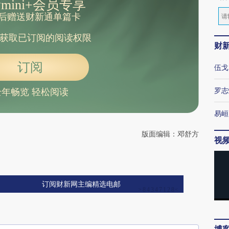
mini+会员专享
后赠送财新通单篇卡
获取已订阅的阅读权限
财
订阅
伍戈
罗志
全年畅览 轻松阅读
易峘
版面编辑：邓舒方
视
订阅财新网主编精选电邮