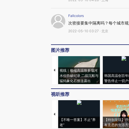
Fallcolors
次密接要集中隔离吗？每个城市规
2022-05-10 03:27 · 北京
图片推荐
视线｜极端高温致多瑙河
水位跌破纪录 二战沉船与
韩国高温创百年
猛犸象化石接连露出
警告停止一切户
视听推荐
【不唯一答案】不止“养
【特别呈现】寻
老”
有意思的生活方