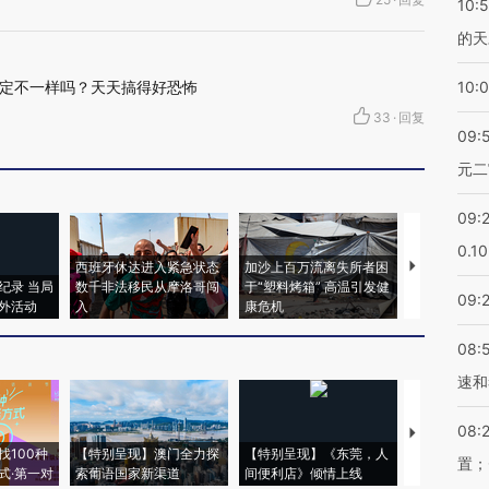
10:
的天
定不一样吗？天天搞得好恐怖
10:
33
·
回复
09:
元二
09:
0.1
西班牙休达进入紧急状态
加沙上百万流离失所者困
视线｜HYR
纪录 当局
数千非法移民从摩洛哥闯
于“塑料烤箱” 高温引发健
术：是什么
09:
外活动
入
康危机
心“花钱找虐
08:
速和
08:
【推广】走
找100种
【特别呈现】澳门全力探
【特别呈现】《东莞，人
会，让数智科
置；
式·第一对
索葡语国家新渠道
间便利店》倾情上线
业