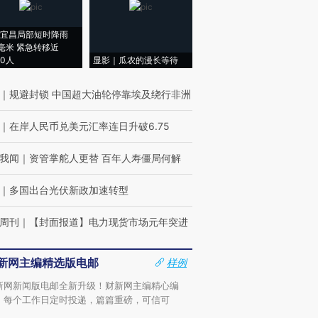
宜昌局部短时降雨
8毫米 紧急转移近
00人
显影｜瓜农的漫长等待
｜
规避封锁 中国超大油轮停靠埃及绕行非洲
｜
在岸人民币兑美元汇率连日升破6.75
我闻
｜
资管掌舵人更替 百年人寿僵局何解
｜
多国出台光伏新政加速转型
周刊
｜
【封面报道】电力现货市场元年突进
新网主编精选版电邮
样例
新网新闻版电邮全新升级！财新网主编精心编
，每个工作日定时投递，篇篇重磅，可信可
。