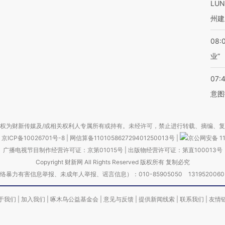
LU
州建
08:
业”
07:
意图
权为财新传媒及/或相关权利人专属所有或持有。未经许可，禁止进行转载、摘编、
京ICP备10026701号-8
|
网信算备110105862729401250013号
|
京公网安备 11
广播电视节目制作经营许可证：京第01015号
|
出版物经营许可证：第直100013号
Copyright 财新网 All Rights Reserved 版权所有 复制必究
害信息举报、未成年人举报、谣言信息）：010-85905050 13195200605 举报邮
于我们
|
加入我们
|
啄木鸟公益基金会
|
意见与反馈
|
提供新闻线索
|
联系我们
|
友情