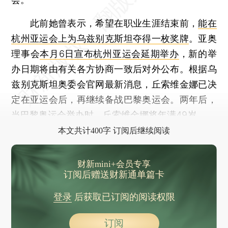
此前她曾表示，希望在职业生涯结束前，
能在
杭州亚运会上为乌兹别克斯坦夺得一枚奖牌
。亚奥
理事会
本月6日宣布杭州亚运会延期举办
，新的举
办日期将由有关各方协商一致后对外公布。根据乌
兹别克斯坦奥委会官网最新消息，丘索维金娜已决
定在亚运会后，再继续备战巴黎奥运会。两年后，
当巴黎奥运会举办时，丘索维金娜将年满49岁。
本文共计400字 订阅后继续阅读
财新mini+会员专享
订阅后赠送财新通单篇卡
登录
后获取已订阅的阅读权限
订阅