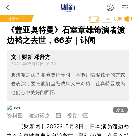
财新mini+
试听
T中
《盖亚奥特曼》石室章雄饰演者渡
边裕之去世，66岁｜讣闻
文｜财新 邓舒方
2022年05月17日 15:22
渡边裕之认为参演奥特曼时，不能用哄骗孩子的方式
去表演，要把他们当做成年人来对待，让奥特曼成为
他们心中美好的回忆
原图
资料图：渡边裕之。图：视觉中国
【财新网】
2022年5月3日，日本演员渡边裕
之在自家健身房内自缢身亡，享年66岁。在日本特