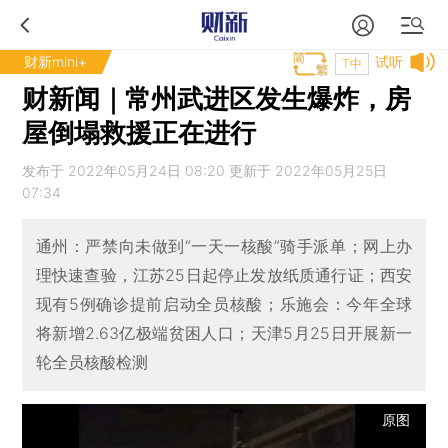
财新mini+
试听
T中
财新闻｜常州武进区发生爆炸，房
屋倒塌救援正在进行
发布于 2022年05月24日 08:20 更新于 2022年05月25日
07:34
通州：严禁向未做到“一天一核酸”骑手派单；网上办
理快速查验，江苏25日起停止发放纸质通行证；西安
现有5例确诊提前启动全员核酸；乐施会：今年全球
将新增2.63亿极端贫困人口；天津5月25日开展新一
轮全员核酸检测
原图