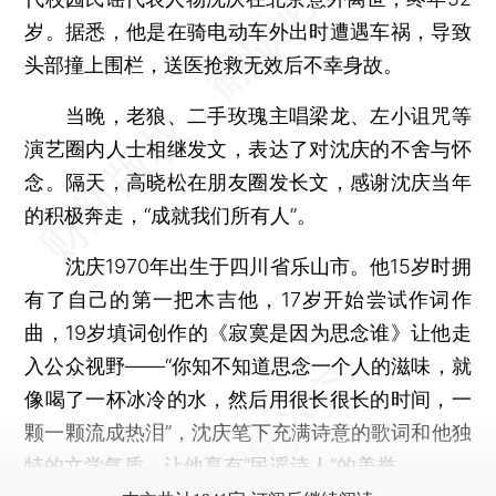
岁。据悉，他是在骑电动车外出时遭遇车祸，导致
头部撞上围栏，送医抢救无效后不幸身故。
当晚，老狼、二手玫瑰主唱梁龙、左小诅咒等
演艺圈内人士相继发文，表达了对沈庆的不舍与怀
念。隔天，高晓松在朋友圈发长文，感谢沈庆当年
的积极奔走，“成就我们所有人”。
沈庆1970年出生于四川省乐山市。他15岁时拥
有了自己的第一把木吉他，17岁开始尝试作词作
曲，19岁填词创作的《寂寞是因为思念谁》让他走
入公众视野——“你知不知道思念一个人的滋味，就
像喝了一杯冰冷的水，然后用很长很长的时间，一
颗一颗流成热泪”，沈庆笔下充满诗意的歌词和他独
特的文学气质，让他享有“民谣诗人”的美誉。