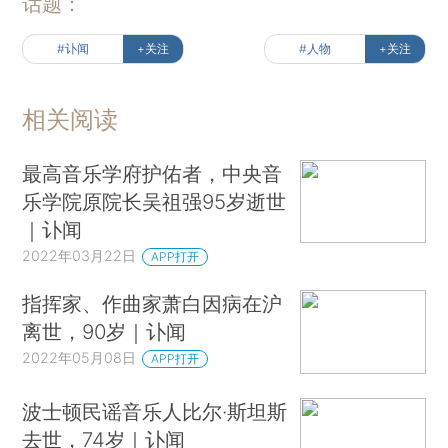
话题：
#讣闻
+关注
#人物
+关注
相关阅读
最高音乐学府护佑者，中央音
乐学院原院长吴祖强95岁逝世
｜讣闻
2022年03月22日
APP打开
指挥家、作曲家萧白因病在沪
离世，90岁｜讣闻
2022年05月08日
APP打开
波士顿民谣音乐人比尔·斯坦斯
去世，74岁｜讣闻