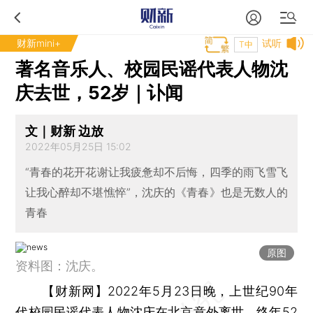
财新mini+
试听
T中
著名音乐人、校园民谣代表人物沈
庆去世，52岁｜讣闻
文｜财新 边放
2022年05月25日 15:02
“青春的花开花谢让我疲惫却不后悔，四季的雨飞雪飞
让我心醉却不堪憔悴”，沈庆的《青春》也是无数人的
青春
原图
资料图：沈庆。
【财新网】
2022年5月23日晚，上世纪90年
代校园民谣代表人物沈庆在北京意外离世，终年52