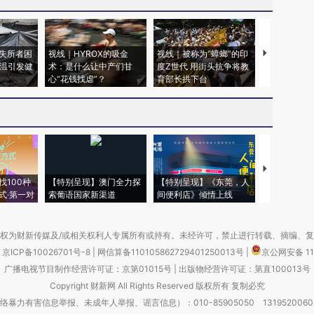
失所者困
视线｜HYROX的吸金
视线｜被称为“蟑螂”的印
视线｜“入侵
高温引发健
术：是什么让中产们甘
度Z世代 用街头抗争将教
机”？难民潮
心“花钱找虐”？
育部长拱下台
飞地休达
【推广】走
找100种
【特别呈现】澳门全力探
【特别呈现】《东莞，人
会，让数智科
式·第一对
索葡语国家新渠道
间便利店》倾情上线
业
权为财新传媒及/或相关权利人专属所有或持有。未经许可，禁止进行转载、摘编、
京ICP备10026701号-8
|
网信算备110105862729401250013号
|
京公网安备 11
广播电视节目制作经营许可证：京第01015号
|
出版物经营许可证：第直100013号
Copyright 财新网 All Rights Reserved 版权所有 复制必究
害信息举报、未成年人举报、谣言信息）：010-85905050 13195200605 举报邮