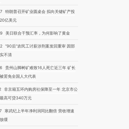
57
特朗普召开矿业圆桌会 拟向关键矿产投
20亿美元
09
美日联合干预汇率，为何影响了黄金
32
“90后”农民工讨薪涉刑案发回重审 因部
实不清
36
贵州山脚树矿难致16人死亡近三年 矿长
被罢免全国人大代表
2
非京籍五环内购房社保降至一年 北京市公
最高可贷340万元
7
寒武纪上半年净利润同比翻倍 营收增速
放缓