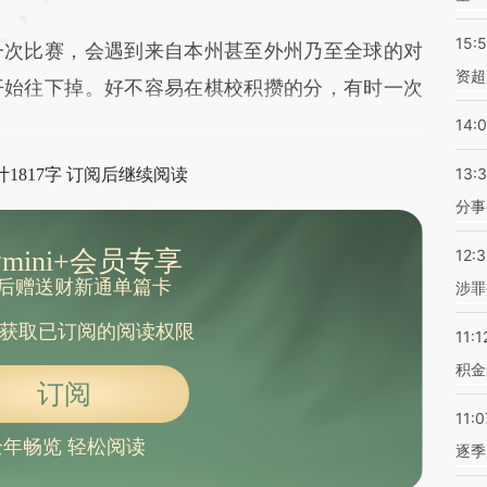
15:
次比赛，会遇到来自本州甚至外州乃至全球的对
资超
开始往下掉。好不容易在棋校积攒的分，有时一次
14:
13:
1817字 订阅后继续阅读
分事
mini+会员专享
12:
后赠送财新通单篇卡
涉罪
获取已订阅的阅读权限
11:1
积金
订阅
11:0
全年畅览 轻松阅读
逐季