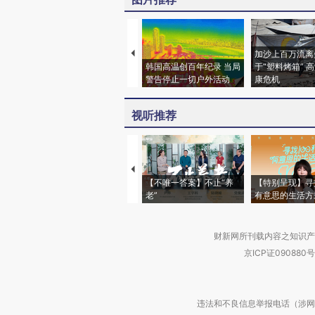
加沙上百万流离
韩国高温创百年纪录 当局
于“塑料烤箱” 
警告停止一切户外活动
康危机
视听推荐
【不唯一答案】不止“养
【特别呈现】寻
老”
有意思的生活方
财新网所刊载内容之知识产
京ICP证090880号
违法和不良信息举报电话（涉网络暴力有