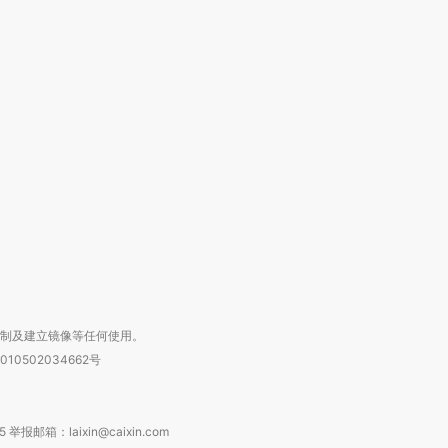
”还是“人道危
湖北宜昌局部短时降雨
哈尔滨遭遇短时极端强降
撕裂西班牙
128毫米 紧急转移近
雨 3小时累计雨量超80毫
秘鲁纳斯
4000人
米
13人遇难
进第四届链博
【商旅对话】华住集团
技“链”接产
【特别呈现】寻找100种
CFO：不靠规模取胜，华
【特别呈
有意思的生活方式·第三对
住三大增长引擎是什么？
有意思的
复制及建立镜像等任何使用。
010502034662号
箱：laixin@caixin.com