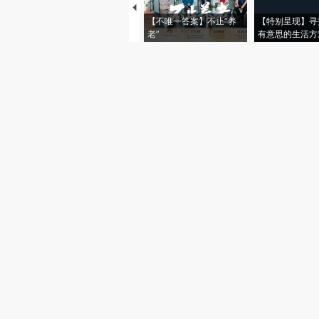
【不唯一答案】不止“养
【特别呈现】寻
老”
有意思的生活方