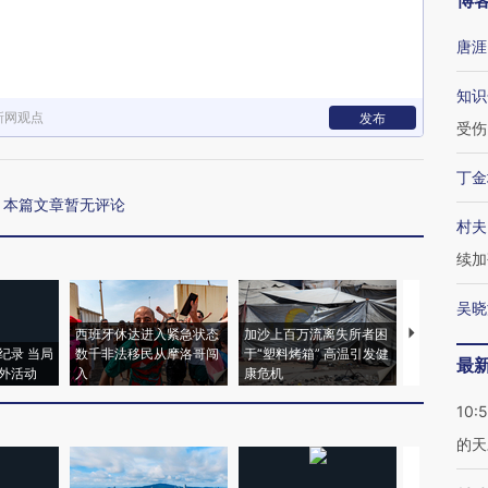
博
唐涯
知识
新网观点
发布
受伤
丁金
本篇文章暂无评论
村夫
续加
吴晓
西班牙休达进入紧急状态
加沙上百万流离失所者困
视线｜HYR
纪录 当局
数千非法移民从摩洛哥闯
于“塑料烤箱” 高温引发健
术：是什么
最
外活动
入
康危机
心“花钱找虐
10:
的天