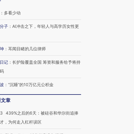
客
：
多看少动
分子
：
AI冲击之下，年轻人与高学历女性更
坤
：
耳闻目睹的几位律师
日记
：
长护险覆盖全国 筹资和服务给予将持
码
波
：
“沉睡”的10万亿元公积金
OX的吸金
马航飞行员跨国走私7万
视线｜被称为“蟑螂”的印
让中产们甘
粒摇头丸 尿检体内含3种
度Z世代 用街头抗争将教
秘鲁纳斯
新文章
”？
毒品
育部长拱下台
13人遇难
53
439%之后的6天：被硅谷和华尔街追捧
才，为何走入杠杆误区