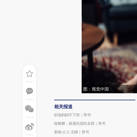
图：视觉中国
相关报道
职场妈妈不下班｜荐书
陈晓卿：跟着扶霞吃东西｜荐书
新闻·介入·无聊｜荐书