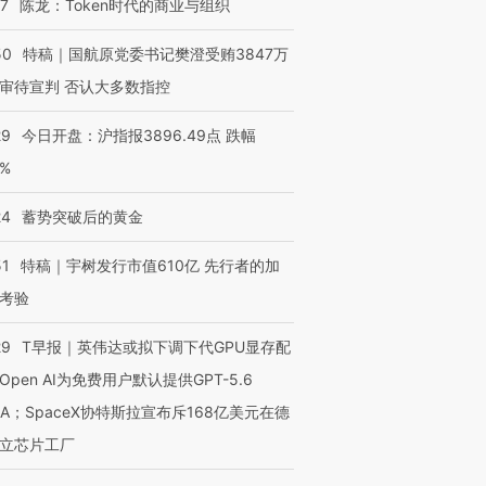
07
陈龙：Token时代的商业与组织
进第四届链博
【商旅对话】华住集团
技“链”接产
【特别呈现】寻找100种
CFO：不靠规模取胜，华
【特别呈
有意思的生活方式·第三对
住三大增长引擎是什么？
有意思的
50
特稿｜国航原党委书记樊澄受贿3847万
审待宣判 否认大多数指控
29
今日开盘：沪指报3896.49点 跌幅
0%
24
蓄势突破后的黄金
51
特稿｜宇树发行市值610亿 先行者的加
考验
29
T早报｜英伟达或拟下调下代GPU显存配
Open AI为免费用户默认提供GPT-5.6
NA；SpaceX协特斯拉宣布斥168亿美元在德
立芯片工厂