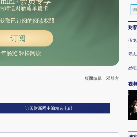
mini+会员专享
后赠送财新通单篇卡
获取已订阅的阅读权限
财
订阅
伍戈
全年畅览 轻松阅读
罗志
易峘
版面编辑：邓舒方
视
订阅财新网主编精选电邮