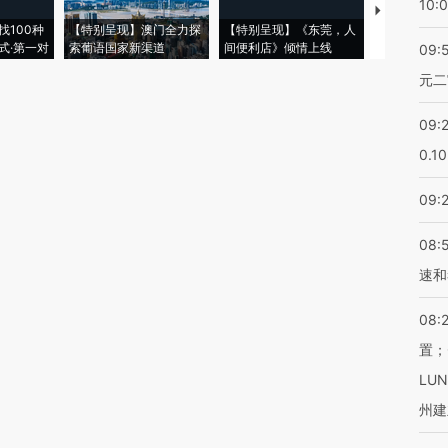
10:
【推广】走
找100种
【特别呈现】澳门全力探
【特别呈现】《东莞，人
会，让数智科
式·第一对
索葡语国家新渠道
间便利店》倾情上线
业
09:
元二
09:
0.1
09:
08:
速和
08:
置；
LU
州建