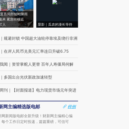
宜昌局部短时降雨
8毫米 紧急转移近
00人
显影｜瓜农的漫长等待
｜
规避封锁 中国超大油轮停靠埃及绕行非洲
｜
在岸人民币兑美元汇率连日升破6.75
我闻
｜
资管掌舵人更替 百年人寿僵局何解
｜
多国出台光伏新政加速转型
周刊
｜
【封面报道】电力现货市场元年突进
新网主编精选版电邮
样例
新网新闻版电邮全新升级！财新网主编精心编
，每个工作日定时投递，篇篇重磅，可信可
。