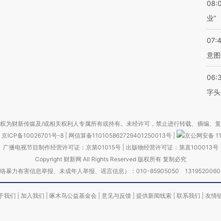
08:
业”
07:
意图
06:
字头
权为财新传媒及/或相关权利人专属所有或持有。未经许可，禁止进行转载、摘编、
京ICP备10026701号-8
|
网信算备110105862729401250013号
|
京公网安备 11
广播电视节目制作经营许可证：京第01015号
|
出版物经营许可证：第直100013号
Copyright 财新网 All Rights Reserved 版权所有 复制必究
害信息举报、未成年人举报、谣言信息）：010-85905050 13195200605 举报邮
于我们
|
加入我们
|
啄木鸟公益基金会
|
意见与反馈
|
提供新闻线索
|
联系我们
|
友情