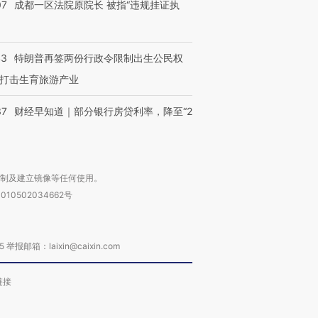
07
成都一区法院原院长 被指“违规挂证执
43
特朗普再签两份行政令限制出生公民权
打击生育旅游产业
37
财经早知道｜部分银行房贷利率，降至“2
复制及建立镜像等任何使用。
010502034662号
箱：laixin@caixin.com
链接