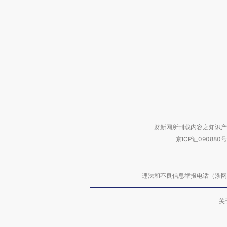
财新网所刊载内容之知识产
京ICP证090880号
违法和不良信息举报电话（涉网络暴力有
关