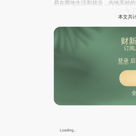
易在两地生活和就业，内地高校的
本文共计
财新
订阅
登录
后
Loading...