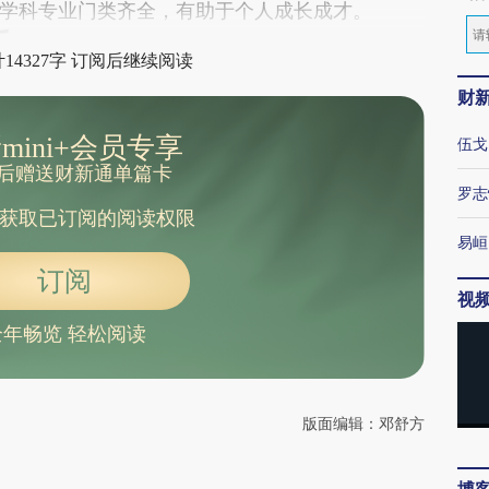
学科专业门类齐全，有助于个人成长成才。
14327字 订阅后继续阅读
财
mini+会员专享
伍戈
后赠送财新通单篇卡
罗志
获取已订阅的阅读权限
易峘
订阅
视
全年畅览 轻松阅读
版面编辑：邓舒方