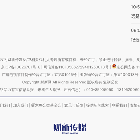
10:
远是
08:
纪违
权为财新传媒及/或相关权利人专属所有或持有。未经许可，禁止进行转载、摘编、
京ICP备10026701号-8
|
网信算备110105862729401250013号
|
京公网安备 11
广播电视节目制作经营许可证：京第01015号
|
出版物经营许可证：第直100013号
Copyright 财新网 All Rights Reserved 版权所有 复制必究
害信息举报、未成年人举报、谣言信息）：010-85905050 13195200605 举报邮
于我们
|
加入我们
|
啄木鸟公益基金会
|
意见与反馈
|
提供新闻线索
|
联系我们
|
友情