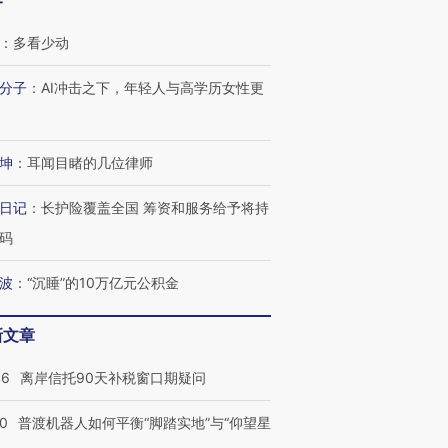
客
：
多看少动
分子
：
AI冲击之下，年轻人与高学历女性更
坤
：
耳闻目睹的几位律师
日记
：
长护险覆盖全国 筹资和服务给予将持
码
波
：
“沉睡”的10万亿元公积金
新文章
46
离岸信托90天补税窗口期疑问
00
普渡机器人如何平衡“脚踏实地”与“仰望星