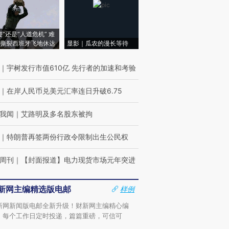
侵”还是“人道危机” 难
撕裂西班牙飞地休达
显影｜瓜农的漫长等待
｜
宇树发行市值610亿 先行者的加速和考验
｜
在岸人民币兑美元汇率连日升破6.75
我闻
｜
艾路明及多名股东被拘
｜
特朗普再签两份行政令限制出生公民权
周刊
｜
【封面报道】电力现货市场元年突进
新网主编精选版电邮
样例
新网新闻版电邮全新升级！财新网主编精心编
，每个工作日定时投递，篇篇重磅，可信可
。