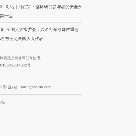
53
对话｜邱仁宗：临床研究参与者的安全永
第一位
06
全国人大常委会：六名将领涉嫌严重违
法 被罢免全国人大代表
复制及建立镜像等任何使用。
010502034662号
箱：laixin@caixin.com
链接