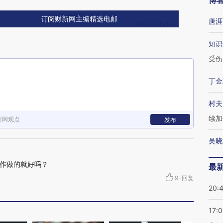
博
订阅财新网主编精选电邮
唐涯
知识
受伤
丁金
村夫
续加
新网观点
发布
吴晓
作做的就好吗？
最
9
·
回复
20:
17: