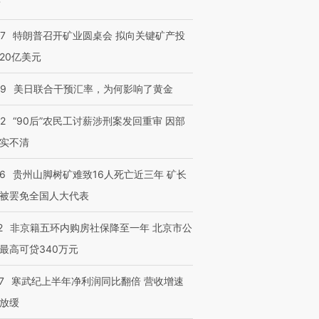
？
”还是“人道危
湖北宜昌局部短时降雨
哈尔滨遭遇短时极端强降
57
特朗普召开矿业圆桌会 拟向关键矿产投
撕裂西班牙
128毫米 紧急转移近
雨 3小时累计雨量超80毫
秘鲁纳斯
20亿美元
4000人
米
13人遇难
09
美日联合干预汇率，为何影响了黄金
32
“90后”农民工讨薪涉刑案发回重审 因部
实不清
进第四届链博
【商旅对话】华住集团
技“链”接产
【特别呈现】寻找100种
CFO：不靠规模取胜，华
【特别呈
有意思的生活方式·第三对
住三大增长引擎是什么？
有意思的
36
贵州山脚树矿难致16人死亡近三年 矿长
被罢免全国人大代表
2
非京籍五环内购房社保降至一年 北京市公
最高可贷340万元
7
寒武纪上半年净利润同比翻倍 营收增速
放缓