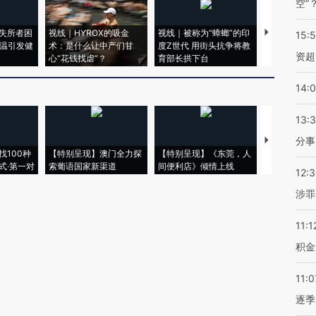
空”
失所者困
视线｜HYROX的吸金
视线｜被称为“蟑螂”的印
视线｜“入侵
15:
高温引发健
术：是什么让中产们甘
度Z世代 用街头抗争将教
机”？难民潮
资超
心“花钱找虐”？
育部长拱下台
飞地休达
14:
13:
分事
【推广】走
找100种
【特别呈现】澳门全力探
【特别呈现】《东莞，人
会，让数智科
式·第一对
索葡语国家新渠道
间便利店》倾情上线
业
12:
涉罪
11:1
积金
11:0
逐季