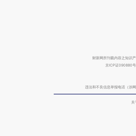
财新网所刊载内容之知识产
京ICP证090880号
违法和不良信息举报电话（涉网络暴力有
关