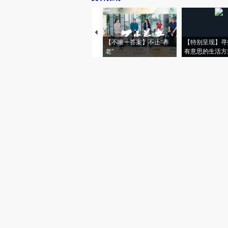
【不唯一答案】不止“养
【特别呈现】寻
老”
有意思的生活方