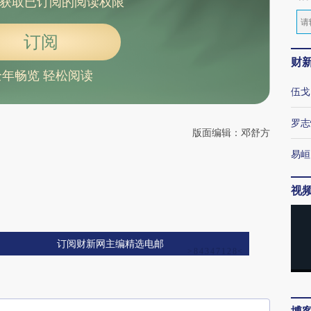
获取已订阅的阅读权限
订阅
财
全年畅览 轻松阅读
伍戈
罗志
版面编辑：邓舒方
易峘
视
订阅财新网主编精选电邮