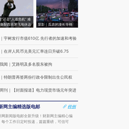
侵”还是“人道危机” 难
撕裂西班牙飞地休达
显影｜瓜农的漫长等待
｜
宇树发行市值610亿 先行者的加速和考验
｜
在岸人民币兑美元汇率连日升破6.75
我闻
｜
艾路明及多名股东被拘
｜
特朗普再签两份行政令限制出生公民权
周刊
｜
【封面报道】电力现货市场元年突进
新网主编精选版电邮
样例
新网新闻版电邮全新升级！财新网主编精心编
，每个工作日定时投递，篇篇重磅，可信可
。