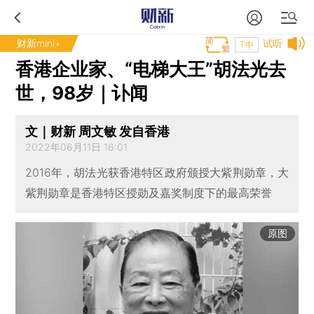
财新mini+
试听
T中
香港企业家、“电梯大王”胡法光去
世，98岁｜讣闻
文｜财新 周文敏 发自香港
2022年06月11日 16:01
2016年，胡法光获香港特区政府颁授大紫荆勋章，大
紫荆勋章是香港特区授勋及嘉奖制度下的最高荣誉
原图