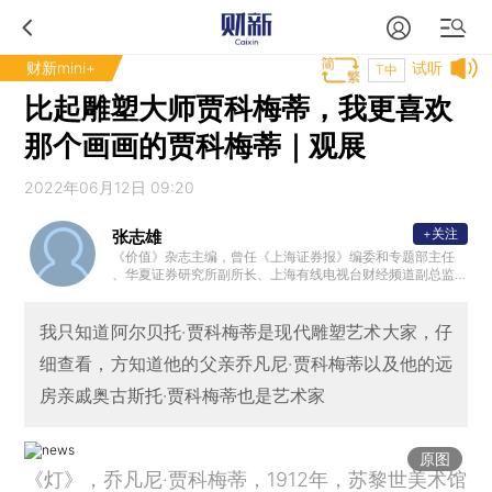
财新mini+
试听
T中
比起雕塑大师贾科梅蒂，我更喜欢
那个画画的贾科梅蒂｜观展
2022年06月12日 09:20
+关注
张志雄
《价值》杂志主编，曾任《上海证券报》编委和专题部主任
、华夏证券研究所副所长、上海有线电视台财经频道副总监
、《财经时报》副总编等。著有“志雄走读”系列丛书，广受好
评。
我只知道阿尔贝托·贾科梅蒂是现代雕塑艺术大家，仔
细查看，方知道他的父亲乔凡尼·贾科梅蒂以及他的远
房亲戚奥古斯托·贾科梅蒂也是艺术家
原图
《灯》，乔凡尼·贾科梅蒂，1912年，苏黎世美术馆